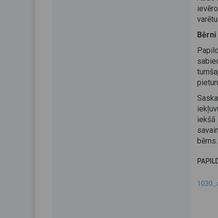
ievēro
varētu
Bērni
Papild
sabied
tumša
pietur
Saska
iekļu
iekšā 
savai
bērns.
PAPIL
1030_