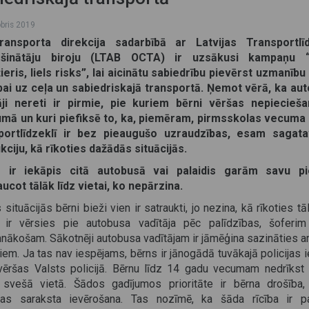
obris 2019
ransporta direkcija sadarbībā ar Latvijas Transportlī
ošinātāju biroju (LTAB OCTA) ir uzsākusi kampaņu 
ieris, liels risks”, lai aicinātu sabiedrību pievērst uzmanību
bai uz ceļa un sabiedriskajā transportā.
Ņemot vērā, ka au
āji nereti ir pirmie, pie kuriem bērni vēršas nepiecieš
umā un kuri piefiksē to, ka, piemēram, pirmsskolas vecuma
portlīdzeklī ir bez pieaugušo uzraudzības, esam sagata
kciju, kā rīkoties dažādās situācijās.
 ir iekāpis citā autobusā vai palaidis garām savu pi
ucot tālāk līdz vietai, ko nepārzina.
situācijās bērni bieži vien ir satraukti, jo nezina, kā rīkoties tā
 ir vērsies pie autobusa vadītāja pēc palīdzības, šoferim
nākošam. Sākotnēji autobusa vadītājam ir jāmēģina sazināties a
em. Ja tas nav iespējams, bērns ir jānogādā tuvākajā policijas i
āvēršas Valsts policijā. Bērnu līdz 14 gadu vecumam nedrīkst i
 svešā vietā. Šādos gadījumos prioritāte ir bērna drošība,
bas saraksta ievērošana. Tas nozīmē, ka šāda rīcība ir pa