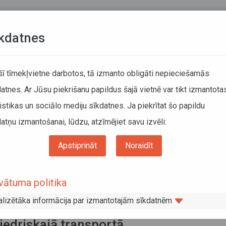
Teksta versija
L
kdatnes
ATCELTIE REISI
KUSTĪBAS SARAKSTI
 šī tīmekļvietne darbotos, tā izmanto obligāti nepieciešamās
atnes. Ar Jūsu piekrišanu papildus šajā vietnē var tikt izmantota
DĀTĀJIEM
SABIEDRISKAIS TRANSPORTS
PAR MUM
istikas un sociālo mediju sīkdatnes. Ja piekrītat šo papildu
atņu izmantošanai, lūdzu, atzīmējiet savu izvēli:
Sabiedriskais transports
Noderīga informācija
Aktualitātes
aņā “Mazs pasažieris, liels risks” autobusa vadītāji tiek aicināti pievērst uzmanību
Apstiprināt
Noraidīt
rošībai uz ceļa un sabiedriskajā transportā
paņā “Mazs pasažieris, liels risks”
vātuma politika
obusa vadītāji tiek aicināti pievērst
alizētāka informācija par izmantotajām sīkdatnēm
anību bērnu drošībai uz ceļa un
iedriskajā transportā