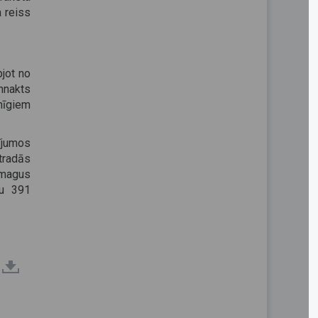
a reiss
pjot no
ennakts
nīgiem
ījumos
tradās
 smagus
au 391