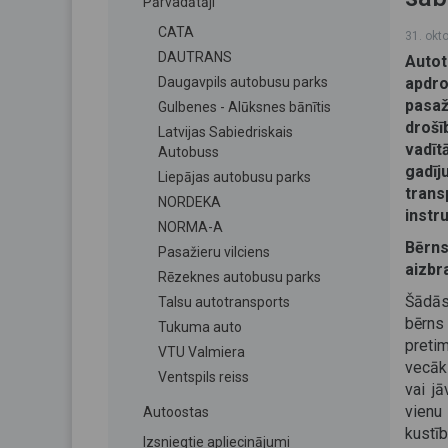
Pārvadātāji
CATA
31. okt
DAUTRANS
Autot
Daugavpils autobusu parks
apdr
pasaž
Gulbenes - Alūksnes bānītis
drošī
Latvijas Sabiedriskais
vadīt
Autobuss
gadīj
Liepājas autobusu parks
trans
NORDEKA
instru
NORMA-A
Bērns
Pasažieru vilciens
aizbra
Rēzeknes autobusu parks
Šādās 
Talsu autotransports
bērns
Tukuma auto
pretim
VTU Valmiera
vecāki
Ventspils reiss
vai j
vienu
Autoostas
kustī
Izsniegtie apliecinājumi