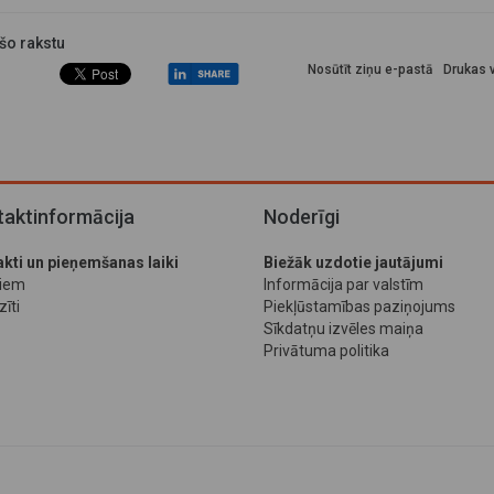
 šo rakstu
Nosūtīt ziņu e-pastā
Drukas v
aktinformācija
Noderīgi
kti un pieņemšanas laiki
Biežāk uzdotie jautājumi
jiem
Informācija par valstīm
īti
Piekļūstamības paziņojums
Sīkdatņu izvēles maiņa
Privātuma politika