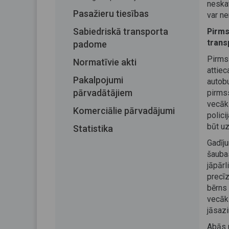
neskat
Pasažieru tiesības
var ne
Sabiedriskā transporta
Pirms
transp
padome
Pirms
Normatīvie akti
attiec
Pakalpojumi
autob
pārvadātājiem
pirmss
vecāk
Komerciālie pārvadājumi
polici
būt uz
Statistika
Gadīj
šauba
jāpārl
precīz
bērns
vecāki
jāsazi
Abās m