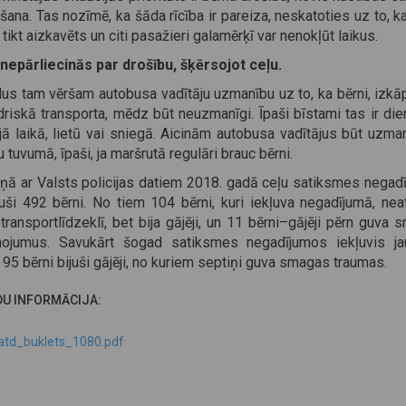
šana. Tas nozīmē, ka šāda rīcība ir pareiza, neskatoties uz to, k
 tikt aizkavēts un citi pasažieri galamērķī var nenokļūt laikus.
 nepārliecinās par drošību, šķērsojot ceļu.
us tam vēršam autobusa vadītāju uzmanību uz to, ka bērni, izkā
riskā transporta, mēdz būt neuzmanīgi. Īpaši bīstami tas ir di
jā laikā, lietū vai sniegā. Aicinām autobusa vadītājus būt uzma
u tuvumā, īpaši, ja maršrutā regulāri brauc bērni.
ņā ar Valsts policijas datiem 2018. gadā ceļu satiksmes negad
vuši 492 bērni. No tiem 104 bērni, kuri iekļuva negadījumā, nea
transportlīdzeklī, bet bija gājēji, un 11 bērni–gājēji pērn guva
nojumus. Savukārt šogad satiksmes negadījumos iekļuvis j
 95 bērni bijuši gājēji, no kuriem septiņi guva smagas traumas.
DU INFORMĀCIJA:
atd_buklets_1080.pdf