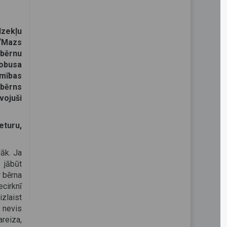
dzekļu
“Mazs
 bērnu
tobusa
amības
 bērns
vojuši
eturu,
lāk. Ja
 jābūt
r bērna
ecirknī
zlaist
 nevis
reiza,