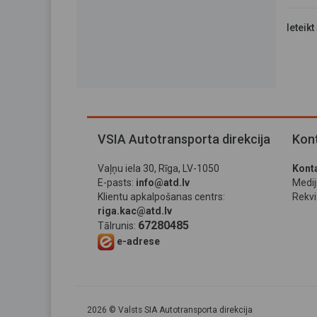
Ieteikt
VSIA Autotransporta direkcija
Kont
Vaļņu iela 30, Rīga, LV-1050
Konta
E-pasts:
info@atd.lv
Medi
Klientu apkalpošanas centrs:
Rekviz
riga.kac@atd.lv
67280485
Tālrunis:
e-adrese
2026 © Valsts SIA Autotransporta direkcija