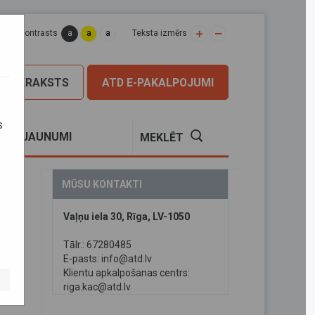
a
a
a
apas kontrasts
Teksta izmērs
PIERAKSTS
ATD E-PAKALPOJUMI
s
S
JAUNUMI
MEKLĒT
MŪSU KONTAKTI
Vaļņu iela 30, Rīga, LV-1050
Tālr.: 67280485
E-pasts:
info@atd.lv
Klientu apkalpošanas centrs:
riga.kac@atd.lv