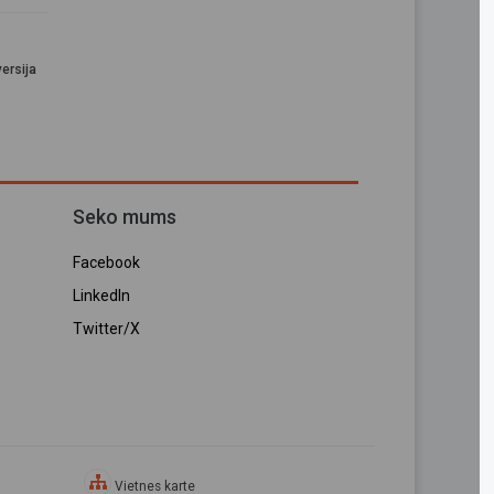
ersija
Seko mums
Facebook
LinkedIn
Twitter/X
Vietnes karte