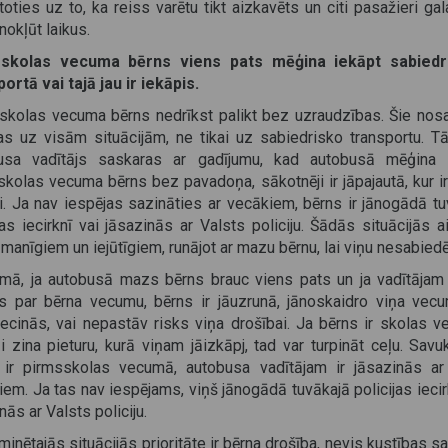
oties uz to, ka reiss varētu tikt aizkavēts un citi pasažieri ga
nokļūt laikus.
skolas vecuma bērns viens pats mēģina iekāpt sabiedr
ortā vai tajā jau ir iekāpis.
skolas vecuma bērns nedrīkst palikt bez uzraudzības. Šie nosa
as uz visām situācijām, ne tikai uz sabiedrisko transportu. Tā
usa vadītājs saskaras ar gadījumu, kad autobusā mēģina 
kolas vecuma bērns bez pavadoņa, sākotnēji ir jāpajautā, kur i
i. Ja nav iespējas sazināties ar vecākiem, bērns ir jānogādā tu
jas iecirknī vai jāsazinās ar Valsts policiju. Šādās situācijās 
manīgiem un iejūtīgiem, runājot ar mazu bērnu, lai viņu nesabiedē
umā, ja autobusā mazs bērns brauc viens pats un ja vadītājam
s par bērna vecumu, bērns ir jāuzrunā, jānoskaidro viņa vec
iecinās, vai nepastāv risks viņa drošībai. Ja bērns ir skolas 
i zina pieturu, kurā viņam jāizkāpj, tad var turpināt ceļu. Savuk
 ir pirmsskolas vecumā, autobusa vadītājam ir jāsazinās ar
em. Ja tas nav iespējams, viņš jānogādā tuvākajā policijas iecir
nās ar Valsts policiju.
inētajās situācijās prioritāte ir bērna drošība, nevis kustības s