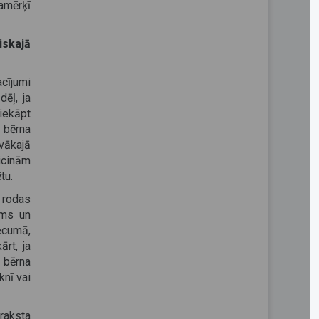
lamērķī
iskajā
cījumi
dēļ, ja
iekāpt
r bērna
vākajā
aicinām
tu.
 rodas
ums un
vecumā,
ārt, ja
 bērna
knī vai
araksta