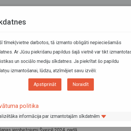
Teksta versija
L
kdatnes
ATCELTIE REISI
KUSTĪBAS SARAKSTI
 šī tīmekļvietne darbotos, tā izmanto obligāti nepieciešamās
atnes. Ar Jūsu piekrišanu papildus šajā vietnē var tikt izmantota
DĀTĀJIEM
SABIEDRISKAIS TRANSPORTS
PAR MUM
istikas un sociālo mediju sīkdatnes. Ja piekrītat šo papildu
atņu izmantošanai, lūdzu, atzīmējiet savu izvēli:
Aktuālā informācija
Apstiprināt
Noraidīt
uālā informācija
vātuma politika
vāris 2024, 16:39
anas ierobežojumi Itālijā 2024. gadā
alizētāka informācija par izmantotajām sīkdatnēm
vāris 2024, 11:58
šanas ierobežojumi Šveicē 2024. gadā