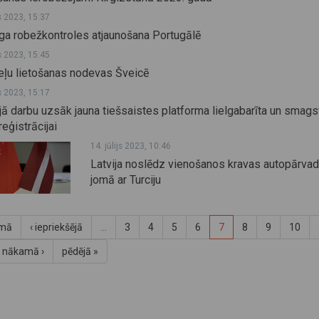
js 2023, 15:37
īga robežkontroles atjaunošana Portugālē
js 2023, 15:45
eļu lietošanas nodevas Šveicē
js 2023, 15:17
jā darbu uzsāk jauna tiešsaistes platforma lielgabarīta un smags
reģistrācijai
14. jūlijs 2023, 10:46
Latvija noslēdz vienošanos kravas autopārva
jomā ar Turciju
rmā
‹ iepriekšējā
…
3
4
5
6
7
8
9
10
nākamā ›
pēdējā »