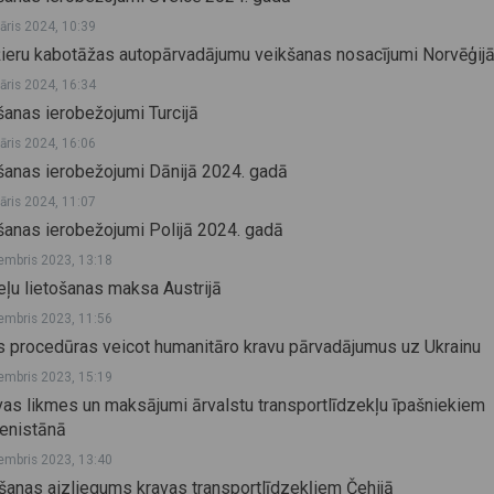
vāris 2024, 10:39
ieru kabotāžas autopārvadājumu veikšanas nosacījumi Norvēģij
vāris 2024, 16:34
šanas ierobežojumi Turcijā
vāris 2024, 16:06
šanas ierobežojumi Dānijā 2024. gadā
vāris 2024, 11:07
šanas ierobežojumi Polijā 2024. gadā
embris 2023, 13:18
eļu lietošanas maksa Austrijā
embris 2023, 11:56
s procedūras veicot humanitāro kravu pārvadājumus uz Ukrainu
embris 2023, 15:19
as likmes un maksājumi ārvalstu transportlīdzekļu īpašniekiem
enistānā
embris 2023, 13:40
šanas aizliegums kravas transportlīdzekļiem Čehijā