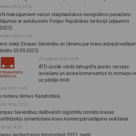
tembris 2023, 16:10
VN maksājumiem veicot starptautiskos neregulāros pasažieru
ājumus ar autobusiem Polijas Republikas teritorijā (atjaunots
.2023)
tembris 2023, 17:08
ums starp Eiropas Savienību un Ukrainu par kravu autopārvadāju
dināts 05.09.2023)
29. augusts 2023, 09:48
ATD uzsāk viedā tahogrāfa jaunās versijas
ieviešanu un aicina komersantus to nomaiņu ne
uz pēdējo brīdi
usts 2023, 10:29
s nodevu likmes Kazahstānā
usts 2023, 12:13
iropas Savienības dalībvalstī reģistrētu nomātu kravas
portlīdzekļu izmantošana kravu komercpārvadājumu veikšanai
js 2023, 14:29
šanas ierobežojumi Kirgizstānā 2023. gadā