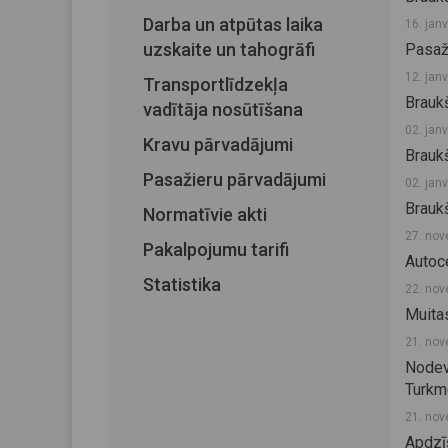
Darba un atpūtas laika
16. jan
uzskaite un tahogrāfi
Pasaž
12. jan
Transportlīdzekļa
Brauk
vadītāja nosūtīšana
02. jan
Kravu pārvadājumi
Brauk
Pasažieru pārvadājumi
02. jan
Brauk
Normatīvie akti
27. nov
Pakalpojumu tarifi
Autoc
Statistika
22. nov
Muita
21. nov
Nodev
Turkm
21. nov
Apdzī