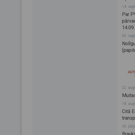
14. sep
Par P
pārvad
14.09
05. sep
Nolīg
(papil
22. aug
Muita
18. aug
Citā E
trans
20. jūli
Brauk