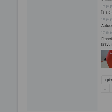
19. jūli
Īslaic
18. jūli
Autoc
17. jūli
Franci
kravu 
« pi
…