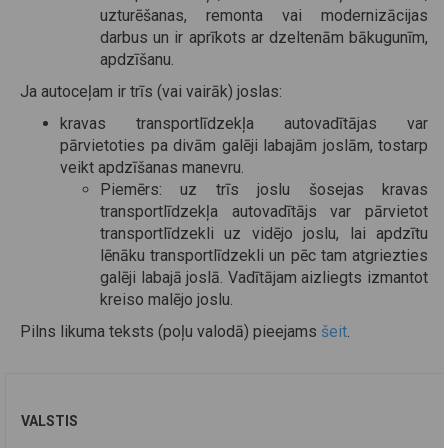
uzturēšanas, remonta vai modernizācijas
darbus un ir aprīkots ar dzeltenām bākugunīm,
apdzīšanu.
Ja autoceļam ir trīs (vai vairāk) joslas:
kravas transportlīdzekļa autovadītājas var
pārvietoties pa divām galēji labajām joslām, tostarp
veikt apdzīšanas manevru.
Piemērs: uz trīs joslu šosejas kravas
transportlīdzekļa autovadītājs var pārvietot
transportlīdzekli uz vidējo joslu, lai apdzītu
lēnāku transportlīdzekli un pēc tam atgriezties
galēji labajā joslā. Vadītājam aizliegts izmantot
kreiso malējo joslu.
Pilns likuma teksts (poļu valodā) pieejams
šeit
.
VALSTIS