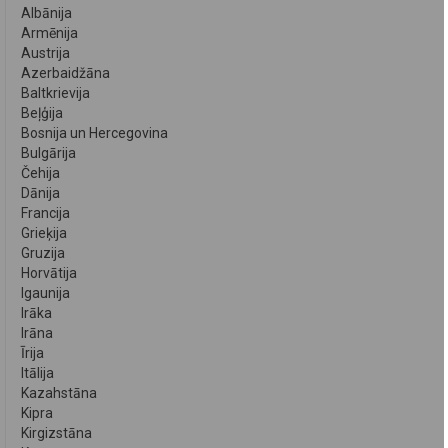
Albānija
Armēnija
Austrija
Azerbaidžāna
Baltkrievija
Beļģija
Bosnija un Hercegovina
Bulgārija
Čehija
Dānija
Francija
Grieķija
Gruzija
Horvātija
Igaunija
Irāka
Irāna
Īrija
Itālija
Kazahstāna
Kipra
Kirgizstāna