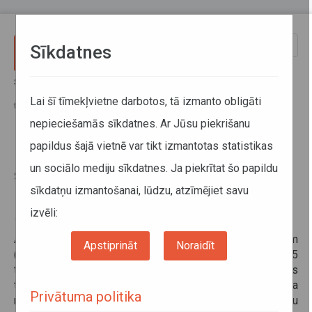
Pārlekt uz galveno saturu
Toggle
Sīkdatnes
naviga
Sākums
Informācija pārvadātājiem
Informācija par valstīm
Polijā 2023. gada 1. jūlijā stājas spēkā apdzīšanas aizliegums kravas
Lai šī tīmekļvietne darbotos, tā izmanto obligāti
transportlīdzekļiem
nepieciešamās sīkdatnes. Ar Jūsu piekrišanu
papildus šajā vietnē var tikt izmantotas statistikas
Polijā 2023. gada 1. jūlijā stājas
un sociālo mediju sīkdatnes. Ja piekrītat šo papildu
spēkā apdzīšanas aizliegums
sīkdatņu izmantošanai, lūdzu, atzīmējiet savu
kravas transportlīdzekļiem
izvēli:
13. jūlijs 2023
Aizliegums attiecas uz N2 kategorijas transportlīdzekļiem
Apstiprināt
Noraidīt
(kravas transportlīdzekļi, kuru pilna masa pārsniedz 3,5
tonnas, bet nepārsniedz 12 tonnas), un N3 kategorijas
transportlīdzekļiem (kravas transportlīdzekļi, kuru pilna
Privātuma politika
masa pārsniedz 12 tonnas), kā arī transportlīdzekļu