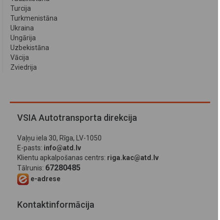
Turcija
Turkmenistāna
Ukraina
Ungārija
Uzbekistāna
Vācija
Zviedrija
VSIA Autotransporta direkcija
Vaļņu iela 30, Rīga, LV-1050
E-pasts:
info@atd.lv
Klientu apkalpošanas centrs:
riga.kac@atd.lv
67280485
Tālrunis:
e-adrese
Kontaktinformācija