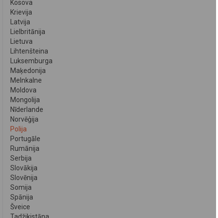
Kosova
Krievija
Latvija
Lielbritānija
Lietuva
Lihtenšteina
Luksemburga
Maķedonija
Melnkalne
Moldova
Mongolija
Nīderlande
Norvēģija
Polija
Portugāle
Rumānija
Serbija
Slovākija
Slovēnija
Somija
Spānija
Šveice
Tadžikistāna