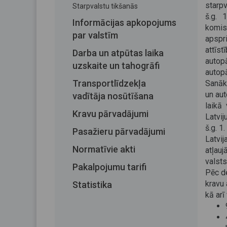
starp
Starpvalstu tikšanās
š.g. 
Informācijas apkopojums
komis
par valstīm
apspr
attīst
Darba un atpūtas laika
autop
uzskaite un tahogrāfi
autopā
Transportlīdzekļa
Sanāk
un aut
vadītāja nosūtīšana
laikā
Kravu pārvadājumi
Latvi
š.g. 1.
Pasažieru pārvadājumi
Latvij
Normatīvie akti
atļauj
valsts
Pakalpojumu tarifi
Pēc d
kravu 
Statistika
kā ar