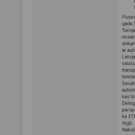
Puses
gada 3
Turci
nosac
dokum
ar au
Latvij
vals
trans
tonnā
Savuk
autom
kas t
Deleg
perspe
ka ET
tirgū.
Nāko