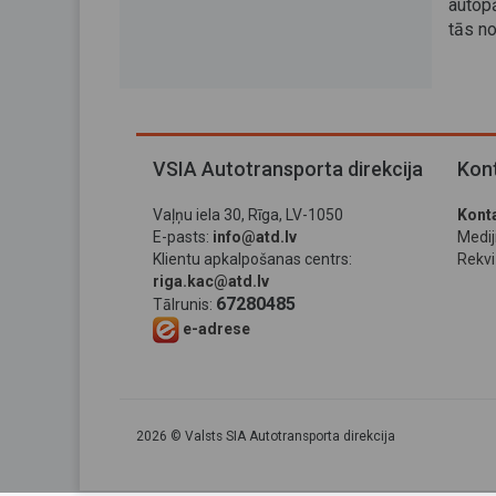
autop
tās no
VSIA Autotransporta direkcija
Kont
Vaļņu iela 30, Rīga, LV-1050
Konta
E-pasts:
info@atd.lv
Medi
Klientu apkalpošanas centrs:
Rekviz
riga.kac@atd.lv
67280485
Tālrunis:
e-adrese
2026 © Valsts SIA Autotransporta direkcija