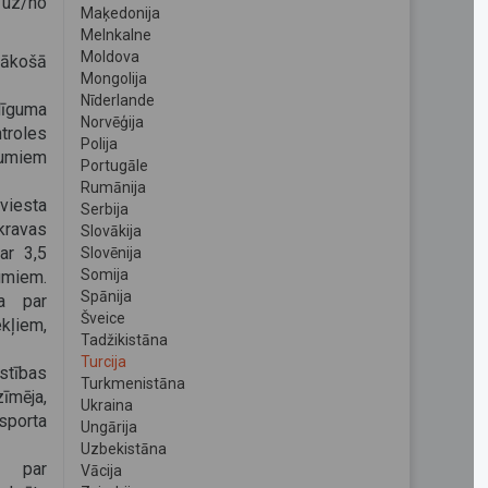
 uz/no
Maķedonija
Melnkalne
Moldova
nākošā
Mongolija
Nīderlande
līguma
Norvēģija
troles
Polija
jumiem
Portugāle
Rumānija
eviesta
Serbija
ravas
Slovākija
ar 3,5
Slovēnija
Somija
umiem.
Spānija
va par
Šveice
kļiem,
Tadžikistāna
Turcija
stības
Turkmenistāna
zīmēja,
Ukraina
sporta
Ungārija
Uzbekistāna
s par
Vācija