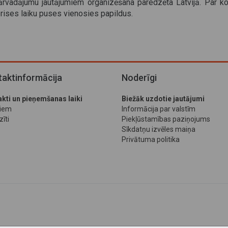
ārvadājumu jautājumiem organizēšana paredzēta Latvijā. Par ko
rises laiku puses vienosies papildus.
aktinformācija
Noderīgi
kti un pieņemšanas laiki
Biežāk uzdotie jautājumi
jiem
Informācija par valstīm
īti
Piekļūstamības paziņojums
Sīkdatņu izvēles maiņa
Privātuma politika