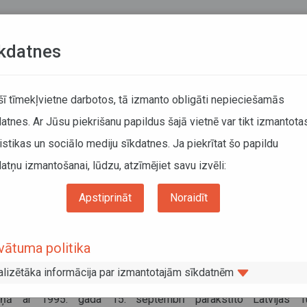
Teksta versija
L
kdatnes
KUSTĪBAS SARAKSTI
 šī tīmekļvietne darbotos, tā izmanto obligāti nepieciešamās
atnes. Ar Jūsu piekrišanu papildus šajā vietnē var tikt izmantota
DĀTĀJIEM
SABIEDRISKAIS TRANSPORTS
PAR MUM
istikas un sociālo mediju sīkdatnes. Ja piekrītat šo papildu
atņu izmantošanai, lūdzu, atzīmējiet savu izvēli:
Informācija pārvadātājiem
Informācija par valstīm
ijas Latvijas Kopējās komisijas sanāksme
Apstiprināt
Noraidīt
cijas Latvijas Kopējās komisijas
vātuma politika
nāksme
alizētāka informācija par izmantotajām sīkdatnēm
embris 2014
ņā ar 1995. gada 15. septembrī parakstīto Latvijas Tu