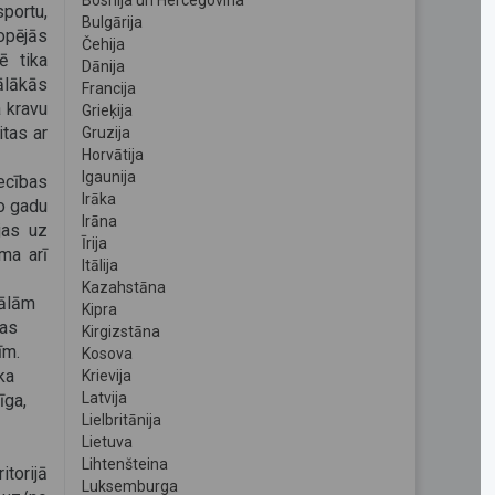
Bosnija un Hercegovina
portu,
Bulgārija
opējās
Čehija
ē tika
Dānija
ālākās
Francija
a kravu
Grieķija
tas ar
Gruzija
Horvātija
Igaunija
ecības
Irāka
jo gadu
Irāna
jas uz
Īrija
ma arī
Itālija
Kazahstāna
sālām
Kipra
ras
Kirgizstāna
īm.
Kosova
ka
Krievija
Latvija
īga,
Lielbritānija
Lietuva
Lihtenšteina
itorijā
Luksemburga