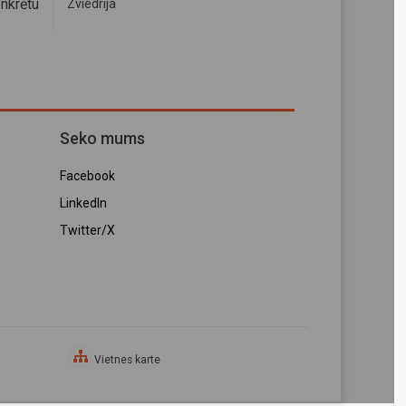
nkrētu
Zviedrija
Seko mums
Facebook
LinkedIn
Twitter/X
Vietnes karte