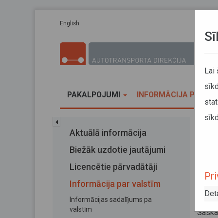
Pārlekt uz galveno saturu
English
Sī
Lai
sīkd
PAKALPOJUMI
INFORMĀCIJA PĀRVA
stat
sīkd
Sākums
Aktuālā informācija
Turc
Biežāk uzdotie jautājumi
Tur
Licencētie pārvadātāji
Pri
sa
Informācija par valstīm
Det
Informācijas sadalījums pa
20. nov
valstīm
Saska