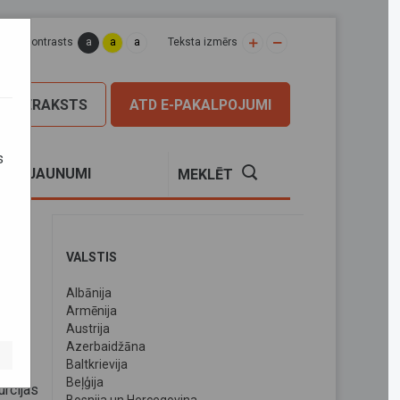
a
a
a
apas kontrasts
Teksta izmērs
PIERAKSTS
ATD E-PAKALPOJUMI
s
S
JAUNUMI
MEKLĒT
VALSTIS
Albānija
Armēnija
Austrija
Azerbaidžāna
Baltkrievija
Beļģija
rcijas