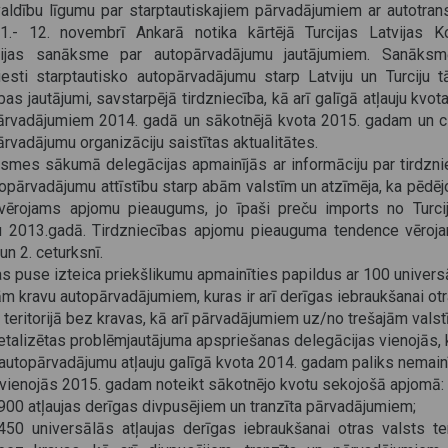
valdību līgumu par starptautiskajiem pārvadājumiem ar autotrans
11.- 12. novembrī Ankarā notika kārtējā Turcijas Latvijas K
ijas sanāksme par autopārvadājumu jautājumiem. Sanāksm
iesti starptautisko autopārvadājumu starp Latviju un Turciju t
ības jautājumi, savstarpējā tirdzniecība, kā arī galīgā atļauju kvot
ārvadājumiem 2014. gadā un sākotnējā kvota 2015. gadam un ci
rvadājumu organizāciju saistītas aktualitātes.
smes sākumā delegācijas apmainījās ar informāciju par tirdzni
opārvadājumu attīstību starp abām valstīm un atzīmēja, ka pēdē
 vērojams apjomu pieaugums, jo īpaši preču imports no Turci
ju 2013.gadā. Tirdzniecības apjomu pieauguma tendence vēroja
 un 2. ceturksnī.
as puse izteica priekšlikumu apmainīties papildus ar 100 univer
ām kravu autopārvadājumiem, kuras ir arī derīgas iebraukšanai ot
 teritorijā bez kravas, kā arī pārvadājumiem uz/no trešajām valst
etalizētas problēmjautājuma apspriešanas delegācijas vienojās, 
autopārvadājumu atļauju galīgā kvota 2014. gadam paliks nemain
ī vienojās 2015. gadam noteikt sākotnējo kvotu sekojošā apjomā:
900 atļaujas derīgas divpusējiem un tranzīta pārvadājumiem;
450 universālās atļaujas derīgas iebraukšanai otras valsts ter