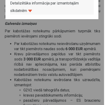
Tas ir iekšzemes pārvadājums, ko veic citā valstī
Detalizētāka informācija par izmantotajām
reģistrēts pārvadātājs. Šādi pārvadājumi drīkst būt tikai
sīkdatnēm
īslaicīgi un tiem jābūt saistītiem ar starptautisku
pārvadājumu.
Galvenās izmaiņas
Par kabotāžas noteikumu pārkāpumiem turpmāk tiks
piemēroti ievērojami stingrāki sodi.
Par kabotāžas noteikumu neievērošanu uzņēmumam
var tikt piemērots naudas sodu
6 000 EUR
apmērā.
Kravu pārvadājumos papildus var tikt piemērots
sods
3 000 EUR
apmērā, ja transportlīdzekļa vadītāja
rīcībā nav apliecinājuma, kas pierāda atbilstību
nodarbinātības nosacījumiem, kuri piemērojami
nodarbinātiem trešo valstu autovadītājiem.
Kabotāžas noteikumu ievērošana tiks uzraudzīta,
izmantojot:
G2V2 viedā tahogrāfa datus;
kravas pavaddokumentu informāciju;
pasažieru pārvadājumos – ES braucienu