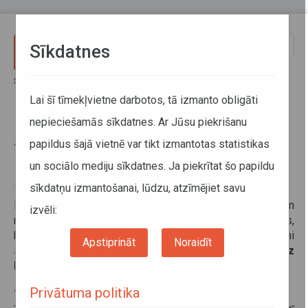
Pārlekt uz galveno saturu
Toggle
Sīkdatnes
naviga
Sākums
Informācija pārvadātājiem
Informācija par valstīm
Somija precizē kabotāžas pārvadājumu noteikumus
Lai šī tīmekļvietne darbotos, tā izmanto obligāti
nepieciešamās sīkdatnes. Ar Jūsu piekrišanu
Somija precizē kabotāžas
papildus šajā vietnē var tikt izmantotas statistikas
pārvadājumu noteikumus
un sociālo mediju sīkdatnes. Ja piekrītat šo papildu
sīkdatņu izmantošanai, lūdzu, atzīmējiet savu
13. maijs 2026
Lai uzlabotu autopārvadājumu uzraudzības efektivitāti un
izvēli:
nodrošinātu pilnīgāku kontroli, Somija precizē noteikumus,
kas regulē kabotāžas pārvadājumus. Precizētie noteikumi
Apstiprināt
Noraidīt
stājas spēkā
2026. gada 15. maijā un
attiecas gan uz
kravu, gan pasažieru pārvadājumiem
.
Kas ir kabotāža?
Privātuma politika