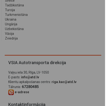
Šveice
Tadžikistāna
Turcija
Turkmenistāna
Ukraina
Ungārija
Uzbekistāna
Vācija
Zviedrija
VSIA Autotransporta direkcija
Vaļņu iela 30, Rīga, LV-1050
E-pasts:
info@atd.lv
Klientu apkalpošanas centrs:
riga.kac@atd.lv
67280485
Tālrunis:
e-adrese
Kontaktinformācija