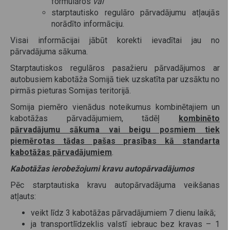
formulāros
vai
starptautisko regulāro pārvadājumu atļaujās
norādīto informāciju.
Visai informācijai jābūt korekti ievadītai jau no
pārvadājuma sākuma.
Starptautiskos regulāros pasažieru pārvadājumos ar
autobusiem kabotāža Somijā tiek uzskatīta par uzsāktu no
pirmās pieturas Somijas teritorijā.
Somija piemēro vienādus noteikumus kombinētajiem un
kabotāžas pārvadājumiem, tādēļ
kombinēto
pārvadājumu sākuma vai beigu posmiem tiek
piemērotas tādas pašas prasības kā standarta
kabotāžas pārvadājumiem
.
Kabotāžas ierobežojumi kravu autopārvadājumos
Pēc starptautiska kravu autopārvadājuma veikšanas
atļauts:
veikt līdz 3 kabotāžas pārvadājumiem 7 dienu laikā;
ja transportlīdzeklis valstī iebrauc bez kravas – 1