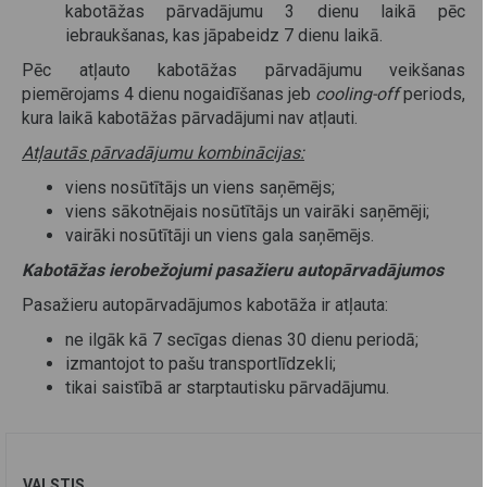
kabotāžas pārvadājumu 3 dienu laikā pēc
iebraukšanas, kas jāpabeidz 7 dienu laikā.
Pēc atļauto kabotāžas pārvadājumu veikšanas
piemērojams 4 dienu nogaidīšanas jeb
cooling-off
periods,
kura laikā kabotāžas pārvadājumi nav atļauti.
Atļautās pārvadājumu kombinācijas:
viens nosūtītājs un viens saņēmējs;
viens sākotnējais nosūtītājs un vairāki saņēmēji;
vairāki nosūtītāji un viens gala saņēmējs.
Kabotāžas ierobežojumi pasažieru autopārvadājumos
Pasažieru autopārvadājumos kabotāža ir atļauta:
ne ilgāk kā 7 secīgas dienas 30 dienu periodā;
izmantojot to pašu transportlīdzekli;
tikai saistībā ar starptautisku pārvadājumu.
VALSTIS