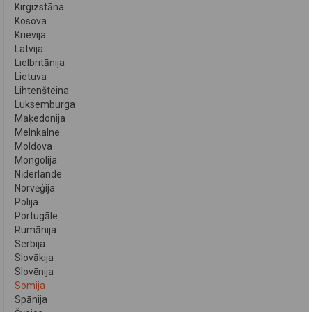
Kirgizstāna
Kosova
Krievija
Latvija
Lielbritānija
Lietuva
Lihtenšteina
Luksemburga
Maķedonija
Melnkalne
Moldova
Mongolija
Nīderlande
Norvēģija
Polija
Portugāle
Rumānija
Serbija
Slovākija
Slovēnija
Somija
Spānija