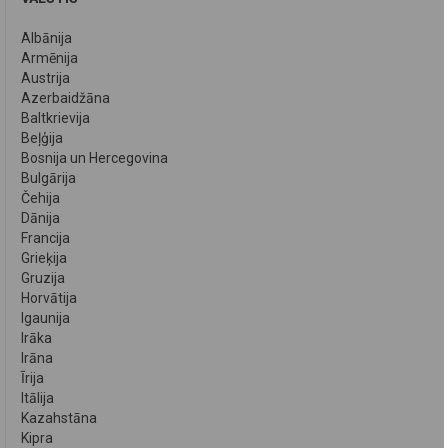
Albānija
Armēnija
Austrija
Azerbaidžāna
Baltkrievija
Beļģija
Bosnija un Hercegovina
Bulgārija
Čehija
Dānija
Francija
Grieķija
Gruzija
Horvātija
Igaunija
Irāka
Irāna
Īrija
Itālija
Kazahstāna
Kipra