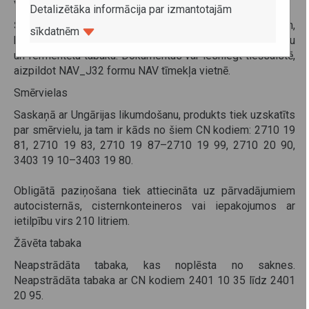
valodā.
Detalizētāka informācija par izmantotajām
Šī prasība jau iepriekš bija spēkā attiecībā uz smērvielām,
sīkdatnēm
bet no 2025. gada 20. jūlija tā tiek attiecināta arī uz žāvētu
un fermentētu tabaku. Dokumentus var iesniegt tiešsaistē,
aizpildot NAV_J32 formu NAV tīmekļa vietnē.
Smērvielas
Saskaņā ar Ungārijas likumdošanu, produkts tiek uzskatīts
par smērvielu, ja tam ir kāds no šiem CN kodiem: 2710 19
81, 2710 19 83, 2710 19 87–2710 19 99, 2710 20 90,
3403 19 10–3403 19 80.
Obligātā paziņošana tiek attiecināta uz pārvadājumiem
autocisternās, cisternkonteineros vai iepakojumos ar
ietilpību virs 210 litriem.
Žāvēta tabaka
Neapstrādāta tabaka, kas noplēsta no saknes.
Neapstrādāta tabaka ar CN kodiem 2401 10 35 līdz 2401
20 95.