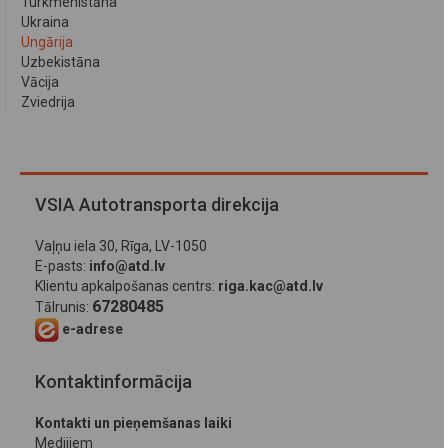
Turkmenistāna
Ukraina
Ungārija
Uzbekistāna
Vācija
Zviedrija
VSIA Autotransporta direkcija
Vaļņu iela 30, Rīga, LV-1050
E-pasts:
info@atd.lv
Klientu apkalpošanas centrs:
riga.kac@atd.lv
67280485
Tālrunis:
e-adrese
Kontaktinformācija
Kontakti un pieņemšanas laiki
Medijiem