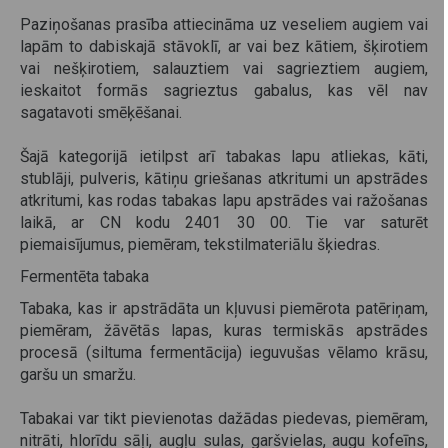
Paziņošanas prasība attiecināma uz veseliem augiem vai
lapām to dabiskajā stāvoklī, ar vai bez kātiem, šķirotiem
vai nešķirotiem, salauztiem vai sagrieztiem augiem,
ieskaitot formās sagrieztus gabalus, kas vēl nav
sagatavoti smēķēšanai.
Šajā kategorijā ietilpst arī tabakas lapu atliekas, kāti,
stublāji, pulveris, kātiņu griešanas atkritumi un apstrādes
atkritumi, kas rodas tabakas lapu apstrādes vai ražošanas
laikā, ar CN kodu 2401 30 00. Tie var saturēt
piemaisījumus, piemēram, tekstilmateriālu šķiedras.
Fermentēta tabaka
Tabaka, kas ir apstrādāta un kļuvusi piemērota patēriņam,
piemēram, žāvētās lapas, kuras termiskās apstrādes
procesā (siltuma fermentācija) ieguvušas vēlamo krāsu,
garšu un smaržu.
Tabakai var tikt pievienotas dažādas piedevas, piemēram,
nitrāti, hlorīdu sāļi, augļu sulas, garšvielas, augu kofeīns,