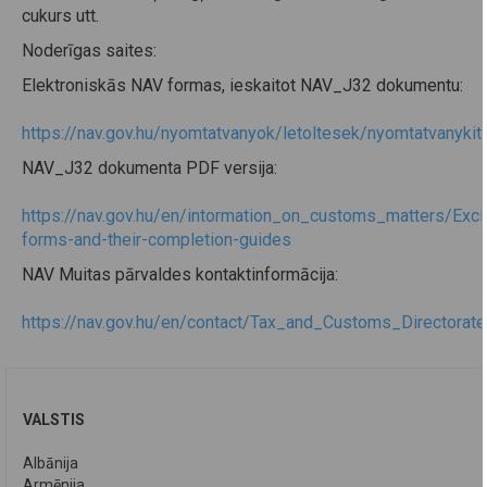
cukurs utt.
Noderīgas saites:
Elektroniskās NAV formas, ieskaitot NAV_J32 dokumentu:
https://nav.gov.hu/nyomtatvanyok/letoltesek/nyomtatvanyk
NAV_J32 dokumenta PDF versija:
https://nav.gov.hu/en/intormation_on_customs_matters/Exci
forms-and-their-completion-guides
NAV Muitas pārvaldes kontaktinformācija:
https://nav.gov.hu/en/contact/Tax_and_Customs_Director
VALSTIS
Albānija
Armēnija