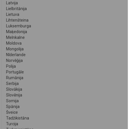
Latvija
Lielbritānija
Lietuva
Lihtenšteina
Luksemburga
Maķedonija
Melnkalne
Moldova
Mongolija
Nīderlande
Norvēģija
Polija
Portugāle
Rumānija
Serbija
Slovākija
Slovēnija
Somija
Spānija
Šveice
Tadžikistāna
Turcija