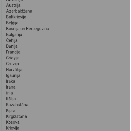
Austrija
Azerbaidžāna
Baltkrievija
Beļģija
Bosnija un Hercegovina
Bulgārija
Čehija
Dānija
Francija
Grieķija
Gruzija
Horvātija
Igaunija
Irāka
Irāna
Īrija
Itālija
Kazahstāna
Kipra
Kirgizstāna
Kosova
Krievija