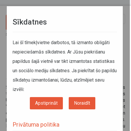
Pārlekt uz galveno saturu
Toggle
Sīkdatnes
naviga
Sākums
Informācija pārvadātājiem
Informācija par valstīm
Prasības atsevišķu akcīzes preču pārvadājumiem Ungārijā
Lai šī tīmekļvietne darbotos, tā izmanto obligāti
nepieciešamās sīkdatnes. Ar Jūsu piekrišanu
Prasības atsevišķu akcīzes preču
papildus šajā vietnē var tikt izmantotas statistikas
pārvadājumiem Ungārijā
un sociālo mediju sīkdatnes. Ja piekrītat šo papildu
sīkdatņu izmantošanai, lūdzu, atzīmējiet savu
12. augusts 2025
Sākot ar 2025. gada 20. jūliju veicot smērvielu, žāvētas
izvēli:
tabakas vai fermentētas tabakas tranzīta pārvadājumus
Ungārijā, ir obligāti jāiesniedz paziņojums Ungārijas
Apstiprināt
Noraidīt
Valsts nodokļu un muitas pārvaldei (NAV), aizpildot
dokumentu NAV_J32. Šī prasība attiecas uz visiem
pārvadātājiem, neatkarīgi no izcelsmes valsts.
Privātuma politika
Paziņojums jāiesniedz ungāru, angļu, vācu vai franču