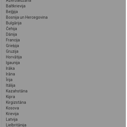
Azerbaidžāna
Baltkrievija
Beļģija
Bosnija un Hercegovina
Bulgārija
Čehija
Dānija
Francija
Grieķija
Gruzija
Horvātija
Igaunija
Irāka
Irāna
Īrija
Itālija
Kazahstāna
Kipra
Kirgizstāna
Kosova
Krievija
Latvija
Lielbritānija