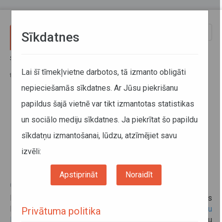
Pārlekt uz galveno saturu
Toggle
Sīkdatnes
naviga
Sākums
Informācija pārvadātājiem
Informācija par valstīm
Polija apturēja Krievijā un Baltkrievijā reģistrētu visu veidu kravas
Lai šī tīmekļvietne darbotos, tā izmanto obligāti
transportlīdzekļu kustību robežkontroles punktos ar Baltkrieviju
nepieciešamās sīkdatnes. Ar Jūsu piekrišanu
papildus šajā vietnē var tikt izmantotas statistikas
Polija apturēja Krievijā un
un sociālo mediju sīkdatnes. Ja piekrītat šo papildu
Baltkrievijā reģistrētu visu veidu
sīkdatņu izmantošanai, lūdzu, atzīmējiet savu
kravas transportlīdzekļu kustību
robežkontroles punktos ar
izvēli:
Baltkrieviju
Apstiprināt
Noraidīt
02. jūnijs 2023
Informējam, ka saskaņā ar 2023. gada 29. maija Polijas
Republikas Iekšlietu un administrācijas ministra
rīkojumu
Privātuma politika
Nr. 1022
, ar ko groza regulu par robežsatiksmes pagaidu