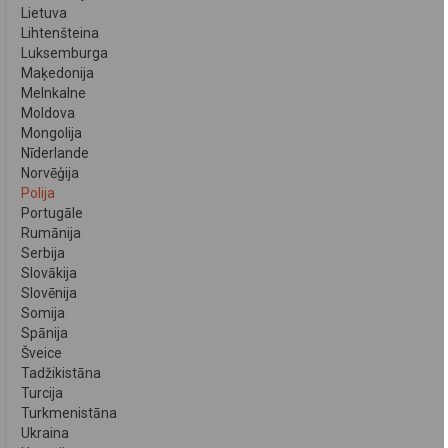
Lietuva
Lihtenšteina
Luksemburga
Maķedonija
Melnkalne
Moldova
Mongolija
Nīderlande
Norvēģija
Polija
Portugāle
Rumānija
Serbija
Slovākija
Slovēnija
Somija
Spānija
Šveice
Tadžikistāna
Turcija
Turkmenistāna
Ukraina