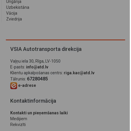
Ungārija
Uzbekistāna
Vācija
Zviedrija
VSIA Autotransporta direkcija
Vaļņu iela 30, Rīga, LV-1050
E-pasts:
info@atd.lv
Klientu apkalpošanas centrs:
riga.kac@atd.lv
67280485
Tālrunis:
e-adrese
Kontaktinformācija
Kontakti un pieņemšanas laiki
Medijiem
Rekvizīti