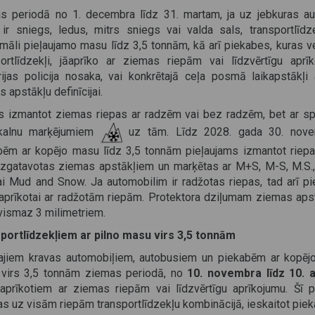
s periodā no 1. decembra līdz 31. martam, ja uz jebkuras au
 ir sniegs, ledus, mitrs sniegs vai valda sals, transportlīdze
māli pieļaujamo masu līdz 3,5 tonnām, kā arī piekabes, kuras ve
portlīdzekļi, jāaprīko ar ziemas riepām vai līdzvērtīgu aprīk
rijas policija nosaka, vai konkrētajā ceļa posmā laikapstākļi a
 apstākļu definīcijai.
ts izmantot ziemas riepas ar radzēm vai bez radzēm, bet ar sp
kalnu marķējumiem
uz tām. Līdz 2028. gada 30. nov
bēm ar kopējo masu līdz 3,5 tonnām pieļaujams izmantot riepa
 izgatavotas ziemas apstākļiem un marķētas ar M+S, M-S, M.S.
i Mud and Snow. Ja automobilim ir radžotas riepas, tad arī pi
 aprīkotai ar radžotām riepām. Protektora dziļumam ziemas aps
vismaz 3 milimetriem.
portlīdzekļiem ar pilno masu virs 3,5 tonnām
jiem kravas automobiļiem, autobusiem un piekabēm ar kopējo
virs 3,5 tonnām ziemas periodā, no
10. novembra līdz 10. a
 aprīkotiem ar ziemas riepām vai līdzvērtīgu aprīkojumu. Šī p
as uz visām riepām transportlīdzekļu kombinācijā, ieskaitot piek