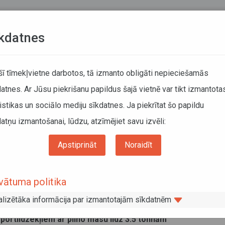
Teksta versija
L
kdatnes
KUSTĪBAS SARAKSTI
 šī tīmekļvietne darbotos, tā izmanto obligāti nepieciešamās
atnes. Ar Jūsu piekrišanu papildus šajā vietnē var tikt izmantota
DĀTĀJIEM
SABIEDRISKAIS TRANSPORTS
PAR MUM
istikas un sociālo mediju sīkdatnes. Ja piekrītat šo papildu
atņu izmantošanai, lūdzu, atzīmējiet savu izvēli:
Informācija pārvadātājiem
Informācija par valstīm
ziemas riepām un to aprīkošanu ar ķēdēm Zviedrijā
Apstiprināt
Noraidīt
 ziemas riepām un to aprīkošanu ar
vātuma politika
ēm Zviedrijā
alizētāka informācija par izmantotajām sīkdatnēm
embris 2025
portlīdzekļiem ar pilno masu līdz 3.5 tonnām