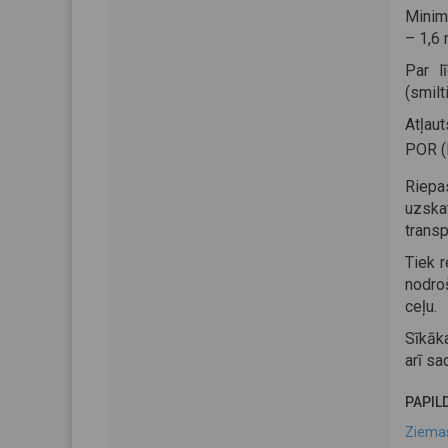
Minim
– 1,6
Par l
(smilti
Atļau
POR (
Riepa
uzska
trans
Tiek r
nodro
ceļu.
Sīkāk
arī s
PAPIL
Ziemas