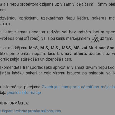
ālais riepu protektora dziļums uz visām vilcēja asīm – 5mm, pi
 mm.
īdzvērtīgu aprīkojumu uzskatāmas riepu ķēdes, saķeres mat
s) u.c..
ts lietot ziemas riepas ar radzēm vai bez radzēm, bet ar spec
Professional off road), vai alpu kalnu marķējumiem
uz tām.
s ar marķējumu
M+S, M-S, M.S., M&S, MS vai Mud and Sn
tītas par ziemas riepām, taču tās
nav atļauts
uzstādīt uz v
portlīdzekļa stūrējošās un dzenošās ass.
ekomendēts transportlīdzekli aprīkot ar vismaz divām riepu ķēd
šinātu labāku saķeri ar ceļa virsmu braucot pa sniegotu vai l
a informācija pieejama
Zviedrijas transporta aģentūras mājasl
adaļā
papildu informācija
.
DU INFORMĀCIJA:
 riepām izvirzīto prasību apkopojums