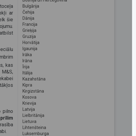
Bosnija un Hercegovina
toceļa
Bulgārija
Čehija
kļi ar
Dānija
lk šie
Francija
ojumu.
Grieķija
tbilst
Gruzija
Horvātija
Igaunija
eciālu
Irāka
embrim
Irāna
s, kas
Īrija
, M&S,
Itālija
ekabei
Kazahstāna
tākļos
Kipra
Kirgizstāna
Kosova
Krievija
Latvija
 pilno
Lielbritānija
prīlim
Lietuva
rasība
Lihtenšteina
abi.
Luksemburga