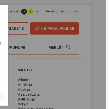
a
a
a
apas kontrasts
Teksta izmērs
PIERAKSTS
ATD E-PAKALPOJUMI
s
S
JAUNUMI
MEKLĒT
VALSTIS
Albānija
Armēnija
Austrija
Azerbaidžāna
Baltkrievija
Beļģija