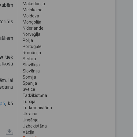
Maķedonija
ekabēm
Melnkalne
Moldova
eriāls
Mongolija
Nīderlande
Norvēģija
iāliem
Polija
Portugāle
Rumānija
ow
tiek
Serbija
elkošā
Slovākija
Slovēnija
Somija
ēm, lai
Spānija
edainu
Šveice
Tadžikistāna
Turcija
apā
, kā
Turkmenistāna
Ukraina
Ungārija
Uzbekistāna
Vācija