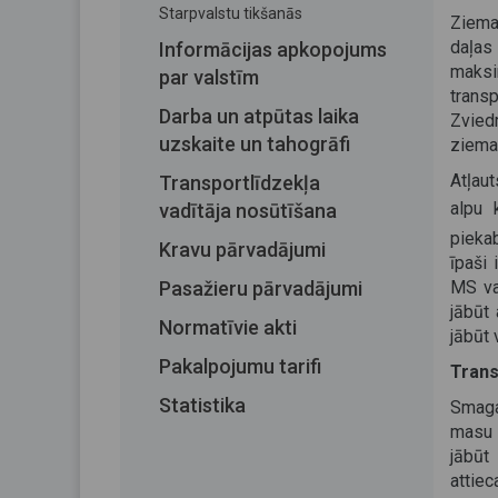
Starpvalstu tikšanās
Ziema
daļas
Informācijas apkopojums
maksi
par valstīm
trans
Darba un atpūtas laika
Zvied
uzskaite un tahogrāfi
ziemas
Atļau
Transportlīdzekļa
alpu 
vadītāja nosūtīšana
pieka
Kravu pārvadājumi
īpaši
Pasažieru pārvadājumi
MS va
jābūt
Normatīvie akti
jābūt 
Pakalpojumu tarifi
Trans
Statistika
Smaga
masu 
jābūt
attiec