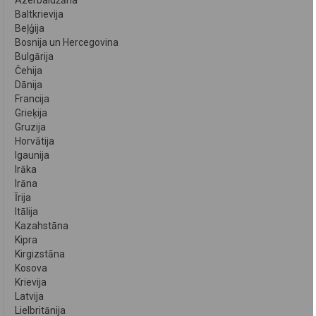
Azerbaidžāna
Baltkrievija
Beļģija
Bosnija un Hercegovina
Bulgārija
Čehija
Dānija
Francija
Grieķija
Gruzija
Horvātija
Igaunija
Irāka
Irāna
Īrija
Itālija
Kazahstāna
Kipra
Kirgizstāna
Kosova
Krievija
Latvija
Lielbritānija