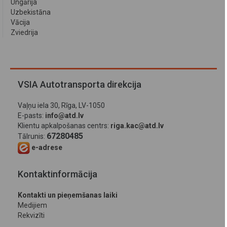
Ungārija
Uzbekistāna
Vācija
Zviedrija
VSIA Autotransporta direkcija
Vaļņu iela 30, Rīga, LV-1050
E-pasts:
info@atd.lv
Klientu apkalpošanas centrs:
riga.kac@atd.lv
67280485
Tālrunis:
e-adrese
Kontaktinformācija
Kontakti un pieņemšanas laiki
Medijiem
Rekvizīti