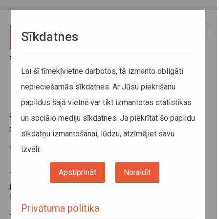
Pārlekt uz galveno saturu
Toggle
Sīkdatnes
naviga
Sākums
Informācija pārvadātājiem
Informācija par valstīm
Par ziemas riepām un to aprīkošanu ar ķēdēm ziemas sezonā Turcijā
Lai šī tīmekļvietne darbotos, tā izmanto obligāti
nepieciešamās sīkdatnes. Ar Jūsu piekrišanu
Par ziemas riepām un to
papildus šajā vietnē var tikt izmantotas statistikas
aprīkošanu ar ķēdēm ziemas
un sociālo mediju sīkdatnes. Ja piekrītat šo papildu
sezonā Turcijā
sīkdatņu izmantošanai, lūdzu, atzīmējiet savu
08. februāris 2017
izvēli:
Riepu ķēdes
Apstiprināt
Noraidīt
Turcijā ar likumu noteikts, ka kravas transportlīdzekļiem
jābūt aprīkotiem ar vismaz vienu riepu ķēžu komplektu.
Likumā nav noteikts konkrēts laika periods vai reģions.
Privātuma politika
Ziemas riepas