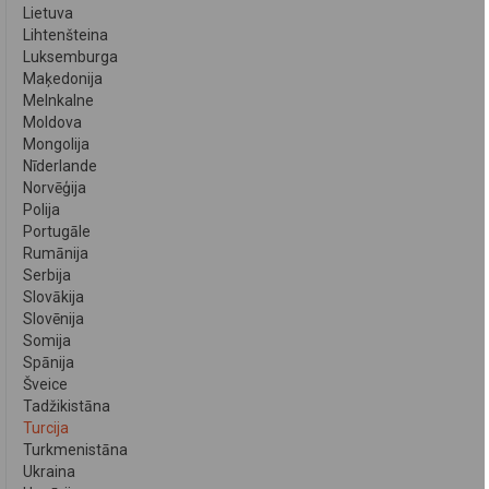
Lietuva
Lihtenšteina
Luksemburga
Maķedonija
Melnkalne
Moldova
Mongolija
Nīderlande
Norvēģija
Polija
Portugāle
Rumānija
Serbija
Slovākija
Slovēnija
Somija
Spānija
Šveice
Tadžikistāna
Turcija
Turkmenistāna
Ukraina