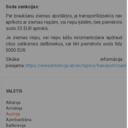
Soda sankcijas:
Par braukšanu ziemas apstākļos, ja transportlīdzeklis nav
aprīkots ar ziemas riepām, vai riepu ķēdēm, tiek piemērots
sods 35 EUR apmērā.
Ja ziemas riepu, vai riepu ķēžu neizmantošana apdraud
citus satiksmes dalībniekus, var tikt piemērots sods līdz
5000 EUR.
Sīkāka informācija
pieejama:
https://www.bmimi.gv.at/en/topics/transport/roads
VALSTIS
Albānija
Armēnija
Austrija
Azerbaidžāna
Baltkrievija