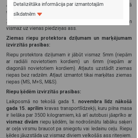
Detalizētāka informācija par izmantotajām
Autobusi jāaprīko ar ziemas riepām periodā no tekošā
gada
1. novembra līdz nākošā gada 15. martam.
sīkdatnēm
Ziemas riepām jābūt atbilstoši marķētām un uzstādītām
vismaz uz vienas piedziņas ass.
Ziemas riepu protektora dziļumam un marķējumam
izvirzītās prasības:
Riepu protektora dziļumam ir jābūt vismaz 5mm (riepām
ar radiāli novietotiem kordiem) un 6mm (riepām ar
diagonāli novietotiem kordiem). Atļauts uzstādīt ziemas
riepas bez radzēm. Atļaut izmantot tikai marķētas ziemas
riepas (MS, M+S, M&S).
Riepu ķēdēm izvirzītās prasības:
Laikposmā no tekošā gada
1. novembra līdz nākošā
gada 15. aprīlim
kravas transportlīdzekļi, kuru pilna masa
ir lielāka par 3500 kilogramiem, kā arī autobusi jāaprīko ar
vismaz divām
riepu ķēdēm, lai nodrošinātu labāku saķeri
ar ceļa virsmu braucot pa sniegotu vai ledainu ceļu. Riepu
ķēdes jāuzstāda uz vismaz diviem velkošās ass riteņiem.