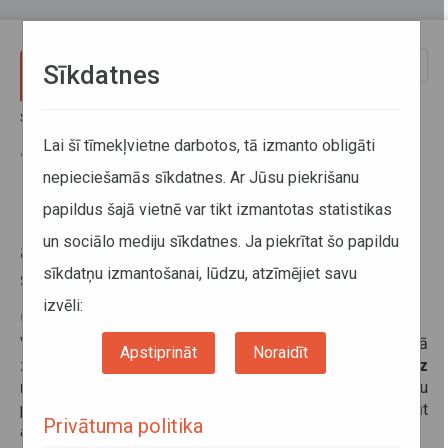
Pārlekt uz galveno saturu
Toggle
Sīkdatnes
naviga
Sākums
Informācija pārvadātājiem
Informācija par valstīm
Par ziemas riepām un to aprīkošanu ar ķēdēm ziemas sezonā
Lai šī tīmekļvietne darbotos, tā izmanto obligāti
Austrijā
nepieciešamās sīkdatnes. Ar Jūsu piekrišanu
papildus šajā vietnē var tikt izmantotas statistikas
Par ziemas riepām un to
un sociālo mediju sīkdatnes. Ja piekrītat šo papildu
aprīkošanu ar ķēdēm ziemas
sīkdatņu izmantošanai, lūdzu, atzīmējiet savu
sezonā Austrijā
izvēli:
03. decembris 2025
Valsts SIA Autotransporta direkcija informē, ka Austrijā
Apstiprināt
Noraidīt
ziemas sezonā, no tekošā gada
1. novembra līdz
nākošā gada 15. aprīlim
, kravas transportlīdzekļiem, kuru
pilna masa ir lielāka par 3500 kilogramiem ir jābūt
Privātuma politika
aprīkotiem ar ziemas riepām.