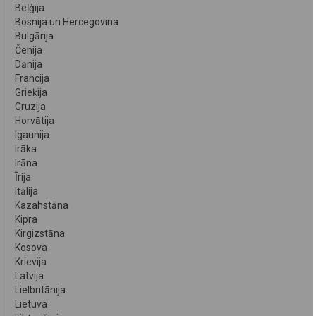
Beļģija
Bosnija un Hercegovina
Bulgārija
Čehija
Dānija
Francija
Grieķija
Gruzija
Horvātija
Igaunija
Irāka
Irāna
Īrija
Itālija
Kazahstāna
Kipra
Kirgizstāna
Kosova
Krievija
Latvija
Lielbritānija
Lietuva