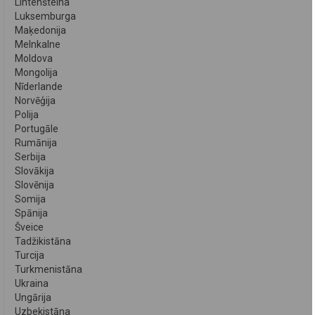
Lihtenšteina
Luksemburga
Maķedonija
Melnkalne
Moldova
Mongolija
Nīderlande
Norvēģija
Polija
Portugāle
Rumānija
Serbija
Slovākija
Slovēnija
Somija
Spānija
Šveice
Tadžikistāna
Turcija
Turkmenistāna
Ukraina
Ungārija
Uzbekistāna