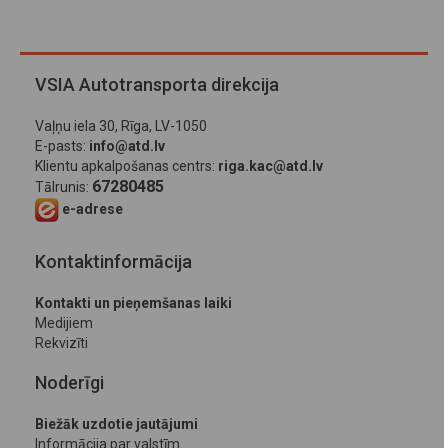
VSIA Autotransporta direkcija
Vaļņu iela 30, Rīga, LV-1050
E-pasts:
info@atd.lv
Klientu apkalpošanas centrs:
riga.kac@atd.lv
67280485
Tālrunis:
e-adrese
Kontaktinformācija
Kontakti un pieņemšanas laiki
Medijiem
Rekvizīti
Noderīgi
Biežāk uzdotie jautājumi
Informācija par valstīm