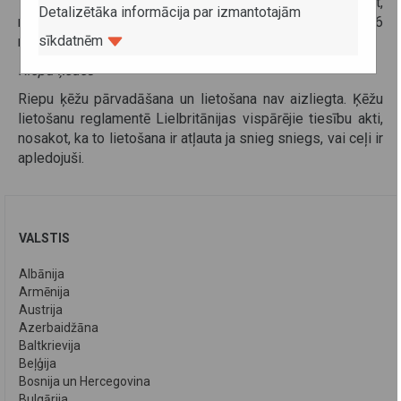
Transportlīdzekļiem, kuru pilna masa nepārsniedz 3.5 t,
Detalizētāka informācija par izmantotajām
minimālais pieļaujamais riepu protektora dziļums ir 1.6
sīkdatnēm
mm.
Riepu ķēdes
Riepu ķēžu pārvadāšana un lietošana nav aizliegta. Ķēžu
lietošanu reglamentē Lielbritānijas vispārējie tiesību akti,
nosakot, ka to lietošana ir atļauta ja snieg sniegs, vai ceļi ir
apledojuši.
VALSTIS
Albānija
Armēnija
Austrija
Azerbaidžāna
Baltkrievija
Beļģija
Bosnija un Hercegovina
Bulgārija