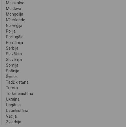
Melnkalne
Moldova
Mongolija
Nīderlande
Norvēģija
Polija
Portugāle
Rumānija
Serbija
Slovākija
Slovēnija
Somija
Spānija
Šveice
Tadžikistāna
Turcija
Turkmenistāna
Ukraina
Ungārija
Uzbekistāna
Vācija
Zviedrija