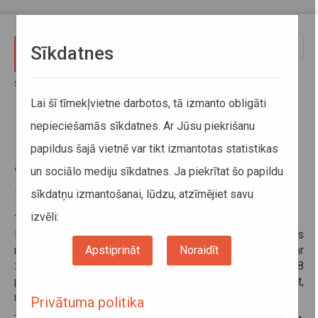
Pārlekt uz galveno saturu
Toggle
Sīkdatnes
naviga
Sākums
Informācija pārvadātājiem
Informācija par valstīm
Par ziemas riepām un to aprīkošanu ar ķēdēm Lielbritānijā
Lai šī tīmekļvietne darbotos, tā izmanto obligāti
nepieciešamās sīkdatnes. Ar Jūsu piekrišanu
Par ziemas riepām un to
papildus šajā vietnē var tikt izmantotas statistikas
aprīkošanu ar ķēdēm Lielbritānijā
un sociālo mediju sīkdatnes. Ja piekrītat šo papildu
sīkdatņu izmantošanai, lūdzu, atzīmējiet savu
11. decembris 2025
Ziemas riepas
izvēli:
Lielbritānijā nav spēkā esošas likumdošanas, kas
Apstiprināt
Noraidīt
reglamentē obligātu kravas transportlīdzekļu aprīkošanu ar
ziemas riepām. Transportlīdzekļiem ar vairāk nekā 8
pasažieru sēdvietām vai kuru pilna masa pārsniedz 3.5 t,
minimālais pieļaujamais riepu protektora dziļums ir 1 mm.
Privātuma politika