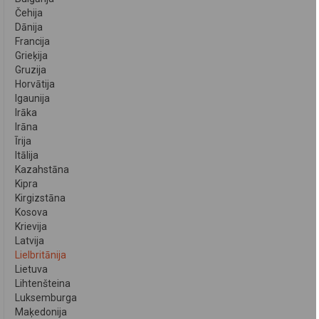
Čehija
Dānija
Francija
Grieķija
Gruzija
Horvātija
Igaunija
Irāka
Irāna
Īrija
Itālija
Kazahstāna
Kipra
Kirgizstāna
Kosova
Krievija
Latvija
Lielbritānija
Lietuva
Lihtenšteina
Luksemburga
Maķedonija