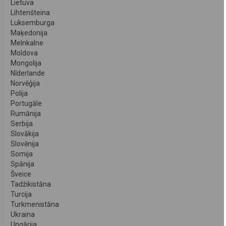
Lietuva
Lihtenšteina
Luksemburga
Maķedonija
Melnkalne
Moldova
Mongolija
Nīderlande
Norvēģija
Polija
Portugāle
Rumānija
Serbija
Slovākija
Slovēnija
Somija
Spānija
Šveice
Tadžikistāna
Turcija
Turkmenistāna
Ukraina
Ungārija