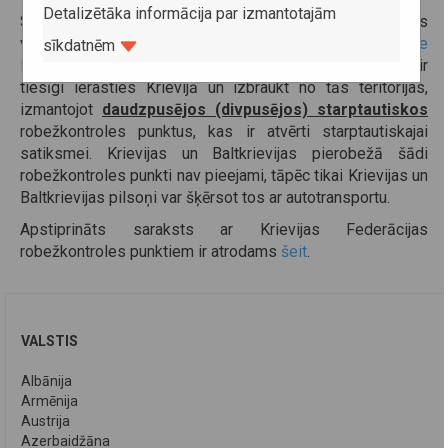
Detalizētāka informācija par izmantotajām
Saskaņā ar federālo likumu "Par Krievijas Federācijas
valsts robežu " («
О государственной границе
sīkdatnēm
Российской Федерации
») visi trešo valstu pilsoņi ir
tiesīgi ierasties Krievijā un izbraukt no tās teritorijas,
izmantojot
daudzpusējos (divpusējos) starptautiskos
robežkontroles punktus, kas ir atvērti starptautiskajai
satiksmei. Krievijas un Baltkrievijas pierobežā šādi
robežkontroles punkti nav pieejami, tāpēc tikai Krievijas un
Baltkrievijas pilsoņi var šķērsot tos ar autotransportu.
Apstiprināts saraksts ar Krievijas Federācijas
robežkontroles punktiem ir atrodams
šeit
.
VALSTIS
Albānija
Armēnija
Austrija
Azerbaidžāna