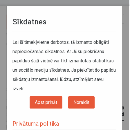
Pārlekt uz galveno saturu
Toggle
Sīkdatnes
naviga
Sākums
Informācija pārvadātājiem
Informācija par valstīm
No 2018.gada 1.augusta Latvijas pārvadātājiem tiks liegta
Lai šī tīmekļvietne darbotos, tā izmanto obligāti
Baltkrievijas–Krievijas robežas šķērsošana
nepieciešamās sīkdatnes. Ar Jūsu piekrišanu
papildus šajā vietnē var tikt izmantotas statistikas
No 2018.gada 1.augusta Latvijas
un sociālo mediju sīkdatnes. Ja piekrītat šo papildu
pārvadātājiem tiks liegta
sīkdatņu izmantošanai, lūdzu, atzīmējiet savu
Baltkrievijas–Krievijas robežas
šķērsošana
izvēli:
31. jūlijs 2018
Apstiprināt
Noraidīt
No 2018. gada 1. augusta trešo valstu pilsoņiem, tajā
skaitā transportlīdzekļu vadītājiem, kuri iesaistīti
starptautiskajos autopārvadājumos, Baltkrievijas–
Privātuma politika
Krievijas robežas šķērsošana būs liegta.