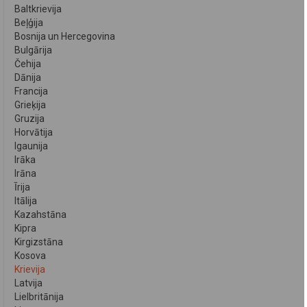
Baltkrievija
Beļģija
Bosnija un Hercegovina
Bulgārija
Čehija
Dānija
Francija
Grieķija
Gruzija
Horvātija
Igaunija
Irāka
Irāna
Īrija
Itālija
Kazahstāna
Kipra
Kirgizstāna
Kosova
Krievija
Latvija
Lielbritānija