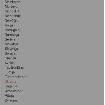
Melnkalne
Moldova
Mongolija
Nīderlande
Norvēģija
Polija
Portugāle
Rumānija
Serbija
Slovākija
Slovēnija
Somija
Spānija
Šveice
Tadžikistāna
Turcija
Turkmenistāna
Ukraina
Ungārija
Uzbekistāna
Vācija
Zviedrija