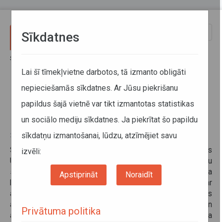
Pārlekt uz galveno saturu
Toggle
Sīkdatnes
naviga
Sākums
Informācija pārvadātājiem
Informācija par valstīm
Latvijas - Ukrainas Kopējās komisijas sanāksme
Lai šī tīmekļvietne darbotos, tā izmanto obligāti
nepieciešamās sīkdatnes. Ar Jūsu piekrišanu
Latvijas - Ukrainas Kopējās
papildus šajā vietnē var tikt izmantotas statistikas
komisijas sanāksme
un sociālo mediju sīkdatnes. Ja piekrītat šo papildu
sīkdatņu izmantošanai, lūdzu, atzīmējiet savu
28. novembris 2014
Saskaņā ar 1995. gada 23. maija parakstīto Latvijas
izvēli:
Ukrainas starpvaldību nolīgumu par automobiļu
starptautisko satiksmi, š.g. 25.- 26. novembrī Rīgā notika
Apstiprināt
Noraidīt
kārtējā Latvijas Ukrainas Kopējās komisijas sanāksme par
autopārvadājumu jautājumiem. Sanāksmes laikā puses
apmainījās ar informāciju par tirdzniecības un
Privātuma politika
autopārvadājumu attīstību starp abām valstīm, apsprieda