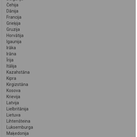
Čehija
Dānija
Francija
Grieķija
Gruzija
Horvātija
Igaunija
Irāka
Irāna
Īrija
Itālija
Kazahstāna
Kipra
Kirgizstāna
Kosova
Krievija
Latvija
Lielbritānija
Lietuva
Lihtenšteina
Luksemburga
Maķedonija