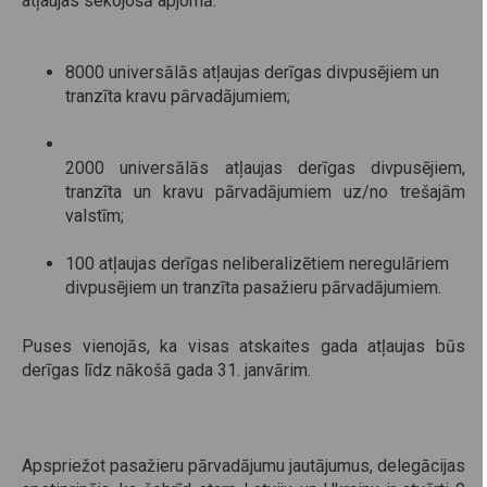
atļaujas sekojošā apjomā:
8000 universālās atļaujas derīgas divpusējiem un
tranzīta kravu pārvadājumiem;
2000 universālās atļaujas derīgas divpusējiem,
tranzīta un kravu pārvadājumiem uz/no trešajām
valstīm;
100 atļaujas derīgas neliberalizētiem neregulāriem
divpusējiem un tranzīta pasažieru pārvadājumiem.
Puses vienojās, ka visas atskaites gada atļaujas būs
derīgas līdz nākošā gada 31. janvārim.
Apspriežot pasažieru pārvadājumu jautājumus, delegācijas