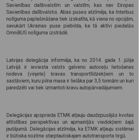
Savienības dalībvalstīm un valstīm, kas nav Eiropas
Savienības dalībvalstis. Abas puses atzīmēja, ka Interbus
nolīguma paplašināšana tiek izskatīta, kā viena no opcijām,
savukārt Ukrainas puse piebilda, ka tā aktīvi piedalās
OmniBUS nolīguma izstrādē.
Latvijas delegācija informēja, ka no 2014. gada 1. jūlija
Latvijā ir ieviesta valsts galveno autoceļu lietošanas
nodeva (vinjete) kravas transportlīdzekļiem un to
sastāviem, kuru pilna masa ir lielāka par 3,5 tonnām un kuri
paredzēti vai tiek izmantoti kravu autopārvadājumiem.
Delegācijas apsprieda ETMK atļauju daudzpusējās kvotas
attīstības perspektīvas un apmainījās viedokļiem šajā
jautājumā. Delegācijas atzīmēja, ka ETMK atļauju sistēmai
ir būtiska nozīme starptautiskajam autotransporta tirgū.