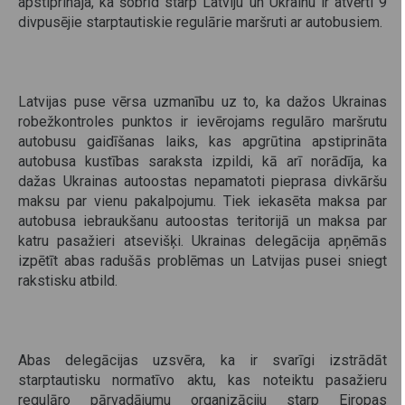
apstiprināja, ka šobrīd starp Latviju un Ukrainu ir atvērti 9
divpusējie starptautiskie regulārie maršruti ar autobusiem.
Latvijas puse vērsa uzmanību uz to, ka dažos Ukrainas
robežkontroles punktos ir ievērojams regulāro maršrutu
autobusu gaidīšanas laiks, kas apgrūtina apstiprināta
autobusa kustības saraksta izpildi, kā arī norādīja, ka
dažas Ukrainas autoostas nepamatoti pieprasa divkāršu
maksu par vienu pakalpojumu. Tiek iekasēta maksa par
autobusa iebraukšanu autoostas teritorijā un maksa par
katru pasažieri atsevišķi. Ukrainas delegācija apņēmās
izpētīt abas radušās problēmas un Latvijas pusei sniegt
rakstisku atbild.
Abas delegācijas uzsvēra, ka ir svarīgi izstrādāt
starptautisku normatīvo aktu, kas noteiktu pasažieru
regulāro pārvadājumu organizāciju starp Eiropas