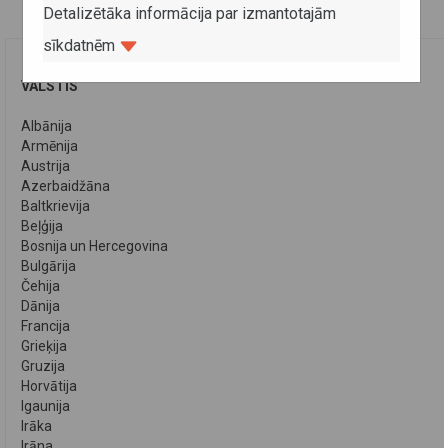
Detalizētāka informācija par izmantotajām
sīkdatnēm
VALSTIS
Albānija
Armēnija
Austrija
Azerbaidžāna
Baltkrievija
Beļģija
Bosnija un Hercegovina
Bulgārija
Čehija
Dānija
Francija
Grieķija
Gruzija
Horvātija
Igaunija
Irāka
Irāna