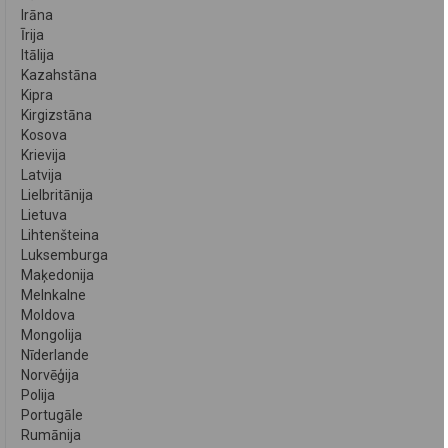
Irāna
Īrija
Itālija
Kazahstāna
Kipra
Kirgizstāna
Kosova
Krievija
Latvija
Lielbritānija
Lietuva
Lihtenšteina
Luksemburga
Maķedonija
Melnkalne
Moldova
Mongolija
Nīderlande
Norvēģija
Polija
Portugāle
Rumānija