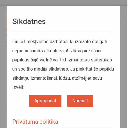
Pārlekt uz galveno saturu
Toggle
Sīkdatnes
naviga
Sākums
Informācija pārvadātājiem
Informācija par valstīm
Latvijas Republikas valdības un Bulgārijas Republikas valdības
Lai šī tīmekļvietne darbotos, tā izmanto obligāti
nolīgums
nepieciešamās sīkdatnes. Ar Jūsu piekrišanu
papildus šajā vietnē var tikt izmantotas statistikas
Latvijas Republikas valdības un
un sociālo mediju sīkdatnes. Ja piekrītat šo papildu
Bulgārijas Republikas valdības
sīkdatņu izmantošanai, lūdzu, atzīmējiet savu
nolīgums
izvēli:
04. novembris 2015
Divpusējo nolīgumu par starptautiskajiem pārvadājumiem
Apstiprināt
Noraidīt
ar autotransportu skatīt
šeit
.
Privātuma politika