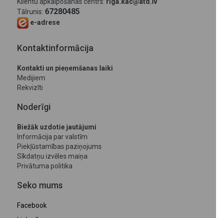
Klientu apkalpošanas centrs:
riga.kac@atd.lv
67280485
Tālrunis:
e-adrese
Kontaktinformācija
Kontakti un pieņemšanas laiki
Medijiem
Rekvizīti
Noderīgi
Biežāk uzdotie jautājumi
Informācija par valstīm
Piekļūstamības paziņojums
Sīkdatņu izvēles maiņa
Privātuma politika
Seko mums
Facebook