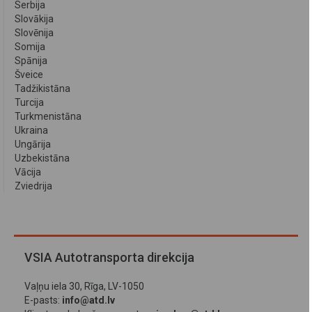
Serbija
Slovākija
Slovēnija
Somija
Spānija
Šveice
Tadžikistāna
Turcija
Turkmenistāna
Ukraina
Ungārija
Uzbekistāna
Vācija
Zviedrija
VSIA Autotransporta direkcija
Vaļņu iela 30, Rīga, LV-1050
E-pasts:
info@atd.lv