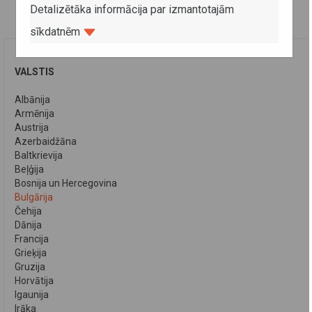
Detalizētāka informācija par izmantotajām
sīkdatnēm
VALSTIS
Albānija
Armēnija
Austrija
Azerbaidžāna
Baltkrievija
Beļģija
Bosnija un Hercegovina
Bulgārija
Čehija
Dānija
Francija
Grieķija
Gruzija
Horvātija
Igaunija
Irāka