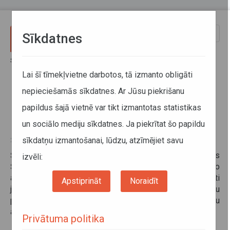
Pārlekt uz galveno saturu
Toggle
Sīkdatnes
naviga
Sākums
Informācija pārvadātājiem
Informācija par valstīm
Latvijas - Šveices Kopējās komisijas sanāksme
Lai šī tīmekļvietne darbotos, tā izmanto obligāti
nepieciešamās sīkdatnes. Ar Jūsu piekrišanu
Latvijas - Šveices Kopējās
papildus šajā vietnē var tikt izmantotas statistikas
komisijas sanāksme
un sociālo mediju sīkdatnes. Ja piekrītat šo papildu
sīkdatņu izmantošanai, lūdzu, atzīmējiet savu
28. aprīlis 2014
Šā gada 25. un 26. aprīlī Rīgā notika kārtējā Latvijas
izvēli:
Šveices Kopējās komisijas sanāksme par starptautisko
autopārvadājumu jautājumiem. Dienas kārtībā tika iekļauti
Apstiprināt
Noraidīt
jautājumi par savstarpējo tirdzniecību, pasažieru un kravu
pārvadājumiem, ES normatīvo aktu piemērošanu
autopārvadājumu jomā un citiem jautājumiem.
Privātuma politika