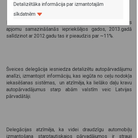
Detalizētāka informācija par izmantotajām
sīkdatnēm
Delegācijas atzīmēja, ka pēc savstarpējās tirdzniecības
apjomu samazināšanās iepriekšējos gados, 2013.gadā
salīdzinot ar 2012.gadu tas ir pieaudzis par ~11%.
Šveices delegācija iesniedza detalizētu autopārvadājumu
analīzi, izmantojot informāciju, kas iegūta no ceļu nodokļa
iekasēšanas sistēmas, un atzīmēja, ka lielāko daļu kravu
autopārvadājumus starp abām valstīm veic Latvijas
pārvadātāji.
Delegācijas atzīmēja, ka videi draudzīgu automobiļu
izmantošana starptautiskajos pārvadājumos ir strauji