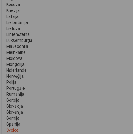
Kosova
Krievija
Latvija
Lielbritānija
Lietuva
Lihtenšteina
Luksemburga
Maķedonija
Melnkalne
Moldova
Mongolija
Nīderlande
Norvēģija
Polija
Portugāle
Rumānija
Serbija
Slovākija
Slovēnija
Somija
Spānija
Šveice