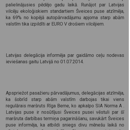
palielinājusies pēdējo gadu laikā. Runājot par Latvijas
vilcēju ekoloģiskiem standartiem Šveices puse atzīmēja,
ka 69% no kopējā autopārvadājumu apjoma starp abām
valstīm tika izpildīti ar EURO V drošiem vilcējiem.
Latvijas delegācija informēja par gaidāmo ceļu nodevas
ieviešanas gaitu Latvijā no 01.07.2014.
Apspriežot pasažieru pārvadājumus, delegācijas atzīmēja,
ka šobrīd starp abām valstīm darbojas tikai viens
regulārais maršruts Rīga Berne, ko apkalpo SIA Norma A .
Latvijas puse ir nosūtījusi Šveices pusei vēstuli par šī
maršruta darbības termiņa pagarināšanu, savukārt Šveices
puse informēja, ka atbildi sniegs divu mēnešu laikā no