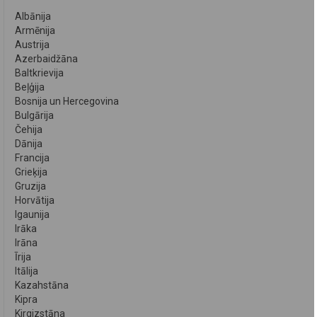
Albānija
Armēnija
Austrija
Azerbaidžāna
Baltkrievija
Beļģija
Bosnija un Hercegovina
Bulgārija
Čehija
Dānija
Francija
Grieķija
Gruzija
Horvātija
Igaunija
Irāka
Irāna
Īrija
Itālija
Kazahstāna
Kipra
Kirgizstāna