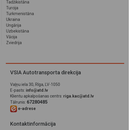
Tadžikistāna
Turcija
Turkmenistāna
Ukraina
Ungārija
Uzbekistāna
Vācija
Zviedrija
VSIA Autotransporta direkcija
Vaļņu iela 30, Rīga, LV-1050
E-pasts:
info@atd.lv
Klientu apkalpošanas centrs:
riga.kac@atd.lv
67280485
Tālrunis:
e-adrese
Kontaktinformācija