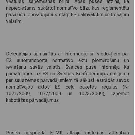
vēstules saņemšanas brīža. Abas puses atzina, ka
nepieciešams sakārtot normatīvo bāzi, kas reglamentētu
pasažieru pārvadājumus starp ES dalībvalstīm un trešajām
valstīm.
Delegācijas apmainījās ar informāciju un viedokļiem par
ES autotransporta normatīvo aktu piemērošanu un
ieviešanu savās valstīs. Šveices puse informēja, ka
pamatojoties uz ES un Šveices Konfederācijas nolīgumu
par sauszemes pārvadājumiem tā sākusi iestrādāt savos
normatīvajos aktos ES ceļu paketes regulas (Nr
1071/2009, 1072/2009 un 1073/2009), izņemot
kabotāžas pārvadājumus.
Puses apsprieda ETMK atļauju sistēmas attīstības