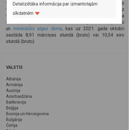
veikšanas nosacījumi netiek attiecināti uz Ziemeļīrijas
Detalizētāka informācija par izmantotajām
teritoriju.
Veicot kabotāžas pārvadājumus, uz
sīkdatnēm
transportlīdzekļa vadītāju attiecas Lielbritānijas darba
tiesības, piemēram, darba un atpūtas laikposmi
un
minimālās algas likme
, kas uz 2021. gada oktobri
sastāda 8,91 mārciņas stundā (bruto) vai 10,54 eiro
stundā (bruto).
VALSTIS
Albānija
Armēnija
Austrija
Azerbaidžāna
Baltkrievija
Beļģija
Bosnija un Hercegovina
Bulgārija
Čehija