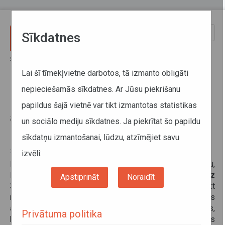
Pārlekt uz galveno saturu
Toggle
Sīkdatnes
naviga
Sākums
Informācija pārvadātājiem
Informācija par valstīm
Kravas kabotāžas autopārvadājumu veikšanas iespēja Lielbritānijā
Lai šī tīmekļvietne darbotos, tā izmanto obligāti
nepieciešamās sīkdatnes. Ar Jūsu piekrišanu
Kravas kabotāžas
papildus šajā vietnē var tikt izmantotas statistikas
autopārvadājumu veikšanas
un sociālo mediju sīkdatnes. Ja piekrītat šo papildu
iespēja Lielbritānijā
sīkdatņu izmantošanai, lūdzu, atzīmējiet savu
29. oktobris 2021
izvēli:
Lai risinātu kravas automašīnu nepietiekamības problēmu,
Lielbritānija ir pieņēmusi lēmumu, ka
no 28.10.2021. līdz
Apstiprināt
Noraidīt
30.04.2022.
ārvalstu autopārvadātāji varēs veikt
neierobežota apjoma visa veida kravu kabotāžas
autopārvadājumus
14 dienu periodā,
skaitot no dienas,
Privātuma politika
kad Lielbritānijas teritorijā iebraukts ar kravu. Kabotāžas