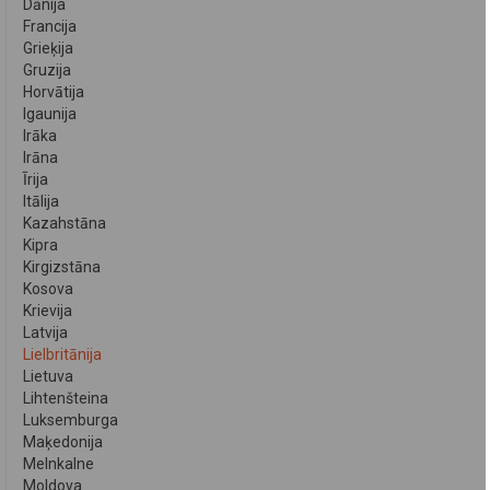
Dānija
Francija
Grieķija
Gruzija
Horvātija
Igaunija
Irāka
Irāna
Īrija
Itālija
Kazahstāna
Kipra
Kirgizstāna
Kosova
Krievija
Latvija
Lielbritānija
Lietuva
Lihtenšteina
Luksemburga
Maķedonija
Melnkalne
Moldova