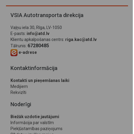
VSIA Autotransporta direkcija
Vaļņu iela 30, Rīga, LV-1050
E-pasts:
info@atd.lv
Klientu apkalpošanas centrs:
riga.kac@atd.lv
67280485
Tālrunis:
e-adrese
Kontaktinformācija
Kontakti un pieņemšanas laiki
Medijiem
Rekvizīti
Noderīgi
Biežāk uzdotie jautājumi
Informācija par valstīm
Piekļūstamības paziņojums