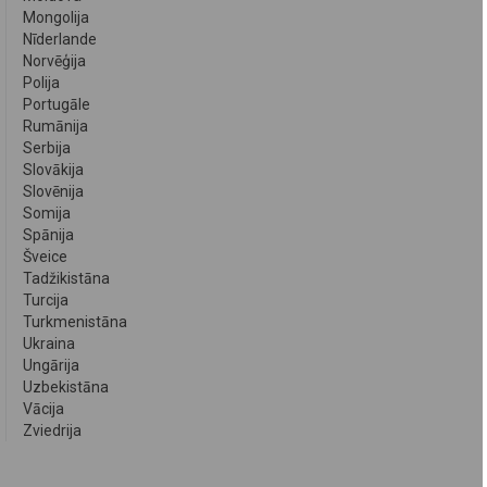
Mongolija
Nīderlande
Norvēģija
Polija
Portugāle
Rumānija
Serbija
Slovākija
Slovēnija
Somija
Spānija
Šveice
Tadžikistāna
Turcija
Turkmenistāna
Ukraina
Ungārija
Uzbekistāna
Vācija
Zviedrija