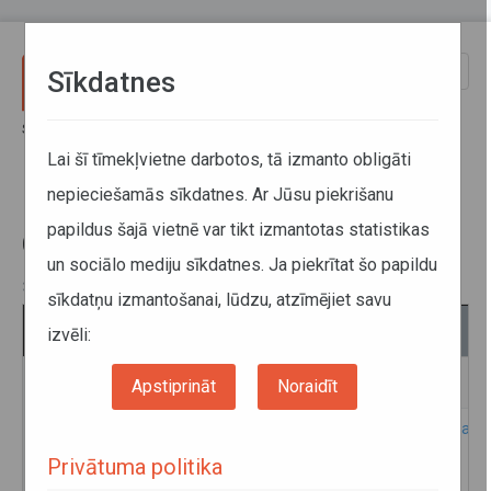
Pārlekt uz galveno saturu
Toggle
Sīkdatnes
naviga
Sākums
Informācija pārvadātājiem
Informācijas apkopojums par valstīm
Lai šī tīmekļvietne darbotos, tā izmanto obligāti
Ceļu lietošanas maksa ārvalstīs
nepieciešamās sīkdatnes. Ar Jūsu piekrišanu
papildus šajā vietnē var tikt izmantotas statistikas
Ceļu lietošanas maksa ārvalstīs
un sociālo mediju sīkdatnes. Ja piekrītat šo papildu
30. maijs 2025
sīkdatņu izmantošanai, lūdzu, atzīmējiet savu
Valsts kods
Valsts
Mājaslapa
izvēli:
AM
Armēnija
parliament.am
Apstiprināt
Noraidīt
AT
Austrija
https://www.asfinag.at/en
Privātuma politika
www.go-maut.at