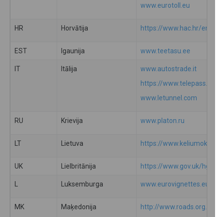
www.eurotoll.eu
HR
Horvātija
https://www.hac.hr/en/to
EST
Igaunija
www.teetasu.ee
IT
Itālija
www.autostrade.it
https://www.telepass.co
www.letunnel.com
RU
Krievija
www.platon.ru
LT
Lietuva
https://www.keliumokest
UK
Lielbritānija
https://www.gov.uk/hgv-
L
Luksemburga
www.eurovignettes.eu
MK
Maķedonija
http://www.roads.org.mk