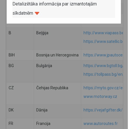
Detalizētāka informācija par izmantotajām
AZ
Azerbaidžāna
Skatīt šeit
sīkdatnēm
BY
Baltkrievija
www.beltoll.by
B
Beļģija
http://www.viapass.be/e
https://www.satellic.be
BIH
Bosnija un Hercegovina
https://www.jpautoceste.
BG
Bulgārija
https://www.bgtoll.bg/en
https://tollpass.bg/en/to
CZ
Čehijas Republika
https://myto.gov.cz/en
www.motorway.cz
DK
Dānija
https://vejafgifter.dk/en/
FR
Francija
www.autoroutes.fr