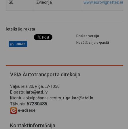
SE
Zviedrija
www.eurovignettes.eu
Ieteikt šo rakstu
Drukas versija
Nosūtīt ziņu e-pastā
VSIA Autotransporta direkcija
Vaļņu iela 30, Rīga, LV-1050
E-pasts:
info@atd.lv
Klientu apkalpošanas centrs:
riga.kac@atd.lv
67280485
Tālrunis:
e-adrese
Kontaktinformācija