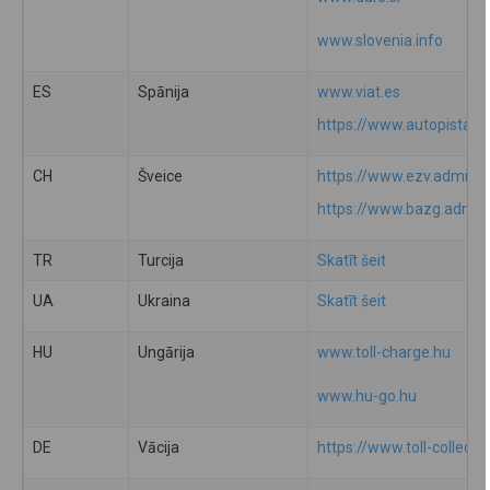
www.slovenia.info
ES
Spānija
www.viat.es
https://www.autopistas.
CH
Šveice
https://www.ezv.admin.c
https://www.bazg.admin
TR
Turcija
Skatīt šeit
UA
Ukraina
Skatīt šeit
HU
Ungārija
www.toll-charge.hu
www.hu-go.hu
DE
Vācija
https://www.toll-collect