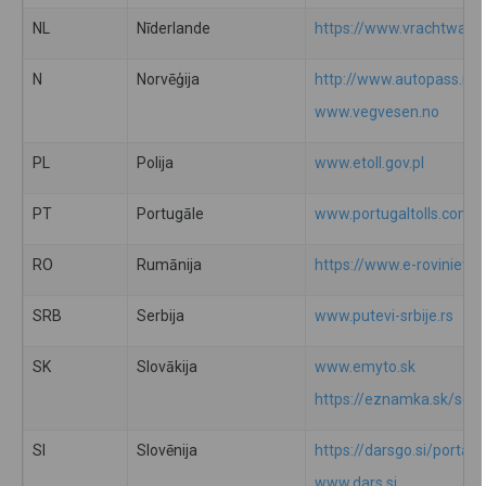
NL
Nīderlande
https://www.vrachtwagen
N
Norvēģija
http://www.autopass.no
www.vegvesen.no
PL
Polija
www.etoll.gov.pl
PT
Portugāle
www.portugaltolls.com
RO
Rumānija
https://www.e-rovinieta.
SRB
Serbija
www.putevi-srbije.rs
SK
Slovākija
www.emyto.sk
https://eznamka.sk/self
SI
Slovēnija
https://darsgo.si/portal/
www.dars.si