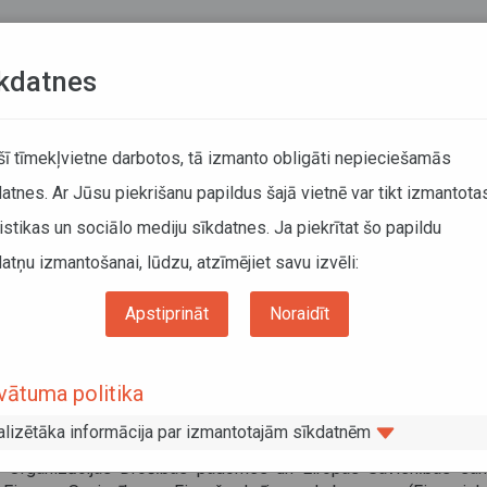
Teksta versija
L
kdatnes
KUSTĪBAS SARAKSTI
 šī tīmekļvietne darbotos, tā izmanto obligāti nepieciešamās
atnes. Ar Jūsu piekrišanu papildus šajā vietnē var tikt izmantota
DĀTĀJIEM
SABIEDRISKAIS TRANSPORTS
PAR MUM
istikas un sociālo mediju sīkdatnes. Ja piekrītat šo papildu
atņu izmantošanai, lūdzu, atzīmējiet savu izvēli:
Informācija pārvadātājiem
Informācija par valstīm
mācija par situāciju Irānā
Apstiprināt
Noraidīt
ormācija par situāciju Irānā
vātuma politika
vāris 2023
alizētāka informācija par izmantotajām sīkdatnēm
m uzmanību, ka pret Irānu ir noteiktas Latvijai saistošas Apv
u Organizācijas Drošības padomes un Eiropas Savienības sank