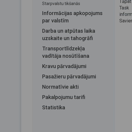
Tāpat
Starpvalstu tikšanās
Task 
Informācijas apkopojums
infor
par valstīm
Savien
Darba un atpūtas laika
uzskaite un tahogrāfi
Transportlīdzekļa
vadītāja nosūtīšana
Kravu pārvadājumi
Pasažieru pārvadājumi
Normatīvie akti
Pakalpojumu tarifi
Statistika