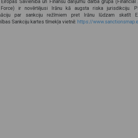
 Eiropas Savienība un Finanšu darījumu darba grupa (Financial 
Force) ir novērtējusi Irānu kā augsta riska jurisdikciju. P
māciju par sankciju režīmiem pret Irānu lūdzam skatīt E
ības Sankciju kartes tīmekļa vietnē:
https://www.sanctionsmap.