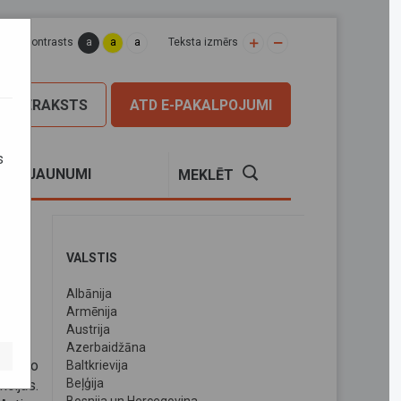
a
a
a
apas kontrasts
Teksta izmērs
PIERAKSTS
ATD E-PAKALPOJUMI
s
S
JAUNUMI
MEKLĒT
VALSTIS
Albānija
Armēnija
Austrija
Azerbaidžāna
ienoto
Baltkrievija
Beļģija
cijas.