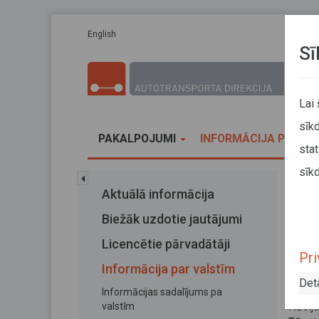
Pārlekt uz galveno saturu
English
Sī
Lai
sīkd
PAKALPOJUMI
INFORMĀCIJA PĀRVA
stat
sīkd
Sākums
Aktuālā informācija
Infor
Biežāk uzdotie jautājumi
Inf
Licencētie pārvadātāji
Pri
Informācija par valstīm
20. jan
Det
Vērša
Informācijas sadalījums pa
Nācij
valstīm