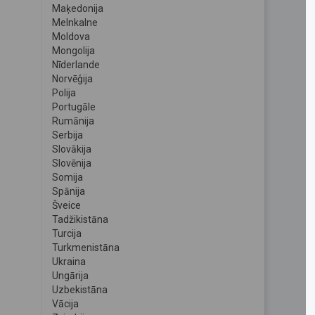
Maķedonija
Melnkalne
Moldova
Mongolija
Nīderlande
Norvēģija
Polija
Portugāle
Rumānija
Serbija
Slovākija
Slovēnija
Somija
Spānija
Šveice
Tadžikistāna
Turcija
Turkmenistāna
Ukraina
Ungārija
Uzbekistāna
Vācija