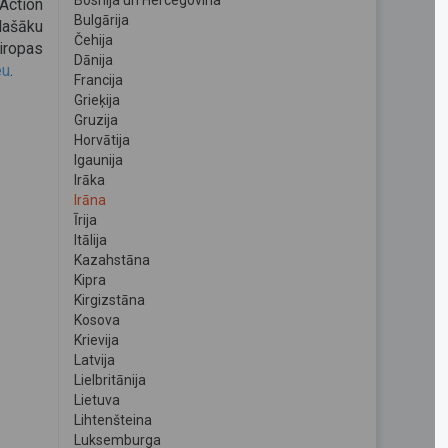
Bosnija un Hercegovina
Action
Bulgārija
lašāku
Čehija
iropas
Dānija
eu
.
Francija
Grieķija
Gruzija
Horvātija
Igaunija
Irāka
Irāna
Īrija
Itālija
Kazahstāna
Kipra
Kirgizstāna
Kosova
Krievija
Latvija
Lielbritānija
Lietuva
Lihtenšteina
Luksemburga