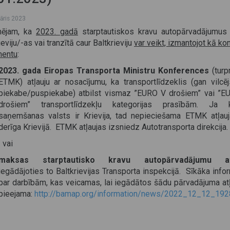
vāris 2023
mējam, ka
2023. gadā
starptautiskos kravu autopārvadājumus
ieviju/-as vai tranzītā caur Baltkrieviju
var veikt, izmantojot kā ko
entu
:
2023. gada Eiropas Transporta Ministru Konferences
(tur
ETMK) atļauju ar nosacījumu, ka transportlīdzeklis (gan vilcēj
piekabe/puspiekabe) atbilst vismaz ”EURO V drošiem” vai ”E
drošiem” transportlīdzekļu kategorijas prasībām. Ja 
saņemšanas valsts ir Krievija, tad nepieciešama ETMK atļauj
derīga Krievijā. ETMK atļaujas izsniedz Autotransporta direkcija.
vai
maksas starptautisko kravu autopārvadājumu at
iegādājoties to Baltkrievijas Transporta inspekcijā. Sīkāka info
par darbībām, kas veicamas, lai iegādātos šādu pārvadājuma atļ
pieejama:
http://bamap.org/information/news/2022_12_12_19