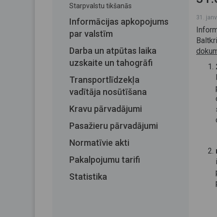
Starpvalstu tikšanās
31. jan
Informācijas apkopojums
Infor
par valstīm
Baltkr
Darba un atpūtas laika
dokum
uzskaite un tahogrāfi
Transportlīdzekļa
vadītāja nosūtīšana
Kravu pārvadājumi
Pasažieru pārvadājumi
Normatīvie akti
Pakalpojumu tarifi
Statistika