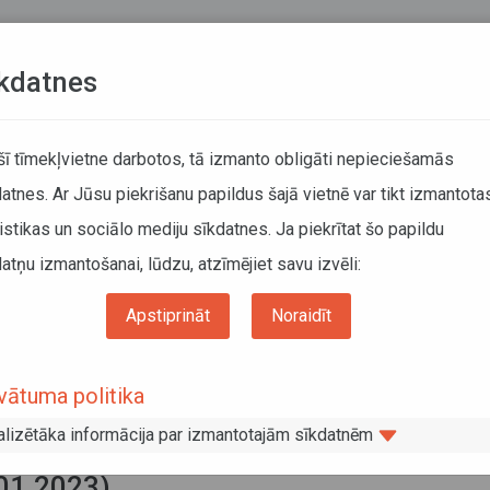
Teksta versija
L
kdatnes
KUSTĪBAS SARAKSTI
 šī tīmekļvietne darbotos, tā izmanto obligāti nepieciešamās
atnes. Ar Jūsu piekrišanu papildus šajā vietnē var tikt izmantota
DĀTĀJIEM
SABIEDRISKAIS TRANSPORTS
PAR MUM
istikas un sociālo mediju sīkdatnes. Ja piekrītat šo papildu
atņu izmantošanai, lūdzu, atzīmējiet savu izvēli:
Informācija pārvadātājiem
Informācija par valstīm
rmācija par atļauju veidiem starptautiskajiem kravu autopārvadājumiem uz Baltkrie
Apstiprināt
Noraidīt
adā (papildināts 31.01.2023)
ormācija par atļauju veidiem
vātuma politika
rptautiskajiem kravu autopārvadājum
alizētāka informācija par izmantotajām sīkdatnēm
Baltkrieviju 2023. gadā (papildināts
01.2023)