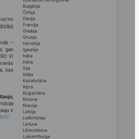
Bosnija un Hercegovina
Bulgārija
Čehija
 uz/no
Dānija
Francija
ntroles
Grieķija
Gruzija
pmāk –
Horvātija
s, gan
Igaunija
URO VI
Irāka
Irāna
kravas
Īrija
a, kas
Itālija
Kazahstāna
Kipra
Kirgizstāna
ļauju
,
Kosova
rmācija
Krievija
auju ir
Latvija
2825/
Lielbritānija
Lietuva
Lihtenšteina
Luksemburga