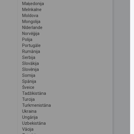
Maķedonija
Melnkalne
Moldova
Mongolija
Nīderlande
Norvēģija
Polija
Portugāle
Rumānija
Serbija
Slovākija
Slovēnija
Somija
Spānija
Šveice
Tadžikistāna
Turcija
Turkmenistāna
Ukraina
Ungārija
Uzbekistāna
Vācija