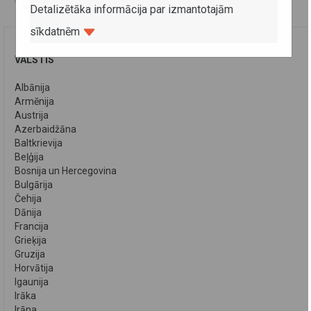
Detalizētāka informācija par izmantotajām
sīkdatnēm
VALSTIS
Albānija
Armēnija
Austrija
Azerbaidžāna
Baltkrievija
Beļģija
Bosnija un Hercegovina
Bulgārija
Čehija
Dānija
Francija
Grieķija
Gruzija
Horvātija
Igaunija
Irāka
Irāna