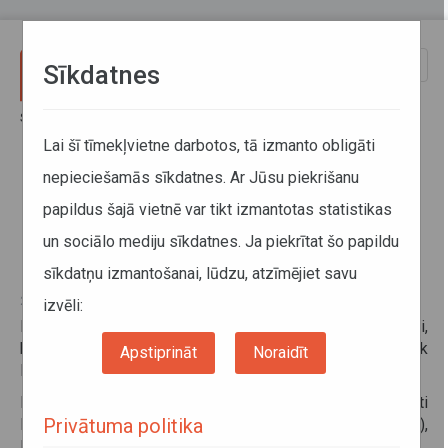
Pārlekt uz galveno saturu
Toggle
Sīkdatnes
naviga
Sākums
Informācija pārvadātājiem
Informācija par valstīm
Darbu atsāk Polijas robežšķērsošanas punktus ar Baltkrieviju
Lai šī tīmekļvietne darbotos, tā izmanto obligāti
nepieciešamās sīkdatnes. Ar Jūsu piekrišanu
Darbu atsāk Polijas
papildus šajā vietnē var tikt izmantotas statistikas
robežšķērsošanas punktus ar
un sociālo mediju sīkdatnes. Ja piekrītat šo papildu
Baltkrieviju
sīkdatņu izmantošanai, lūdzu, atzīmējiet savu
26. septembris 2025
izvēli:
Polijas Iekšlietu un administrācijas ministrija ir paziņojusi,
ka no 2025. gada 25. septembra plkst. 00:00 darbību atsāk
Apstiprināt
Noraidīt
Kukuryki–Kozloviču robežšķērsošanas punkts.
Robežu atļauts šķērsot transportlīdzekļiem, kas reģistrēti
Privātuma politika
ES valstīs, Eiropas Brīvās tirdzniecības asociācijā (EFTA),
Eiropas Ekonomikas zonas līguma dalībvalstīs vai Šveicē.