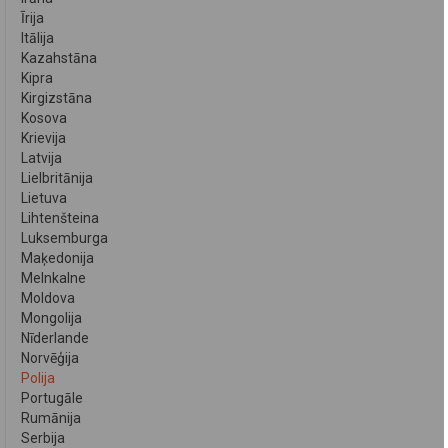
Īrija
Itālija
Kazahstāna
Kipra
Kirgizstāna
Kosova
Krievija
Latvija
Lielbritānija
Lietuva
Lihtenšteina
Luksemburga
Maķedonija
Melnkalne
Moldova
Mongolija
Nīderlande
Norvēģija
Polija
Portugāle
Rumānija
Serbija