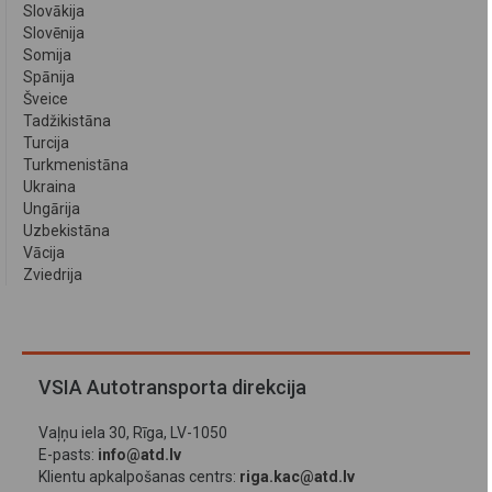
Slovākija
Slovēnija
Somija
Spānija
Šveice
Tadžikistāna
Turcija
Turkmenistāna
Ukraina
Ungārija
Uzbekistāna
Vācija
Zviedrija
VSIA Autotransporta direkcija
Vaļņu iela 30, Rīga, LV-1050
E-pasts:
info@atd.lv
Klientu apkalpošanas centrs:
riga.kac@atd.lv