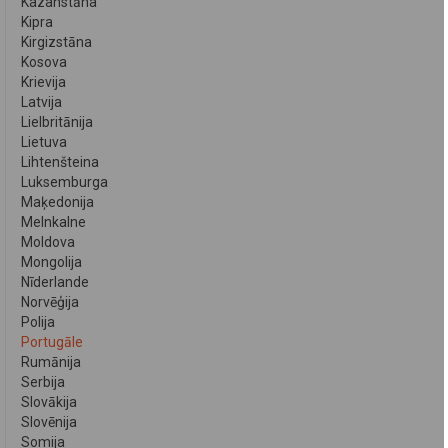
Kazahstāna
Kipra
Kirgizstāna
Kosova
Krievija
Latvija
Lielbritānija
Lietuva
Lihtenšteina
Luksemburga
Maķedonija
Melnkalne
Moldova
Mongolija
Nīderlande
Norvēģija
Polija
Portugāle
Rumānija
Serbija
Slovākija
Slovēnija
Somija