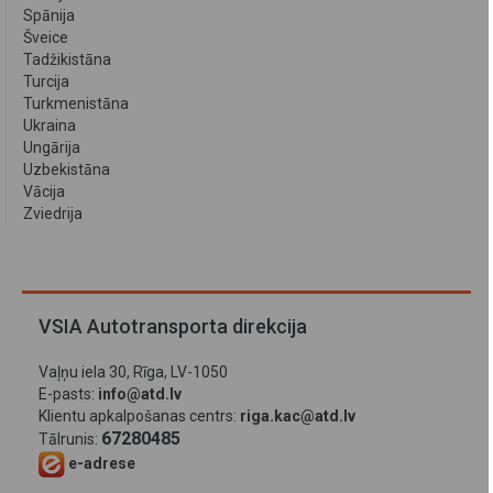
Spānija
Šveice
Tadžikistāna
Turcija
Turkmenistāna
Ukraina
Ungārija
Uzbekistāna
Vācija
Zviedrija
VSIA Autotransporta direkcija
Vaļņu iela 30, Rīga, LV-1050
E-pasts:
info@atd.lv
Klientu apkalpošanas centrs:
riga.kac@atd.lv
67280485
Tālrunis:
e-adrese