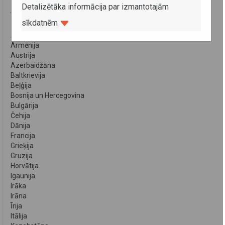
Detalizētāka informācija par izmantotajām
VALSTIS
sīkdatnēm
Albānija
Armēnija
Austrija
Azerbaidžāna
Baltkrievija
Beļģija
Bosnija un Hercegovina
Bulgārija
Čehija
Dānija
Francija
Grieķija
Gruzija
Horvātija
Igaunija
Irāka
Irāna
Īrija
Itālija