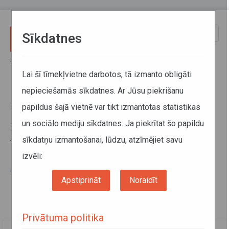
Pārlekt uz galveno saturu
Toggle
Sīkdatnes
naviga
Sākums
Informācija pārvadātājiem
Informācija par valstīm
Ceļu lietošanas maksa
Lai šī tīmekļvietne darbotos, tā izmanto obligāti
nepieciešamās sīkdatnes. Ar Jūsu piekrišanu
Ceļu lietošanas maksa
papildus šajā vietnē var tikt izmantotas statistikas
un sociālo mediju sīkdatnes. Ja piekrītat šo papildu
29. janvāris 2015
Ar ceļu lietošanas maksu var iepazīties
šeit
.
sīkdatņu izmantošanai, lūdzu, atzīmējiet savu
izvēli:
Ceļu lietošanas maksa ārvalstīs
Apstiprināt
Noraidīt
Privātuma politika