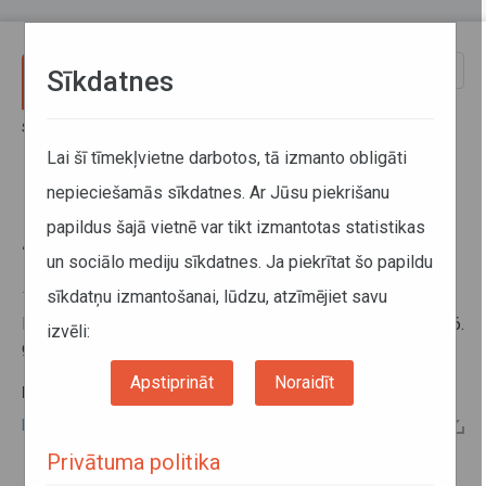
Pārlekt uz galveno saturu
Toggle
Sīkdatnes
naviga
Sākums
Informācija pārvadātājiem
Informācija par valstīm
Braukšanas ierobežojumi Polijā 2026. gadā
Lai šī tīmekļvietne darbotos, tā izmanto obligāti
nepieciešamās sīkdatnes. Ar Jūsu piekrišanu
Braukšanas ierobežojumi Polijā
papildus šajā vietnē var tikt izmantotas statistikas
2026. gadā
un sociālo mediju sīkdatnes. Ja piekrītat šo papildu
sīkdatņu izmantošanai, lūdzu, atzīmējiet savu
17. decembris 2025
Informāciju par braukšanas ierobežojumiem Polijā 2026.
izvēli:
gadā skatīt zemāk pie papildu informācijas.
Apstiprināt
Noraidīt
PAPILDU INFORMĀCIJA:
Braukšanas ierobežojumi Polijā 2026. gadā
Privātuma politika