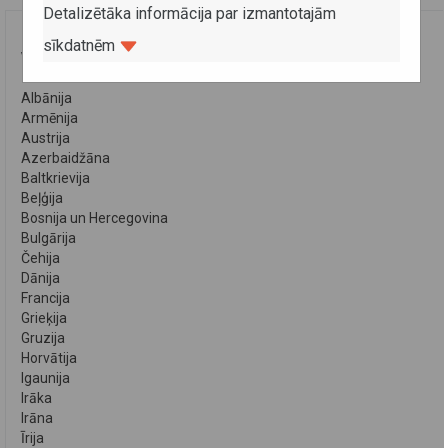
Detalizētāka informācija par izmantotajām
sīkdatnēm
VALSTIS
Albānija
Armēnija
Austrija
Azerbaidžāna
Baltkrievija
Beļģija
Bosnija un Hercegovina
Bulgārija
Čehija
Dānija
Francija
Grieķija
Gruzija
Horvātija
Igaunija
Irāka
Irāna
Īrija