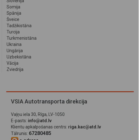
Slovēnija
Somija
Spānija
Šveice
Tadžikistāna
Turcija
Turkmenistāna
Ukraina
Ungārija
Uzbekistāna
Vācija
Zviedrija
VSIA Autotransporta direkcija
Vaļņu iela 30, Rīga, LV-1050
E-pasts:
info@atd.lv
Klientu apkalpošanas centrs:
riga.kac@atd.lv
67280485
Tālrunis: