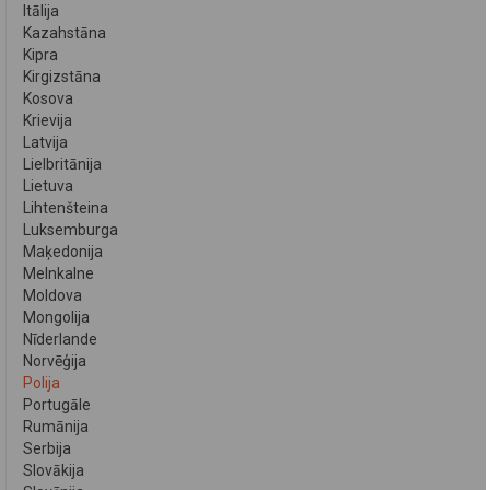
Itālija
Kazahstāna
Kipra
Kirgizstāna
Kosova
Krievija
Latvija
Lielbritānija
Lietuva
Lihtenšteina
Luksemburga
Maķedonija
Melnkalne
Moldova
Mongolija
Nīderlande
Norvēģija
Polija
Portugāle
Rumānija
Serbija
Slovākija