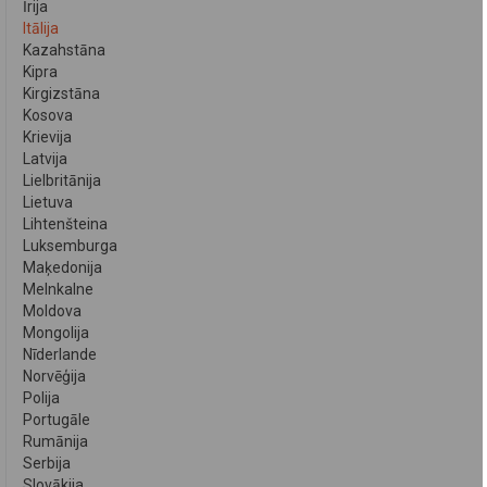
Īrija
Itālija
Kazahstāna
Kipra
Kirgizstāna
Kosova
Krievija
Latvija
Lielbritānija
Lietuva
Lihtenšteina
Luksemburga
Maķedonija
Melnkalne
Moldova
Mongolija
Nīderlande
Norvēģija
Polija
Portugāle
Rumānija
Serbija
Slovākija