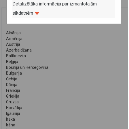
Detalizētāka informācija par izmantotajām
sīkdatnēm
VALSTIS
Albānija
Armēnija
Austrija
Azerbaidžāna
Baltkrievija
Beļģija
Bosnija un Hercegovina
Bulgārija
Čehija
Dānija
Francija
Grieķija
Gruzija
Horvātija
Igaunija
Irāka
Irāna