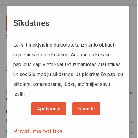
Pārlekt uz galveno saturu
Toggle
Sīkdatnes
naviga
Sākums
Informācija pārvadātājiem
Informācija par valstīm
Braukšanas ierobežojumi Itālijā 2024. gadā
Lai šī tīmekļvietne darbotos, tā izmanto obligāti
nepieciešamās sīkdatnes. Ar Jūsu piekrišanu
Braukšanas ierobežojumi Itālijā
papildus šajā vietnē var tikt izmantotas statistikas
2024. gadā
un sociālo mediju sīkdatnes. Ja piekrītat šo papildu
sīkdatņu izmantošanai, lūdzu, atzīmējiet savu
18. janvāris 2024
Informāciju par braukšanas ierobežojumiem Itālijā 2024.
izvēli:
gadā skatīt zemāk pie
papildu informācijas
.
Apstiprināt
Noraidīt
PAPILDU INFORMĀCIJA:
Pilns braukšanas ierobežojumu saraksts angļu valodā
Privātuma politika
Braukšanas ierobežojumiem Itālijā 2024.gadā