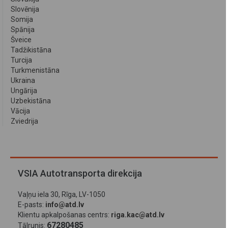
Slovēnija
Somija
Spānija
Šveice
Tadžikistāna
Turcija
Turkmenistāna
Ukraina
Ungārija
Uzbekistāna
Vācija
Zviedrija
VSIA Autotransporta direkcija
Vaļņu iela 30, Rīga, LV-1050
E-pasts:
info@atd.lv
Klientu apkalpošanas centrs:
riga.kac@atd.lv
67280485
Tālrunis: