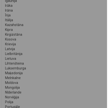
Igaunija
Irāka
Irāna
Īrija
Itālija
Kazahstāna
Kipra
Kirgizstāna
Kosova
Krievija
Latvija
Lielbritānija
Lietuva
Lihtenšteina
Luksemburga
Maķedonija
Melnkalne
Moldova
Mongolija
Nīderlande
Norvēģija
Polija
Portugāle