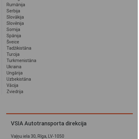
Rumānija
Serbija
Slovākija
Slovēnija
Somija
Spānija
Šveice
Tadžikistāna
Turcija
Turkmenistāna
Ukraina
Ungārija
Uzbekistāna
Vācija
Zviedrija
VSIA Autotransporta direkcija
Vaļņu iela 30, Rīga, LV-1050