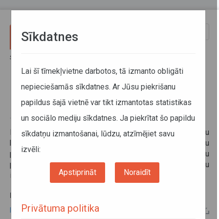
Pārlekt uz galveno saturu
Toggle
Sīkdatnes
naviga
Sākums
Informācija pārvadātājiem
Informācija par valstīm
Braukšanas ierobežojumi Beļģijā
Lai šī tīmekļvietne darbotos, tā izmanto obligāti
nepieciešamās sīkdatnes. Ar Jūsu piekrišanu
Braukšanas ierobežojumi Beļģijā
papildus šajā vietnē var tikt izmantotas statistikas
un sociālo mediju sīkdatnes. Ja piekrītat šo papildu
18. decembris 2024
Beļģijā nav spēkā esošu braukšanas ierobežojumu
sīkdatņu izmantošanai, lūdzu, atzīmējiet savu
brīvdienās un valsts noteiktās svētku dienās. Informāciju
izvēli:
par bīstamo kravu, lielgabarīta un smagsvara kravu
pārvadājumu ierobežojumiem skatīt zemāk pie papildu
Apstiprināt
Noraidīt
informācijas.
PAPILDU INFORMĀCIJA:
Privātuma politika
Braukšanas ierobežojumi Beļģijā