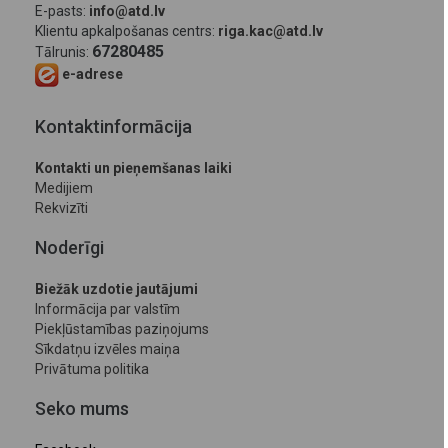
E-pasts:
info@atd.lv
Klientu apkalpošanas centrs:
riga.kac@atd.lv
67280485
Tālrunis:
e-adrese
Kontaktinformācija
Kontakti un pieņemšanas laiki
Medijiem
Rekvizīti
Noderīgi
Biežāk uzdotie jautājumi
Informācija par valstīm
Piekļūstamības paziņojums
Sīkdatņu izvēles maiņa
Privātuma politika
Seko mums