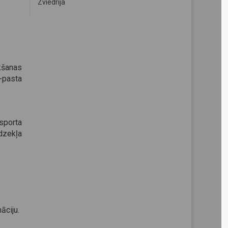
Zviedrija
ukšanas
-pasta
nsporta
dzekļa
āciju.