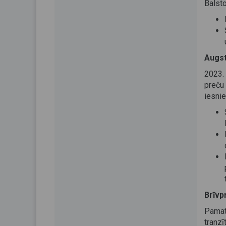
Balst
Augst
2023. 
preču
iesnie
Brīvp
Pamato
tranzī