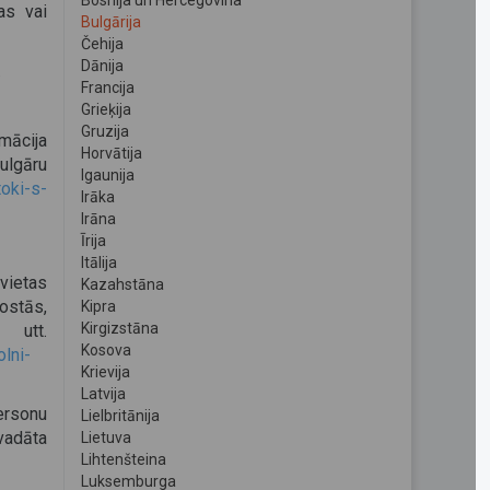
Bosnija un Hercegovina
as vai
Bulgārija
Čehija
Dānija
.
Francija
Grieķija
Gruzija
mācija
Horvātija
ulgāru
Igaunija
toki-s-
Irāka
Irāna
Īrija
Itālija
vietas
Kazahstāna
ostās,
Kipra
Kirgizstāna
utt.
Kosova
olni-
Krievija
Latvija
ersonu
Lielbritānija
vadāta
Lietuva
Lihtenšteina
Luksemburga