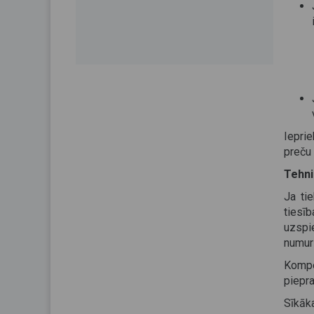
Iepri
preču
Tehni
Ja ti
tiesī
uzspie
numur
Kompe
piepra
Sīkāk