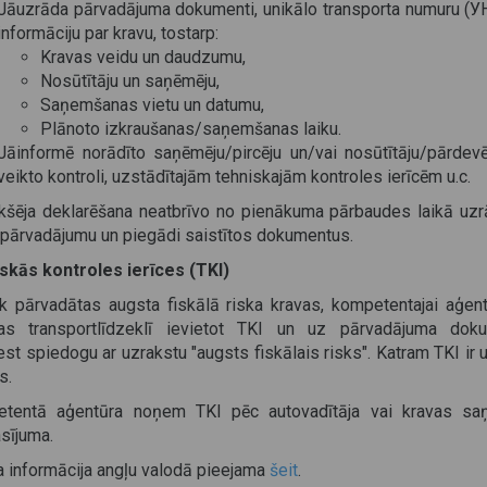
Jāuzrāda pārvadājuma dokumenti, unikālo transporta numuru (У
informāciju par kravu, tostarp:
Kravas veidu un daudzumu,
Nosūtītāju un saņēmēju,
Saņemšanas vietu un datumu,
Plānoto izkraušanas/saņemšanas laiku.
Jāinformē norādīto saņēmēju/pircēju un/vai nosūtītāju/pārdevē
veikto kontroli, uzstādītajām tehniskajām kontroles ierīcēm u.c.
ekšēja deklarēšana neatbrīvo no pienākuma pārbaudes laikā uzrā
 pārvadājumu un piegādi saistītos dokumentus.
skās kontroles ierīces (TKI)
ek pārvadātas augsta fiskālā riska kravas, kompetentajai aģentū
bas transportlīdzeklī ievietot TKI un uz pārvadājuma dok
st spiedogu ar uzrakstu "augsts fiskālais risks". Katram TKI ir 
s.
tentā aģentūra noņem TKI pēc autovadītāja vai kravas sa
sījuma.
a informācija angļu valodā pieejama
šeit
.