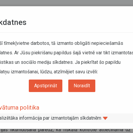
Teksta versija
L
kdatnes
KUSTĪBAS SARAKSTI
 šī tīmekļvietne darbotos, tā izmanto obligāti nepieciešamās
atnes. Ar Jūsu piekrišanu papildus šajā vietnē var tikt izmantota
DĀTĀJIEM
SABIEDRISKAIS TRANSPORTS
PAR MUM
istikas un sociālo mediju sīkdatnes. Ja piekrītat šo papildu
atņu izmantošanai, lūdzu, atzīmējiet savu izvēli:
Informācija pārvadātājiem
Informācija par valstīm
ta fiskālā riska preču pārvadājumi Bulgārijā
Apstiprināt
Noraidīt
sta fiskālā riska preču pārvadājumi
vātuma politika
gārijā
alizētāka informācija par izmantotajām sīkdatnēm
usts 2025
rijas likumdošana paredz, ka fiskālā kontrole attiecināma uz