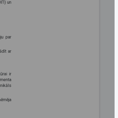
НП) un
ju par
dīt ar
rai ir
umenta
unikāls
ņēmēja