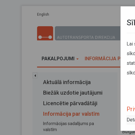
Pārlekt uz galveno saturu
English
Sī
Lai
sīkd
PAKALPOJUMI
INFORMĀCIJA PĀRVA
stat
sīkd
Sākums
Aktuālā informācija
Augs
Biežāk uzdotie jautājumi
Aug
Licencētie pārvadātāji
Pri
Bul
Informācija par valstīm
Det
Informācijas sadalījums pa
25. aug
valstīm
Bulgā