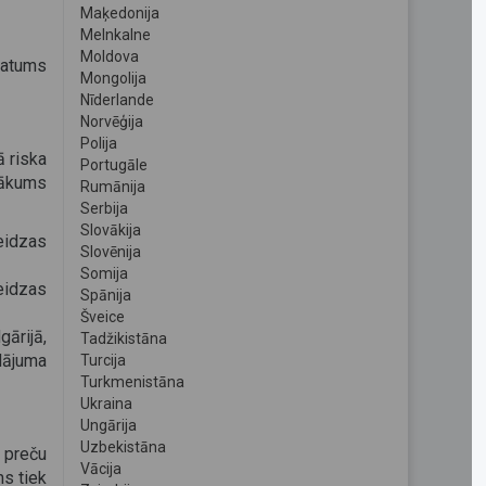
Maķedonija
Melnkalne
Moldova
datums
Mongolija
Nīderlande
Norvēģija
Polija
ā riska
Portugāle
nākums
Rumānija
Serbija
Slovākija
eidzas
Slovēnija
Somija
eidzas
Spānija
Šveice
gārijā,
Tadžikistāna
ājuma
Turcija
Turkmenistāna
Ukraina
Ungārija
Uzbekistāna
a preču
Vācija
ms tiek