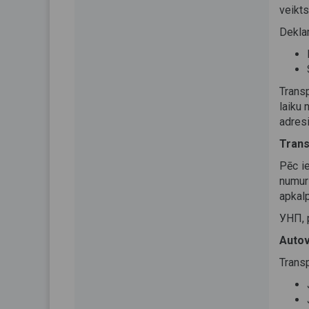
veikts
Deklar
Transp
laiku 
adres
Trans
Pēc ie
numur
apkalp
УНП, p
Autov
Transp