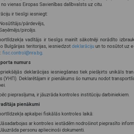
 no vienas Eiropas Savienības dalībvalsts uz citu.
āciju ir tiesīgi iesniegt:
Nosūtītājs/pārdevējs,
Saņēmējs/pircējs.
ortlīdzekļa vadītājs ir tiesīgs mainīt sākotnēji norādīto izbra
no Bulgārijas teritorijas, iesniedzot
deklarāciju
un to nosūtot uz e
i:
fisc.control@nra.bg
.
porta numurs
priekšējās deklarācijas iesniegšanas tiek piešķirts unikāls tra
s (УНП). Deklarētājam ir pienākums šo numuru nodot transportlī
ei.
ēc pieprasījuma, ir jāuzrāda kontroles institūciju darbiniekiem.
adītāja pienākumi
ortlīdzekļa apkalpei fiskālās kontroles laikā:
Jāsadarbojas ar kontroles iestādēm nodrošinot pieprasīto inform
Jāuzrāda personu apliecinoši dokumenti.