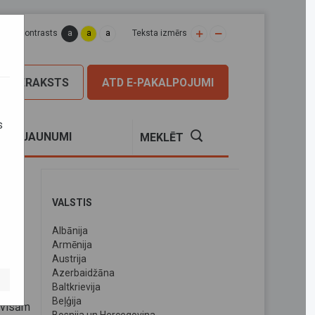
a
a
a
apas kontrasts
Teksta izmērs
PIERAKSTS
ATD E-PAKALPOJUMI
s
S
JAUNUMI
MEKLĒT
VALSTIS
Albānija
Armēnija
Austrija
Azerbaidžāna
Baltkrievija
Beļģija
 visām