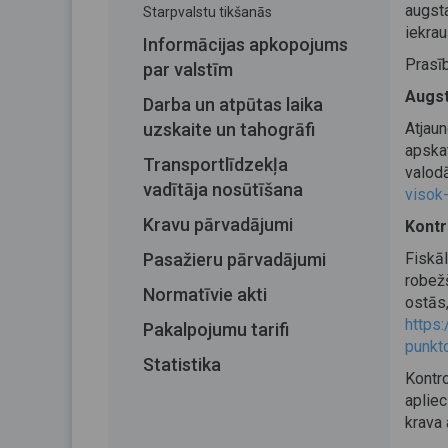
augst
Starpvalstu tikšanās
iekrau
Informācijas apkopojums
Prasīb
par valstīm
Augst
Darba un atpūtas laika
uzskaite un tahogrāfi
Atjau
apska
Transportlīdzekļa
val
vadītāja nosūtīšana
visok-
Kravu pārvadājumi
Kontr
Pasažieru pārvadājumi
Fiskā
robež
Normatīvie akti
ost
https:
Pakalpojumu tarifi
punkto
Statistika
Kontr
aplie
krava 