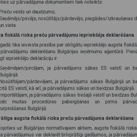
oties uz pārvadājuma dokumentiem tiek noteikts:
Preču veids un daudzums;
Saņēmējs/pircējs, nosūtītājs/pārdevējs, piegādes/izkraušanas 
un vieta.
a fiskālā riska preču pārvadājumu iepriekšēja deklarēšana
gadā tika ieviesta prasība par obligātu iepriekšējo augsta fiskāl
 pārvadājumu deklarēšanu Bulgārijas ieņēmumu aģentūrā. Pie
gt iepriekšējo deklarāciju ir:
Saņēmējam/pircējam, ja pārvadājums sākas ES valstī un b
Bulgārijā.
Nosūtītājam/pārdevējam, ja pārvadājums sākas Bulgārijā un b
citā ES valstī, kā arī, ja pārvadājums sākas un beidzas Bulgārijā.
Importētājam, ja pārvadājums sākas trešajā valstī un beidzas Bul
pēc muitas procedūras pabeigšanas un pirms pārvad
turpināšanas Bulgārijā.
rātīga augsta fiskālā riska preču pārvadājuma deklarēšana
joties uz Bulgārijas normatīvajiem aktiem, augsta fiskālā risk
ta pārvadājumus var deklarēt brīvprātīgi gadījumos, ja pārvadāju