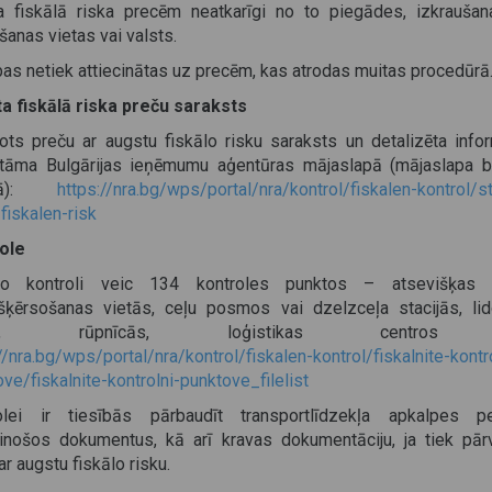
a fiskālā riska precēm neatkarīgi no to piegādes, izkraušan
šanas vietas vai valsts.
as netiek attiecinātas uz precēm, kas atrodas muitas procedūrā
a fiskālā riska preču saraksts
nots preču ar augstu fiskālo risku saraksts un detalizēta infor
tāma Bulgārijas ieņēmumu aģentūras mājaslapā (mājaslapa b
odā):
https://nra.bg/wps/portal/nra/kontrol/fiskalen-kontrol/s
fiskalen-risk
ole
lo kontroli veic 134 kontroles punktos – atsevišķas 
šķērsošanas vietās, ceļu posmos vai dzelzceļa stacijās, lid
ās, rūpnīcās, loģistikas centros 
//nra.bg/wps/portal/nra/kontrol/fiskalen-kontrol/fiskalnite-kontr
ve/fiskalnite-kontrolni-punktove_filelist
olei ir tiesībās pārbaudīt transportlīdzekļa apkalpes p
cinošos dokumentus, kā arī kravas dokumentāciju, ja tiek pār
ar augstu fiskālo risku.