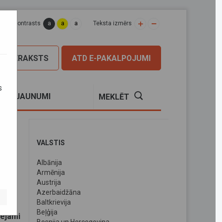
a
a
a
apas kontrasts
Teksta izmērs
PIERAKSTS
ATD E-PAKALPOJUMI
s
S
JAUNUMI
MEKLĒT
VALSTIS
Albānija
Armēnija
Austrija
Azerbaidžāna
Baltkrievija
Beļģija
eejami