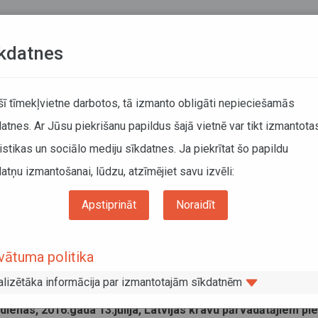
Teksta versija
L
kdatnes
KUSTĪBAS SARAKSTI
 šī tīmekļvietne darbotos, tā izmanto obligāti nepieciešamās
atnes. Ar Jūsu piekrišanu papildus šajā vietnē var tikt izmantota
DĀTĀJIEM
SABIEDRISKAIS TRANSPORTS
PAR MUM
istikas un sociālo mediju sīkdatnes. Ja piekrītat šo papildu
atņu izmantošanai, lūdzu, atzīmējiet savu izvēli:
Informācija pārvadātājiem
Informācija par valstīm
ijas pārvadātājiem pieejami 300 Mongolijas universālo atļauju
Apstiprināt
Noraidīt
vijas pārvadātājiem pieejami 300
vātuma politika
golijas universālo atļauju
alizētāka informācija par izmantotajām sīkdatnēm
js 2016
dienas, 2016.gada 13.jūlija, Latvijas kravu pārvadātājiem pi