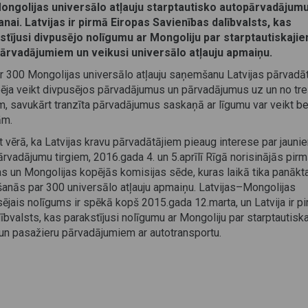
ongolijas universālo atļauju starptautisko autopārvadājum
anai. Latvijas ir pirmā Eiropas Savienības dalībvalsts, kas
stījusi divpusējo nolīgumu ar Mongoliju par starptautiskaji
ārvadājumiem un veikusi universālo atļauju apmaiņu.
ar 300 Mongolijas universālo atļauju saņemšanu Latvijas pārvadā
spēja veikt divpusējos pārvadājumus un pārvadājumus uz un no tr
m, savukārt tranzīta pārvadājumus saskaņā ar līgumu var veikt b
ām.
vērā, ka Latvijas kravu pārvadātājiem pieaug interese par jauni
rvadājumu tirgiem, 2016.gada 4. un 5.aprīlī Rīgā norisinājās pir
as un Mongolijas kopējās komisijas sēde, kuras laikā tika panākt
anās par 300 universālo atļauju apmaiņu. Latvijas–Mongolijas
ējais nolīgums ir spēkā kopš 2015.gada 12.marta, un Latvija ir p
ībvalsts, kas parakstījusi nolīgumu ar Mongoliju par starptautisk
un pasažieru pārvadājumiem ar autotransportu.