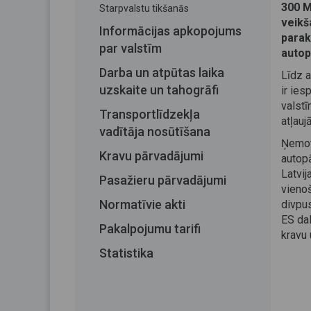
300 M
Starpvalstu tikšanās
veikš
Informācijas apkopojums
parak
par valstīm
autop
Darba un atpūtas laika
Līdz 
uzskaite un tahogrāfi
ir ie
valstī
Transportlīdzekļa
atļauj
vadītāja nosūtīšana
Ņemot 
Kravu pārvadājumi
autopā
Latvij
Pasažieru pārvadājumi
vienoš
Normatīvie akti
divpus
ES dal
Pakalpojumu tarifi
kravu 
Statistika