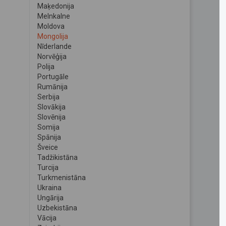
Maķedonija
Melnkalne
Moldova
Mongolija
Nīderlande
Norvēģija
Polija
Portugāle
Rumānija
Serbija
Slovākija
Slovēnija
Somija
Spānija
Šveice
Tadžikistāna
Turcija
Turkmenistāna
Ukraina
Ungārija
Uzbekistāna
Vācija