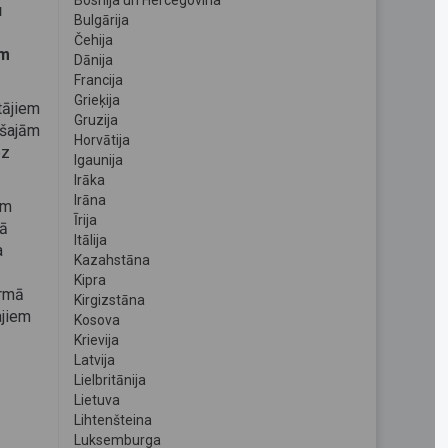
Bosnija un Hercegovina
u
Bulgārija
Čehija
em
Dānija
Francija
Grieķija
tājiem
Gruzija
ešajām
Horvātija
ez
Igaunija
Irāka
Irāna
em
Īrija
mā
Itālija
a
Kazahstāna
Kipra
irmā
Kirgizstāna
ajiem
Kosova
Krievija
Latvija
Lielbritānija
Lietuva
Lihtenšteina
Luksemburga