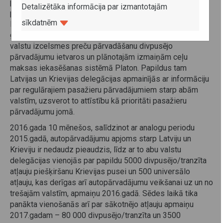
panākta vienošanās arī par sākotnējo atļauju apmaiņu
Detalizētāka informācija par izmantotajām
pārvadājumu veikšanai uz Krieviju 2017.gadā. Tāpat
sīkdatnēm
Krievijas delegācija informēja par 2017.gada sākumā
gaidāmajiem grozījumiem likumdošanā saistībā ar trešo
valstu izcelsmes preču pārvadāšanu divpusējo
pārvadājumu ietvaros un plānotajām izmaiņām ceļu
maksas iekasēšanas sistēmā Platon. Papildus tam
Latvijas un Krievijas delegācijas apmainījās ar informāciju
par regulārajiem pasažieru pārvadājumiem starp abām
valstīm, uzsverot to attīstību kā prioritāti pasažieru
pārvadājumu jomā.
2016.gada 10 mēnešos, salīdzinot ar analogu periodu
2015.gadā, autopārvadājumu apjoms starp Latviju un
Krieviju ir nedaudz pieaudzis, līdz ar to abu valstu
delegācijas vienojās par papildu 5000 divpusējo/tranzīta
atļauju piešķiršanu Krievijas pusei un 500 universālo
atļauju, kas derīgas arī autopārvadājumu veikšanai uz un no
trešajām valstīm, apmaiņu 2016.gadā. Sēdes laikā tika
panākta vienošanās arī par sākotnējo atļauju apmaiņu
2017.gadam – 80 000 divpusējo/tranzīta un 3500