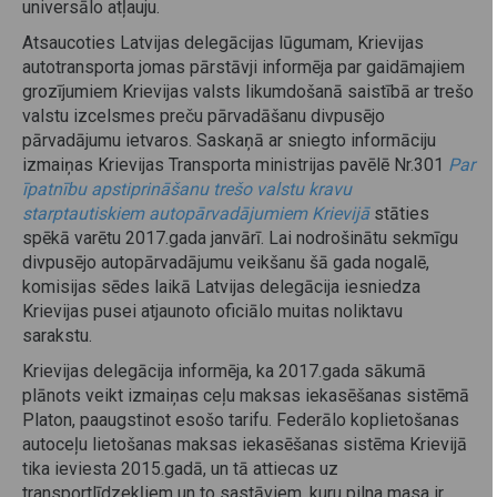
universālo atļauju.
Atsaucoties Latvijas delegācijas lūgumam, Krievijas
autotransporta jomas pārstāvji informēja par gaidāmajiem
grozījumiem Krievijas valsts likumdošanā saistībā ar trešo
valstu izcelsmes preču pārvadāšanu divpusējo
pārvadājumu ietvaros. Saskaņā ar sniegto informāciju
izmaiņas Krievijas Transporta ministrijas pavēlē Nr.301
Par
īpatnību apstiprināšanu trešo valstu kravu
starptautiskiem autopārvadājumiem Krievijā
stāties
spēkā varētu 2017.gada janvārī. Lai nodrošinātu sekmīgu
divpusējo autopārvadājumu veikšanu šā gada nogalē,
komisijas sēdes laikā Latvijas delegācija iesniedza
Krievijas pusei atjaunoto oficiālo muitas noliktavu
sarakstu.
Krievijas delegācija informēja, ka 2017.gada sākumā
plānots veikt izmaiņas ceļu maksas iekasēšanas sistēmā
Platon, paaugstinot esošo tarifu. Federālo koplietošanas
autoceļu lietošanas maksas iekasēšanas sistēma Krievijā
tika ieviesta 2015.gadā, un tā attiecas uz
transportlīdzekļiem un to sastāviem, kuru pilna masa ir