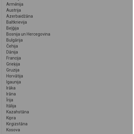
Armēnija
Austrija
Azerbaidžāna
Baltkrievija
Beļģija
Bosnija un Hercegovina
Bulgārija
Čehija
Dānija
Francija
Grieķija
Gruzija
Horvātija
Igaunija
Irāka
Irāna
Īrija
Itālija
Kazahstāna
Kipra
Kirgizstāna
Kosova