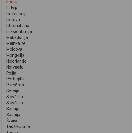
Krievija
Latvija
Lielbritānija
Lietuva
Lihtenšteina
Luksemburga
Maķedonija
Melnkalne
Moldova
Mongolija
Nīderlande
Norvēģija
Polija
Portugāle
Rumānija
Serbija
Slovākija
Slovēnija
Somija
Spānija
Šveice
Tadžikistāna
Turcija