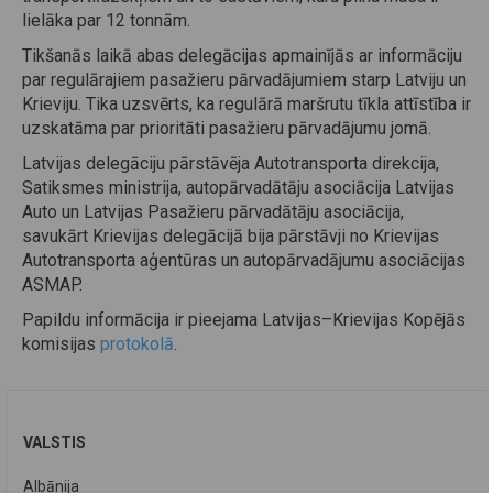
lielāka par 12 tonnām.
Tikšanās laikā abas delegācijas apmainījās ar informāciju
par regulārajiem pasažieru pārvadājumiem starp Latviju un
Krieviju. Tika uzsvērts, ka regulārā maršrutu tīkla attīstība ir
uzskatāma par prioritāti pasažieru pārvadājumu jomā.
Latvijas delegāciju pārstāvēja Autotransporta direkcija,
Satiksmes ministrija, autopārvadātāju asociācija Latvijas
Auto un Latvijas Pasažieru pārvadātāju asociācija,
savukārt Krievijas delegācijā bija pārstāvji no Krievijas
Autotransporta aģentūras un autopārvadājumu asociācijas
ASMAP.
Papildu informācija ir pieejama Latvijas–Krievijas Kopējās
komisijas
protokolā
.
VALSTIS
Albānija