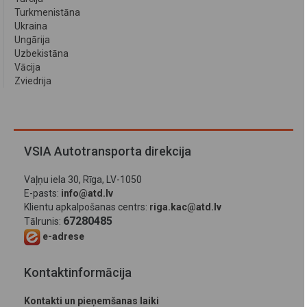
Turkmenistāna
Ukraina
Ungārija
Uzbekistāna
Vācija
Zviedrija
VSIA Autotransporta direkcija
Vaļņu iela 30, Rīga, LV-1050
E-pasts:
info@atd.lv
Klientu apkalpošanas centrs:
riga.kac@atd.lv
67280485
Tālrunis:
e-adrese
Kontaktinformācija
Kontakti un pieņemšanas laiki