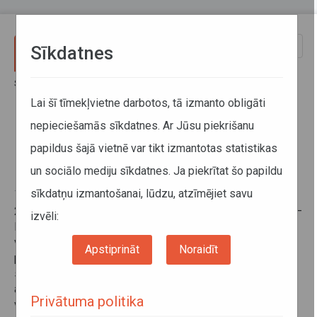
Pārlekt uz galveno saturu
Toggle
Sīkdatnes
naviga
Sākums
Informācija pārvadātājiem
Informācija par valstīm
Latvijas–Krievijas Kopējās komisijas sanāksme
Lai šī tīmekļvietne darbotos, tā izmanto obligāti
nepieciešamās sīkdatnes. Ar Jūsu piekrišanu
Latvijas–Krievijas Kopējās
papildus šajā vietnē var tikt izmantotas statistikas
komisijas sanāksme
un sociālo mediju sīkdatnes. Ja piekrītat šo papildu
sīkdatņu izmantošanai, lūdzu, atzīmējiet savu
16. novembris 2016
2016.gada 10. un 11.novembrī Latvijā norisinājās Latvijas–
izvēli:
Krievijas kopējās komisijas sēde, kuras laikā delegācijas
vienojās par turpmāko sadarbību autotransporta
Apstiprināt
Noraidīt
pārvadājumu jomā. Ņemot vērā, ka šā gada 10 mēnešos,
salīdzinot ar analogu periodu pērn, ir pieaudzis
autopārvadājumu apjoms starp abām valstīm, puses
Privātuma politika
vienojās par papildu atļauju apmaiņu 2016.gadam. Tika