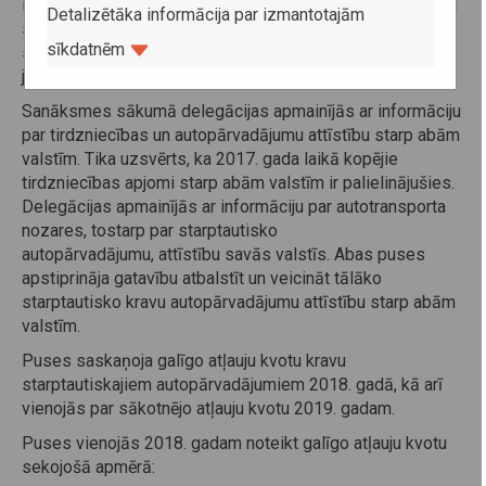
informāciju par tirdzniecības un autopārvadājumu attīstību
Detalizētāka informācija par izmantotajām
starp abām valstīm, kompetentajām institūcijām,
sīkdatnēm
starptautisko autopārvadājumu nodrošināšanas
jautājumiem, kā arī ceļu nodevu piemērošanu.
Sanāksmes sākumā delegācijas apmainījās ar informāciju
par tirdzniecības un autopārvadājumu attīstību starp abām
valstīm. Tika uzsvērts, ka 2017. gada laikā kopējie
tirdzniecības apjomi starp abām valstīm ir palielinājušies.
Delegācijas apmainījās ar informāciju par autotransporta
nozares, tostarp par starptautisko
autopārvadājumu, attīstību savās valstīs. Abas puses
apstiprināja gatavību atbalstīt un veicināt tālāko
starptautisko kravu autopārvadājumu attīstību starp abām
valstīm.
Puses saskaņoja galīgo atļauju kvotu kravu
starptautiskajiem autopārvadājumiem 2018. gadā, kā arī
vienojās par sākotnējo atļauju kvotu 2019. gadam.
Puses vienojās 2018. gadam noteikt galīgo atļauju kvotu
sekojošā apmērā: