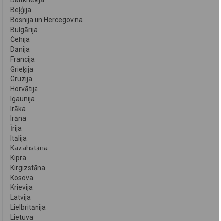
Baltkrievija
Beļģija
Bosnija un Hercegovina
Bulgārija
Čehija
Dānija
Francija
Grieķija
Gruzija
Horvātija
Igaunija
Irāka
Irāna
Īrija
Itālija
Kazahstāna
Kipra
Kirgizstāna
Kosova
Krievija
Latvija
Lielbritānija
Lietuva