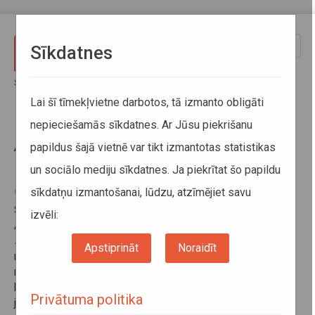
Pārlekt uz galveno saturu
Toggle
Sīkdatnes
naviga
Sākums
Informācija pārvadātājiem
Informācija par valstīm
Azerbaidžānas – Latvijas Kopējās komisijas sanāksme
Lai šī tīmekļvietne darbotos, tā izmanto obligāti
nepieciešamās sīkdatnes. Ar Jūsu piekrišanu
Azerbaidžānas – Latvijas Kopējās
papildus šajā vietnē var tikt izmantotas statistikas
komisijas sanāksme
un sociālo mediju sīkdatnes. Ja piekrītat šo papildu
sīkdatņu izmantošanai, lūdzu, atzīmējiet savu
06. jūlijs 2018
Saskaņā ar 2001. gada 10. jūlijā parakstītā Latvijas–
izvēli:
Azerbaidžānas starpvaldību Nolīguma par
starptautiskajiem pārvadājumiem ar autotransportu
Apstiprināt
Noraidīt
nosacījumiem 2018. gada 26. un 27. jūnijā Baku
norisinājās kārtējā Latvijas–Azerbaidžānas Kopējās
komisijas sanāksme par starptautisko autopārvadājumu
Privātuma politika
jautājumiem. Sanāksmē delegācijas apmainījās ar