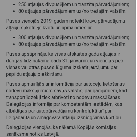
250 atļaujas divpusējiem un tranzīta pārvadājumiem;
80 atļaujas pārvadājumiem uz/no trešajām valstīm.
Puses vienojās 2019. gadam noteikt kravu pārvadājumu
atļauju sākotnējo kvotu un apmainīties ar:
300 atļaujas divpusējiem un tranzīta pārvadājumiem;
80 atļaujas pārvadājumiem uz/no trešajām valstīm.
Puses apstiprināja, ka visas atskaites gada atļaujas ir
derīgas līdz nākamā gada 31. janvārim, un vienojās pēc
vienas vai otras puses lūguma izskatīt jautājumu par
papildu atļauju piešķiršanu.
Puses apmainījās ar informāciju par autoceļu lietošanas
nodevu maksājumiem savās valstīs, par gadījumiem, kad
transportlīdzekļi tiek atbrīvoti no nodevu maksāšanas.
Delegācijas informēja par kompetentām iestādēm, kas
atbildīgas par autopārvadājumu kontroli, kā arī par
lielgabarīta un smagsvara atļauju izsniegšanas kārtību.
Delegācijas vienojās, ka nākamā Kopējās komisijas
sanāksme notiks Latvijā.