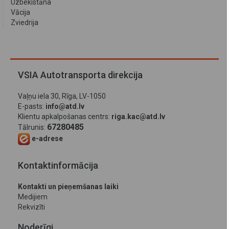
Uzbekistāna
Vācija
Zviedrija
VSIA Autotransporta direkcija
Vaļņu iela 30, Rīga, LV-1050
E-pasts:
info@atd.lv
Klientu apkalpošanas centrs:
riga.kac@atd.lv
67280485
Tālrunis:
e-adrese
Kontaktinformācija
Kontakti un pieņemšanas laiki
Medijiem
Rekvizīti
Noderīgi