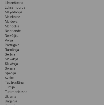
Lihtenšteina
Luksemburga
Maķedonija
Melnkalne
Moldova
Mongolija
Nīderlande
Norvēģija
Polija
Portugāle
Rumānija
Serbija
Slovākija
Slovēnija
Somija
Spānija
Šveice
Tadžikistāna
Turcija
Turkmenistāna
Ukraina
Ungārija