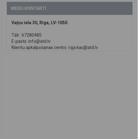
MŪSU KONTAKTI
Vaļņu iela 30, Rīga, LV-1050
Tālr.: 67280485
E-pasts:
info@atd.lv
Klientu apkalpošanas centrs:
riga.kac@atd.lv