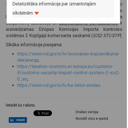
Detalizētāka informācija par izmantotajām
Savienības Muitas kodeksā paredzēto elektronisko
sistēmu izstrādi un ieviešanu), kas noteic, ka Ievešanas
sīkdatnēm
kopsavilkuma deklarācijas par kravām (tajā skaitā pasta
sūtījumiem) dzelzceļa un
autotransporta pārvadājumos
ir
iesniedzamas Eiropas Komisijas Importa kontroles
sistēmas 2 Kopīgajā komersanta saskarnē (
ICS2 STI/STP
).
Sīkāka informācija pieejama:
https://www.vid.gov.lv/lv/ievesanas-kopsavilkuma-
deklaracija
;
https://taxation-customs.ec.europa.eu/customs-
4/customs-security/import-control-system-2-ics2-
0_en
;
https://www.vid.gov.lv/lv/ka-lietot-emdas
.
Ieteikt šo rakstu
Drukas versija
Nosūtīt ziņu e-pastā