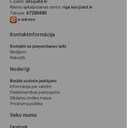
E-pasts:
info@atd.lv
Klientu apkalpošanas centrs:
riga.kac@atd.lv
67280485
Tālrunis:
e-adrese
Kontaktinformācija
Kontakti un pieņemšanas laiki
Medijiem
Rekvizīti
Noderīgi
Biežāk uzdotie jautājumi
Informācija par valstīm
Piekļūstamības paziņojums
Sīkdatņu izvēles maiņa
Privātuma politika
Seko mums
Facebook