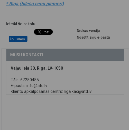
* Rīga (biļešu cenu piemēri)
Ieteikt šo rakstu
Drukas versija
Nosūtīt ziņu e-pastā
MŪSU KONTAKTI
Vaļņu iela 30, Rīga, LV-1050
Tālr.: 67280485
E-pasts:
info@atd.lv
Klientu apkalpošanas centrs:
riga.kac@atd.lv