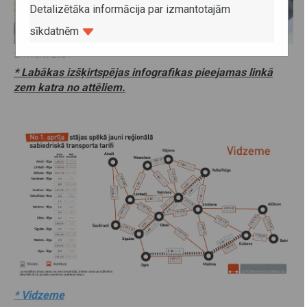
Detalizētāka informācija par izmantotajām
sīkdatnēm
27. marts 2024
* Labākas izšķirtspējas infografikas pieejamas linkā
zem katra no attēliem.
* Vidzeme