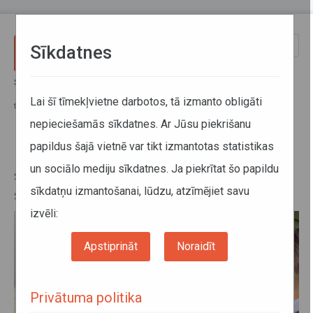
Pārlekt uz galveno saturu
Toggle
Sīkdatnes
naviga
Sākums
Jaunumi
No 1. aprīļa reģionālajā sabiedriskajā transportā spēkā stājas jauni
Lai šī tīmekļvietne darbotos, tā izmanto obligāti
tarifi
nepieciešamās sīkdatnes. Ar Jūsu piekrišanu
papildus šajā vietnē var tikt izmantotas statistikas
No 1. aprīļa reģionālajā
un sociālo mediju sīkdatnes. Ja piekrītat šo papildu
sabiedriskajā transportā spēkā
sīkdatņu izmantošanai, lūdzu, atzīmējiet savu
stājas jauni tarifi
izvēli:
Apstiprināt
Noraidīt
Privātuma politika