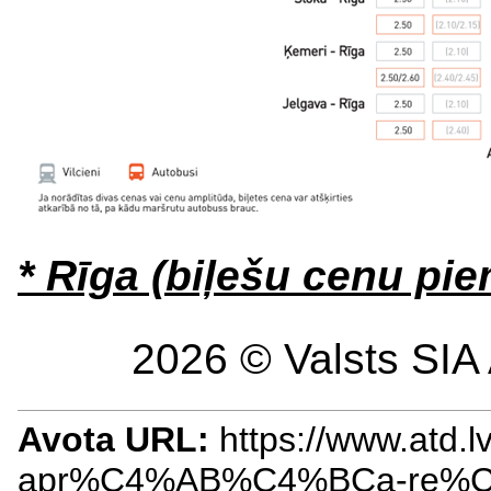
* Rīga (biļešu cenu pie
2026 © Valsts SIA 
Avota URL:
https://www.atd.lv
apr%C4%AB%C4%BCa-re%C