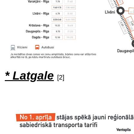
* Latgale
[2]