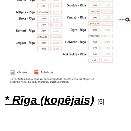
* Rīga (kopējais)
[5]