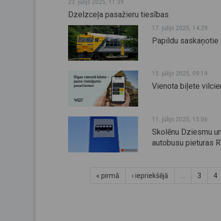
23. jūlijs 2025, 11:39
Dzelzceļa pasažieru tiesības
17. jūlijs 2025, 14:29
Papildu saskaņotie v
15. jūlijs 2025, 09:19
Vienota biļete vilc
11. jūlijs 2025, 15:06
Skolēnu Dziesmu un d
autobusu pieturas R
« pirmā
‹ iepriekšējā
…
3
4