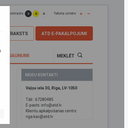
a
a
a
apas kontrasts
Teksta izmērs
PIERAKSTS
ATD E-PAKALPOJUMI
s
S
JAUNUMI
MEKLĒT
MŪSU KONTAKTI
Vaļņu iela 30, Rīga, LV-1050
Tālr.: 67280485
E-pasts:
info@atd.lv
Klientu apkalpošanas centrs:
riga.kac@atd.lv