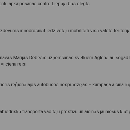
entu apkalpošanas centrs Liepājā būs slēgts
uzdevums ir nodrošināt iedzīvotāju mobilitāti visā valsts teritorij
navas Marijas Debesīs uzņemšanas svētkiem Aglonā arī šogad
vilcienu reisi
žieris reģionālajos autobusos nesprādzējas – kampaņa aicina rū
edriskā transporta vadītāju prestižu un aicinās jauniešus kļūt 