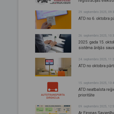
reģistrācijas elektr
29. septembris 2025, 09:
ATD no 6. oktobra pā
26. septembris 2025, 10:
2025. gada 15. okto
sistēma ārējās sau
24. septembris 2025, 11:
ATD no oktobra pārtr
15. septembris 2025, 13:
ATD neatbalsta reģi
prioritāte
09. septembris 2025, 12:
Ar Eiropas Savienīb