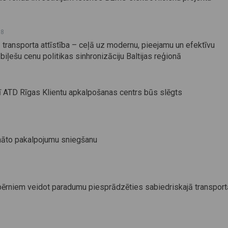
38
 transporta attīstība – ceļā uz modernu, pieejamu un efektīvu
 biļešu cenu politikas sinhronizāciju Baltijas reģionā
ī ATD Rīgas Klientu apkalpošanas centrs būs slēgts
ināto pakalpojumu sniegšanu
rniem veidot paradumu piesprādzēties sabiedriskajā transport