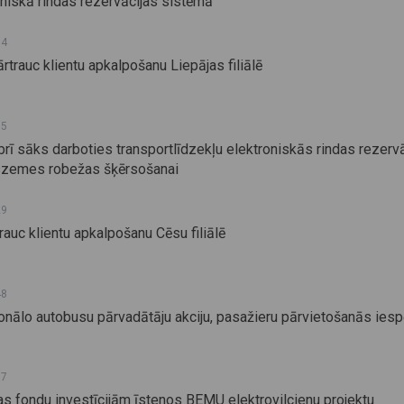
oniskā rindas rezervācijas sistēmā
34
rtrauc klientu apkalpošanu Liepājas filiālē
35
brī sāks darboties transportlīdzekļu elektroniskās rindas rezerv
szemes robežas šķērsošanai
29
auc klientu apkalpošanu Cēsu filiālē
48
onālo autobusu pārvadātāju akciju, pasažieru pārvietošanās iespē
57
as fondu investīcijām īstenos BEMU elektrovilcienu projektu