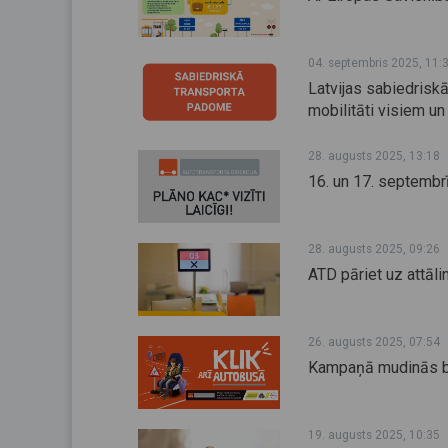
04. septembris 2025, 11:
Latvijas sabiedriskā
mobilitāti visiem un
28. augusts 2025, 13:18
16. un 17. septembr
28. augusts 2025, 09:26
ATD pāriet uz attāl
26. augusts 2025, 07:54
Kampaņā mudinās bē
19. augusts 2025, 10:35