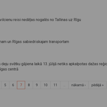
ilcienu reisi nedēļas nogalēs no Tallinas uz Rīgu
ienam un Rīgas sabiedriskajam transportam
eju svētku gājiena laikā 13. jūlijā netiks apkalpotas dažas reģi
īgas centrā
5
6
7
8
9
10
11
…
nākamā ›
pēdējā »