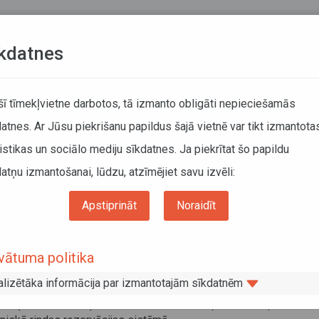
Teksta versija
L
kdatnes
KUSTĪBAS SARAKSTI
 šī tīmekļvietne darbotos, tā izmanto obligāti nepieciešamās
atnes. Ar Jūsu piekrišanu papildus šajā vietnē var tikt izmantota
DĀTĀJIEM
SABIEDRISKAIS TRANSPORTS
PAR MUM
istikas un sociālo mediju sīkdatnes. Ja piekrītat šo papildu
atņu izmantošanai, lūdzu, atzīmējiet savu izvēli:
Apstiprināt
Noraidīt
zceļošanas sistēma stiprinās Eiropas Savienības drošību; tās
ētu būt jārēķinās ar ilgāku robežpārbaudes laiku
vātuma politika
alizētāka informācija par izmantotajām sīkdatnēm
ieviju un Baltkrieviju no 15. oktobra varēs šķērsot tikai pēc