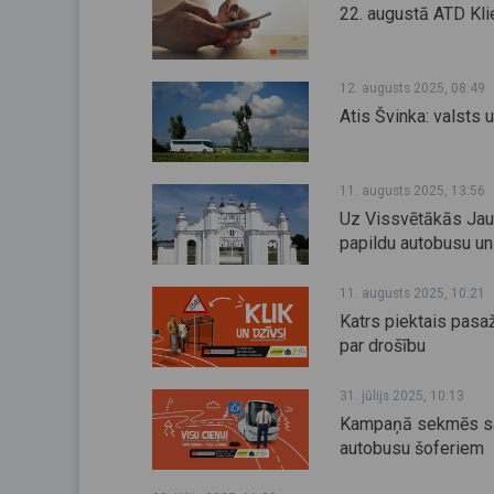
22. augustā ATD Kli
12. augusts 2025, 08:49
Atis Švinka: valsts 
11. augusts 2025, 13:56
Uz Vissvētākās Jau
papildu autobusu un 
11. augusts 2025, 10:21
Katrs piektais pasa
par drošību
31. jūlijs 2025, 10:13
Kampaņā sekmēs sabi
autobusu šoferiem