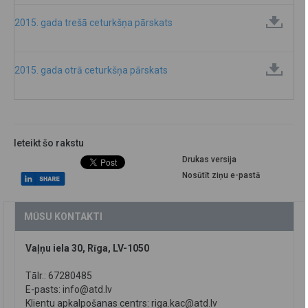
2015. gada trešā ceturkšņa pārskats
2015. gada otrā ceturkšņa pārskats
Ieteikt šo rakstu
Drukas versija
Nosūtīt ziņu e-pastā
MŪSU KONTAKTI
Vaļņu iela 30, Rīga, LV-1050
Tālr.: 67280485
E-pasts:
info@atd.lv
Klientu apkalpošanas centrs:
riga.kac@atd.lv