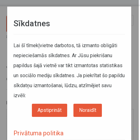
Pārlekt uz galveno saturu
Toggle
Sīkdatnes
naviga
Sākums
Par mums
Direkcija
Finanšu pārskati un rezultatīvie rādītāji
Lai šī tīmekļvietne darbotos, tā izmanto obligāti
VSIA "Autotransporta direkcija" darbības rezultāti
nepieciešamās sīkdatnes. Ar Jūsu piekrišanu
papildus šajā vietnē var tikt izmantotas statistikas
VSIA "Autotransporta direkcija"
un sociālo mediju sīkdatnes. Ja piekrītat šo papildu
darbības rezultāti
sīkdatņu izmantošanai, lūdzu, atzīmējiet savu
12. marts 2021
izvēli:
PAPILDU INFORMĀCIJA:
Apstiprināt
Noraidīt
2020. gada ceturtā ceturkšņa pārskats
Privātuma politika
2020. gada trešā ceturkšņa pārskats