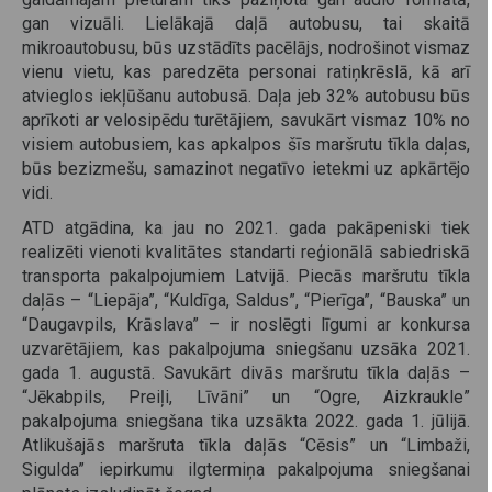
gan vizuāli. Lielākajā daļā autobusu, tai skaitā
mikroautobusu, būs uzstādīts pacēlājs, nodrošinot vismaz
vienu vietu, kas paredzēta personai ratiņkrēslā, kā arī
atvieglos iekļūšanu autobusā. Daļa jeb 32% autobusu būs
aprīkoti ar velosipēdu turētājiem, savukārt vismaz 10% no
visiem autobusiem, kas apkalpos šīs maršrutu tīkla daļas,
būs bezizmešu, samazinot negatīvo ietekmi uz apkārtējo
vidi.
ATD atgādina, ka jau no 2021. gada pakāpeniski tiek
realizēti vienoti kvalitātes standarti reģionālā sabiedriskā
transporta pakalpojumiem Latvijā. Piecās maršrutu tīkla
daļās – “Liepāja”, “Kuldīga, Saldus”, “Pierīga”, “Bauska” un
“Daugavpils, Krāslava” – ir noslēgti līgumi ar konkursa
uzvarētājiem, kas pakalpojuma sniegšanu uzsāka 2021.
gada 1. augustā. Savukārt divās maršrutu tīkla daļās –
“Jēkabpils, Preiļi, Līvāni” un “Ogre, Aizkraukle”
pakalpojuma sniegšana tika uzsākta 2022. gada 1. jūlijā.
Atlikušajās maršruta tīkla daļās “Cēsis” un “Limbaži,
Sigulda” iepirkumu ilgtermiņa pakalpojuma sniegšanai