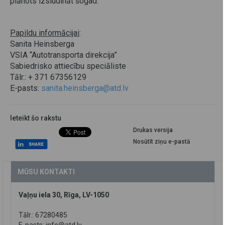
plānots izsludināt šogad.
Papildu informācijai
:
Sanita Heinsberga
VSIA “Autotransporta direkcija”
Sabiedrisko attiecību speciāliste
Tālr.: + 371 67356129
E-pasts:
sanita.heinsberga@atd.lv
Ieteikt šo rakstu
Drukas versija
Nosūtīt ziņu e-pastā
MŪSU KONTAKTI
Vaļņu iela 30, Rīga, LV-1050
Tālr.: 67280485
E-pasts:
info@atd.lv