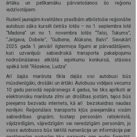
ērtāku un patīkamāku pārvietošanos šo reģionu
iedzīvotājiem.
Rudenī jaunajām kvalitātes prasībām atbilstošie reģionālie
autobusi sāks kursēt četrās lotēs – no 1. septembra lotē
“Madona” un no 1. novembra lotēs “Talsi, Tukums”,
“Jelgava, Dobele”, “Gulbene, Alūksne, Balvi”. Savukārt
2025. gada 1. janvārī ilgtermiņa līgumi ar pārvadātājiem,
kuri uzvarējuši sabiedriskā transporta pakalpojumu
nodrošināšanas atklātā iepirkumu konkursā, stāsies
spēkā lotē “Rēzekne, Ludza”.
Arī šajās maršruta tīkla daļās visi autobusi būs
mūsdienīgāki, drošāki un ērtāki. Autobusu vidējais vecums
10 gadu periodā nepārsniegs 4 gadus, tie tiks aprīkoti ar
elektronisku maršruta zīmi un drošības jostām, tajos būs
pieejams bezvadu internets, kā arī bezskaidras naudas
norēķini. Reģionālais transports kļūs pieejamāks visām
sabiedrības grupām, tostarp personām ratiņkrēslā,
vājdzirdīgām, vājredzīgām vai neredzīgām personām, jo
visos autobusos būs taktilā numerācija un informācija par
gaidāmajām pieturām tiks paziņota gan audio formātā,