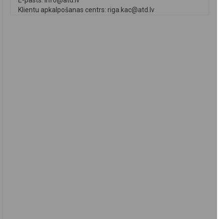
Klientu apkalpošanas centrs:
riga.kac@atd.lv