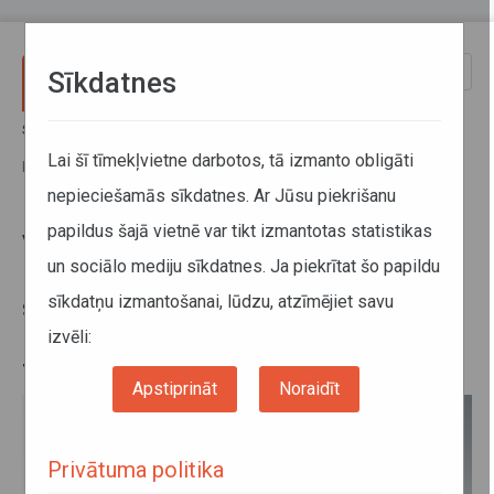
Pārlekt uz galveno saturu
Toggle
Sīkdatnes
naviga
Sākums
Jaunumi
Visā Latvijā pakāpeniski paaugstinās pakalpojuma sniegšanas
Lai šī tīmekļvietne darbotos, tā izmanto obligāti
kvalitātes prasības reģionālajam sabiedriskajam transportam
nepieciešamās sīkdatnes. Ar Jūsu piekrišanu
papildus šajā vietnē var tikt izmantotas statistikas
Visā Latvijā pakāpeniski
un sociālo mediju sīkdatnes. Ja piekrītat šo papildu
paaugstinās pakalpojuma
sīkdatņu izmantošanai, lūdzu, atzīmējiet savu
sniegšanas kvalitātes prasības
reģionālajam sabiedriskajam
izvēli:
transportam
Apstiprināt
Noraidīt
Privātuma politika