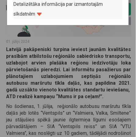
Detalizētāka informācija par izmantotajām
sīkdatnēm
01. jūlijs 2024
Latvijā pakāpeniski turpina ieviest jaunām kvalitātes
prasībām atbilstošu reģionālo sabiedrisko transportu,
uzlabojot arvien plašāka reģionu iedzīvotāju loka
pārvietošanās pieredzi. Lai informētu pasažierus par
plānotajiem uzlabojumiem septiņās reģionālo
autobusu maršrutu tīkla daļās, kas papildina 2021.
gadā uzsākto vienoto kvalitātes standartu ieviešanu,
ATD realizē kampaņu “Mums ir pa ceļam!”.
No šodienas, 1. jūlija, reģionālo autobusu maršrutu tīkla
daļās jeb lotēs “Ventspils” un “Valmiera, Valka, Smiltene”
jau stājušies spēkā jaunie ilgtermiņa līgumi esošajiem
pārvadātājiem – SIA “Ventspils reiss” un SIA “VTU
Valmiera”, kas noslēgti uz 10 gadiem, tādējādi nodrošinot