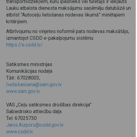
transportlīdzekļiem, kuru īpašnieks vai turētājs ir iekļauts
Lauku atbalsta dienesta maksājumu saņēmēju datubāzē un
atbilst “Autoceļu lietošanas nodevas likumā” minētajiem
kritērijiem.
Atbrīvojumu no vinjetes noformē pats nodevas maksātājs,
izmantojot CSDD e-pakalpojumu sistēmu
https://e.csdd.lv/
.
Satiksmes ministrijas
Komunikācijas nodaļa
Tālr.: 67028003,
Iveta.kancena@sam.gov.lv
www.sam.gov.lv
VAS „Ceļu satiksmes drošības direkcija”
Sabiedrisko attiecību daļa
Tel. 67025730
Janis.Aizpors@csdd.gov.lv
www.csdd.lv