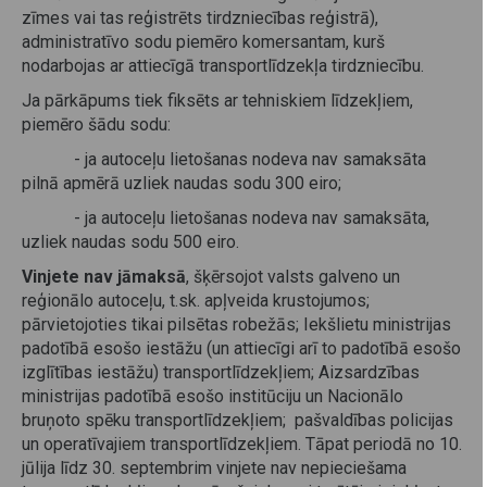
zīmes vai tas reģistrēts tirdzniecības reģistrā),
administratīvo sodu piemēro komersantam, kurš
nodarbojas ar attiecīgā transportlīdzekļa tirdzniecību.
Ja pārkāpums tiek fiksēts ar tehniskiem līdzekļiem,
piemēro šādu sodu:
- ja autoceļu lietošanas nodeva nav samaksāta
pilnā apmērā uzliek naudas sodu 300 eiro;
- ja autoceļu lietošanas nodeva nav samaksāta,
uzliek naudas sodu 500 eiro.
Vinjete nav jāmaksā
, šķērsojot valsts galveno un
reģionālo autoceļu, t.sk. apļveida krustojumos;
pārvietojoties tikai pilsētas robežās; Iekšlietu ministrijas
padotībā esošo iestāžu (un attiecīgi arī to padotībā esošo
izglītības iestāžu) transportlīdzekļiem; Aizsardzības
ministrijas padotībā esošo institūciju un Nacionālo
bruņoto spēku transportlīdzekļiem; pašvaldības policijas
un operatīvajiem transportlīdzekļiem. Tāpat periodā no 10.
jūlija līdz 30. septembrim vinjete nav nepieciešama