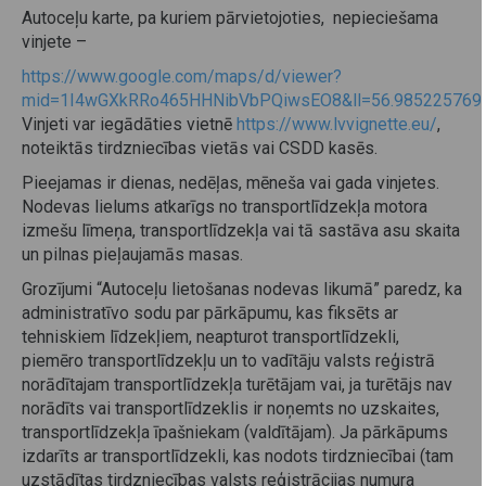
Autoceļu karte, pa kuriem pārvietojoties, nepieciešama
vinjete –
https://www.google.com/maps/d/viewer?
mid=1I4wGXkRRo465HHNibVbPQiwsEO8&ll=56.985225769
Vinjeti var iegādāties vietnē
https://www.lvvignette.eu/
,
noteiktās tirdzniecības vietās vai CSDD kasēs.
Pieejamas ir dienas, nedēļas, mēneša vai gada vinjetes.
Nodevas lielums atkarīgs no transportlīdzekļa motora
izmešu līmeņa, transportlīdzekļa vai tā sastāva asu skaita
un pilnas pieļaujamās masas.
Grozījumi “Autoceļu lietošanas nodevas likumā” paredz, ka
administratīvo sodu par pārkāpumu, kas fiksēts ar
tehniskiem līdzekļiem, neapturot transportlīdzekli,
piemēro transportlīdzekļu un to vadītāju valsts reģistrā
norādītajam transportlīdzekļa turētājam vai, ja turētājs nav
norādīts vai transportlīdzeklis ir noņemts no uzskaites,
transportlīdzekļa īpašniekam (valdītājam). Ja pārkāpums
izdarīts ar transportlīdzekli, kas nodots tirdzniecībai (tam
uzstādītas tirdzniecības valsts reģistrācijas numura