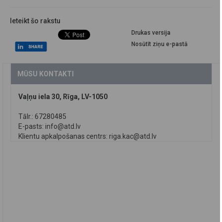
Ieteikt šo rakstu
Drukas versija
Nosūtīt ziņu e-pastā
MŪSU KONTAKTI
Vaļņu iela 30, Rīga, LV-1050
Tālr.: 67280485
E-pasts:
info@atd.lv
Klientu apkalpošanas centrs:
riga.kac@atd.lv