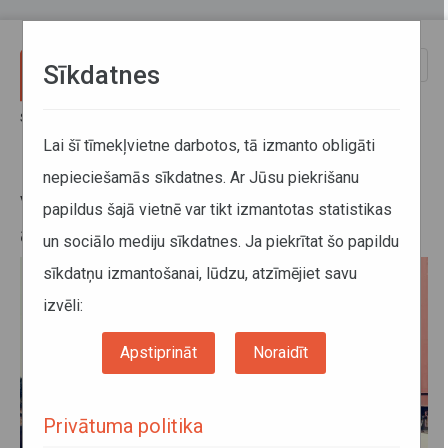
Pārlekt uz galveno saturu
Toggle
Sīkdatnes
naviga
Sākums
Jaunumi
Vinjetes nemaksātājus fiksēs automatizētas iekārtas
Lai šī tīmekļvietne darbotos, tā izmanto obligāti
nepieciešamās sīkdatnes. Ar Jūsu piekrišanu
Vinjetes nemaksātājus fiksēs
papildus šajā vietnē var tikt izmantotas statistikas
automatizētas iekārtas
un sociālo mediju sīkdatnes. Ja piekrītat šo papildu
sīkdatņu izmantošanai, lūdzu, atzīmējiet savu
izvēli:
Apstiprināt
Noraidīt
Privātuma politika