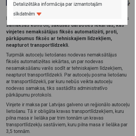
Detalizētāka informācija par izmantotajām
18. jūnijs 2019
sīkdatnēm
Lai uzlabotu autoceļu lietošanas nodevas jeb vinjetes
samaksas kontroli, sākušas darboties iekārtas, kas
vinjetes nemaksātājus fiksēs automatizēti, proti,
pārkāpumus fiksēs ar tehniskajiem līdzekļiem,
neapturot transportlīdzekli.
Turpmāk autoceļu lietošanas nodevas nemaksātājus
fiksēs automatizētas iekārtas, un par nodevas
nesamaksāšanu varēs sodīt ar tehniskajiem līdzekļiem,
neapturot transportlīdzekli. Par autoceļu posma lietošanu
ar transportlīdzekli, par kuru nebūs veikta autoceļu
nodevas samaksa, tiks sastādīts administratīvo
pārkāpumu protokols.
Vinjete ir maksa par Latvijas galveno un reģionālo autoceļu
lietošanu. Tā ir obligāta kravas transportlīdzekļiem, kuru
pilna masa ir lielāka par trim tonnām un kravas
transportlīdzekļu sastāviem, kuru pilna masa ir lielāka par
3,5 tonnām.