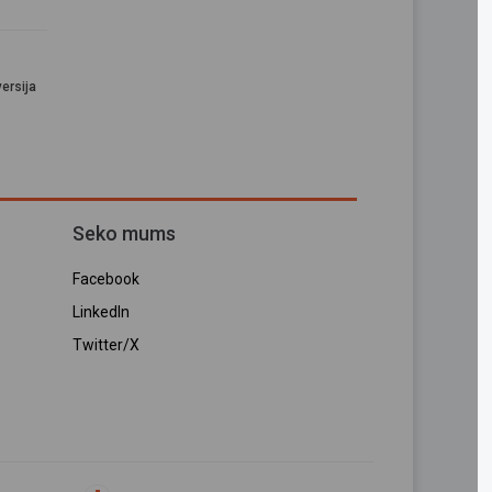
ersija
Seko mums
Facebook
LinkedIn
Twitter/X