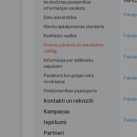
PAPIL
Ierobežotas pieejamības
informācijas saraksts
Pakalp
Datu aizsardzība
Klientu apkalpošanas standarts
Kvalitātes vadība
Pakalp
Finanšu pārskati un rezultatīvie
rādītāji
Pakalp
Informācija par dalībnieku
sapulcēm
Pasākumi korupcijas riska
Pakalp
novēršanai
Piekļūstamības paziņojums
Pakalp
Kontakti un rekvizīti
Kampaņas
Pakalp
Iepirkumi
Partneri