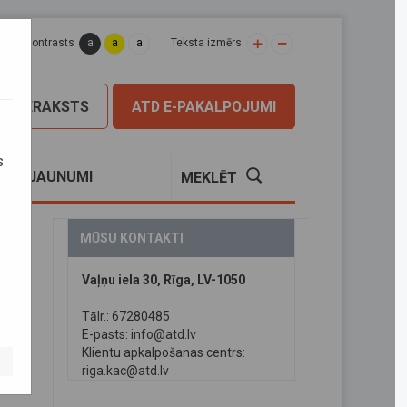
a
a
a
apas kontrasts
Teksta izmērs
PIERAKSTS
ATD E-PAKALPOJUMI
s
S
JAUNUMI
MEKLĒT
MŪSU KONTAKTI
Vaļņu iela 30, Rīga, LV-1050
Tālr.: 67280485
E-pasts:
info@atd.lv
Klientu apkalpošanas centrs:
riga.kac@atd.lv