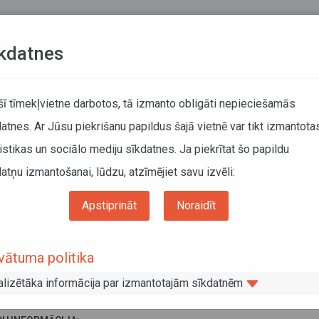
Teksta versija
L
kdatnes
KUSTĪBAS SARAKSTI
 šī tīmekļvietne darbotos, tā izmanto obligāti nepieciešamās
atnes. Ar Jūsu piekrišanu papildus šajā vietnē var tikt izmantota
DĀTĀJIEM
SABIEDRISKAIS TRANSPORTS
PAR MUM
istikas un sociālo mediju sīkdatnes. Ja piekrītat šo papildu
atņu izmantošanai, lūdzu, atzīmējiet savu izvēli:
Par mums
Direkcija
Finanšu pārskati un rezultatīvie rādītāji
ts SIA "Autotransporta direkcija" pakalpojumu izpildes rādītāji
Apstiprināt
Noraidīt
sts SIA "Autotransporta direkcija"
vātuma politika
alpojumu izpildes rādītāji
alizētāka informācija par izmantotajām sīkdatnēm
ts 2026