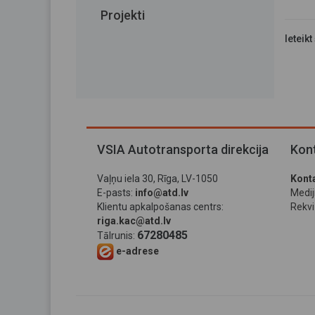
Projekti
Ieteikt
VSIA Autotransporta direkcija
Kont
Vaļņu iela 30, Rīga, LV-1050
Konta
E-pasts:
info@atd.lv
Medi
Klientu apkalpošanas centrs:
Rekviz
riga.kac@atd.lv
67280485
Tālrunis:
e-adrese