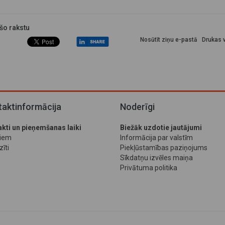
 šo rakstu
Nosūtīt ziņu e-pastā
Drukas v
aktinformācija
Noderīgi
kti un pieņemšanas laiki
Biežāk uzdotie jautājumi
jiem
Informācija par valstīm
īti
Piekļūstamības paziņojums
Sīkdatņu izvēles maiņa
Privātuma politika