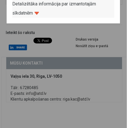
Detalizētāka informācija par izmantotajām
sīkdatnēm
Ieteikt šo rakstu
Drukas versija
Nosūtīt ziņu e-pastā
MŪSU KONTAKTI
Vaļņu iela 30, Rīga, LV-1050
Tālr.: 67280485
E-pasts:
info@atd.lv
Klientu apkalpošanas centrs:
riga.kac@atd.lv