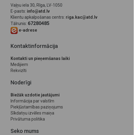
Vaļņu iela 30, Rīga, LV-1050
E-pasts:
info@atd.lv
Klientu apkalpošanas centrs:
riga.kac@atd.lv
67280485
Tālrunis:
e-adrese
Kontaktinformācija
Kontakti un pieņemšanas laiki
Medijiem
Rekvizīti
Noderīgi
Biežāk uzdotie jautājumi
Informācija par valstīm
Piekļūstamības paziņojums
Sīkdatņu izvēles maiņa
Privātuma politika
Seko mums