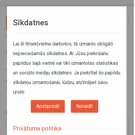
Pārlekt uz galveno saturu
Toggle
Sīkdatnes
naviga
Sākums
Par mums
Direkcija
Finanšu pārskati un rezultatīvie rādītāji
Lai šī tīmekļvietne darbotos, tā izmanto obligāti
Valsts SIA “Autotransporta direkcija” veiktās iemaksas valsts vai
pašvaldības budžetā
nepieciešamās sīkdatnes. Ar Jūsu piekrišanu
papildus šajā vietnē var tikt izmantotas statistikas
Valsts SIA “Autotransporta
un sociālo mediju sīkdatnes. Ja piekrītat šo papildu
direkcija” veiktās iemaksas valsts
sīkdatņu izmantošanai, lūdzu, atzīmējiet savu
vai pašvaldības budžetā
izvēli:
27. maijs 2025
Apstiprināt
Noraidīt
PAPILDU INFORMĀCIJA:
Veiktās iemaksas valsts vai pašvaldības budžetā
Privātuma politika