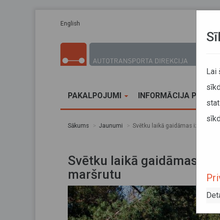
Pārlekt uz galveno saturu
English
Sī
Lai
sīkd
PAKALPOJUMI
INFORMĀCIJA PĀRVA
stat
sīkd
Sākums
Jaunumi
Svētku laikā gaidāmas izmaiņas
Svētku laikā gaidāmas izm
maršrutu
Pri
Det