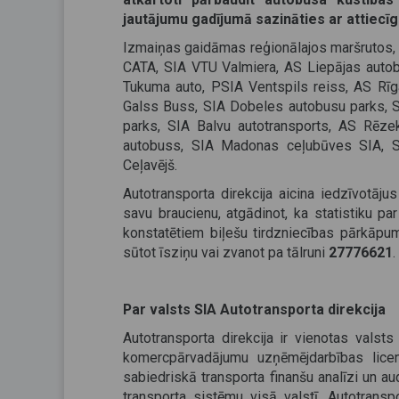
jautājumu gadījumā sazināties ar attiecī
Izmaiņas gaidāmas reģionālajos maršrutos, 
CATA, SIA VTU Valmiera, AS Liepājas autob
Tukuma auto, PSIA Ventspils reiss, AS Rī
Galss Buss, SIA Dobeles autobusu parks, S
parks, SIA Balvu autotransports, AS Rēz
autobuss, SIA Madonas ceļubūves SIA, S
Ceļavējš.
Autotransporta direkcija aicina iedzīvotāj
savu braucienu, atgādinot, ka statistiku pa
konstatētiem biļešu tirdzniecības pārkāpum
sūtot īsziņu vai zvanot pa tālruni
27776621
.
Par valsts SIA Autotransporta direkcija
Autotransporta direkcija ir vienotas valsts
komercpārvadājumu uzņēmējdarbības licen
sabiedriskā transporta finanšu analīzi un au
transporta sistēmu visā valstī. Autotrans