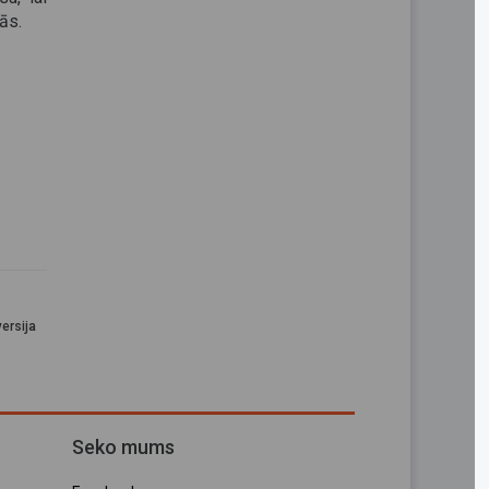
ās.
ersija
Seko mums