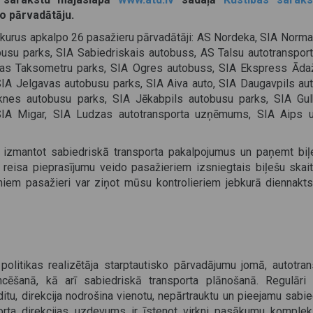
go pārvadātāju.
kurus apkalpo 26 pasažieru pārvadātāji: AS Nordeka, SIA Norma
usu parks, SIA Sabiedriskais autobuss, AS Talsu autotransport
gas Taksometru parks, SIA Ogres autobuss, SIA Ekspress Ādaž
IA Jelgavas autobusu parks, SIA Aiva auto, SIA Daugavpils au
eknes autobusu parks, SIA Jēkabpils autobusu parks, SIA Gu
IA Migar, SIA Ludzas autotransporta uzņēmums, SIA Aips 
us izmantot sabiedriskā transporta pakalpojumus un paņemt biļe
r reisa pieprasījumu veido pasažieriem izsniegtais biļešu skai
iem pasažieri var ziņot mūsu kontrolieriem jebkurā diennakts 
 politikas realizētāja starptautisko pārvadājumu jomā, autotra
cēšanā, kā arī sabiedriskā transporta plānošanā. Regulāri 
ditu, direkcija nodrošina vienotu, nepārtrauktu un pieejamu sabi
porta direkcijas uzdevums ir īstenot virkni pasākumu kompleks