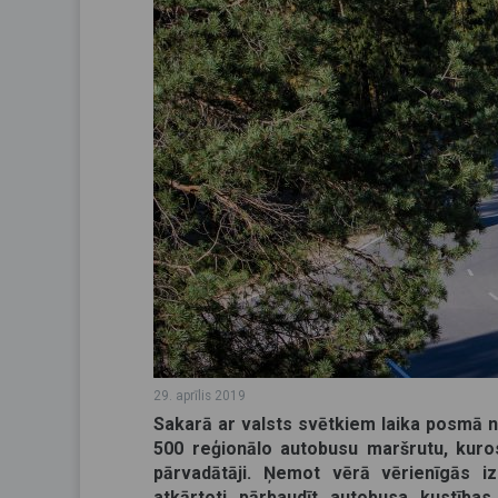
29. aprīlis 2019
Sakarā ar valsts svētkiem laika posmā n
500 reģionālo autobusu maršrutu, kuro
pārvadātāji. Ņemot vērā vērienīgās iz
atkārtoti pārbaudīt autobusa kustība