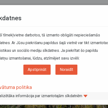
Teksta versija
L
kdatnes
ATCELTIE REISI
KUSTĪBAS SARAKSTI
 šī tīmekļvietne darbotos, tā izmanto obligāti nepieciešamās
atnes. Ar Jūsu piekrišanu papildus šajā vietnē var tikt izmantota
DĀTĀJIEM
SABIEDRISKAIS TRANSPORTS
PAR MUM
istikas un sociālo mediju sīkdatnes. Ja piekrītat šo papildu
atņu izmantošanai, lūdzu, atzīmējiet savu izvēli:
 gandrīz 500 reģionālo autobusu maršrutu
Apstiprināt
Noraidīt
aiņas gandrīz 500 reģionālo autobusu
vātuma politika
alizētāka informācija par izmantotajām sīkdatnēm