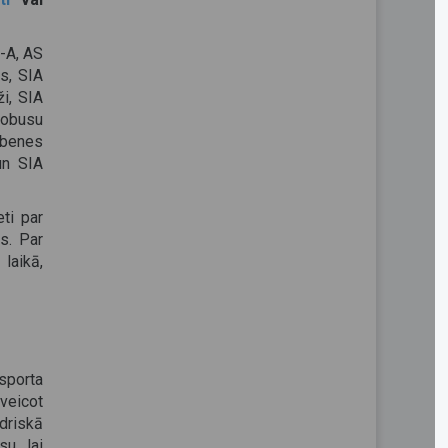
-A, AS
s, SIA
i, SIA
tobusu
lbenes
un SIA
ti par
ts. Par
laikā,
nsporta
veicot
edriskā
u, lai