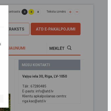
a
a
a
apas kontrasts
Teksta izmērs
PIERAKSTS
ATD E-PAKALPOJUMI
s
S
JAUNUMI
MEKLĒT
MŪSU KONTAKTI
Vaļņu iela 30, Rīga, LV-1050
Tālr.: 67280485
E-pasts:
info@atd.lv
Klientu apkalpošanas centrs:
riga.kac@atd.lv