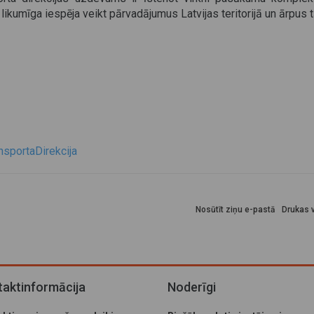
likumīga iespēja veikt pārvadājumus Latvijas teritorijā un ārpus t
sportaDirekcija
Nosūtīt ziņu e-pastā
Drukas v
aktinformācija
Noderīgi