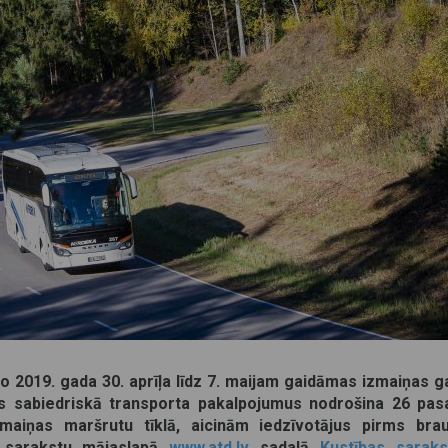
o 2019. gada 30. aprīļa līdz 7. maijam gaidāmas izmaiņas g
s sabiedriskā transporta pakalpojumus nodrošina 26 pas
maiņas maršrutu tīklā, aicinām iedzīvotājus pirms bra
s sarakstu mājaslapā
www.atd.lv
sadaļā
Kustības saraks