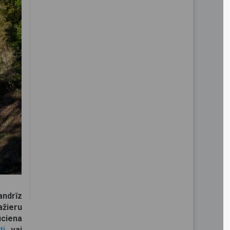
andrīz
ažieru
uciena
ti
vai