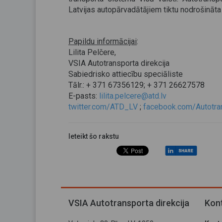
Latvijas autopārvadātājiem tiktu nodrošināta 
Papildu informācijai
:
Lilita Pelčere,
VSIA Autotransporta direkcija
Sabiedrisko attiecību speciāliste
Tālr.: + 371 67356129; + 371 26627578
E-pasts:
lilita.pelcere@atd.lv
twitter.com/ATD_LV
;
facebook.com/Autotran
Ieteikt šo rakstu
VSIA Autotransporta direkcija
Kont