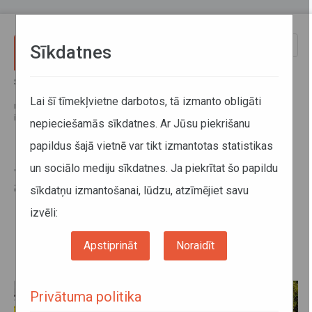
Pārlekt uz galveno saturu
Toggle
Sīkdatnes
naviga
Sākums
Jaunumi
Sabiedriskā transporta padome atbalstīja papildu vilciena reisu
Lai šī tīmekļvietne darbotos, tā izmanto obligāti
nodrošināšanu uz trim pasākumiem; divos autobusu maršrutos tiks
ieviests transports pēc pieprasījuma
nepieciešamās sīkdatnes. Ar Jūsu piekrišanu
papildus šajā vietnē var tikt izmantotas statistikas
Sabiedriskā transporta padome
un sociālo mediju sīkdatnes. Ja piekrītat šo papildu
atbalstīja papildu vilciena reisu
sīkdatņu izmantošanai, lūdzu, atzīmējiet savu
nodrošināšanu uz trim
izvēli:
pasākumiem; divos autobusu
maršrutos tiks ieviests transports
Apstiprināt
Noraidīt
pēc pieprasījuma
Privātuma politika