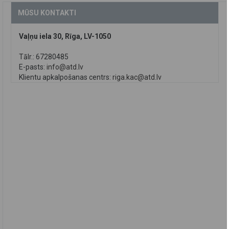
MŪSU KONTAKTI
Vaļņu iela 30, Rīga, LV-1050
Tālr.: 67280485
E-pasts:
info@atd.lv
Klientu apkalpošanas centrs:
riga.kac@atd.lv