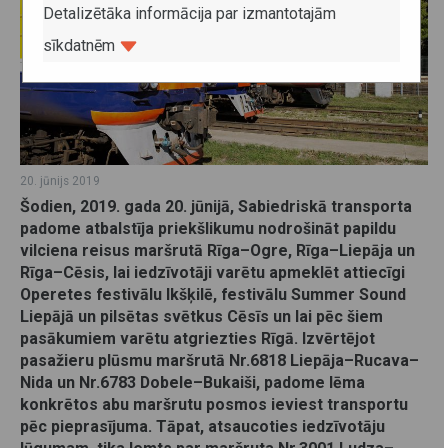
Detalizētāka informācija par izmantotajām
sīkdatnēm
20. jūnijs 2019
Šodien, 2019. gada 20. jūnijā, Sabiedriskā transporta
padome atbalstīja priekšlikumu nodrošināt papildu
vilciena reisus maršrutā Rīga–Ogre, Rīga–Liepāja un
Rīga–Cēsis, lai iedzīvotāji varētu apmeklēt attiecīgi
Operetes festivālu Ikšķilē, festivālu Summer Sound
Liepājā un pilsētas svētkus Cēsīs un lai pēc šiem
pasākumiem varētu atgriezties Rīgā. Izvērtējot
pasažieru plūsmu maršrutā Nr.6818 Liepāja–Rucava–
Nida un Nr.6783 Dobele–Bukaiši, padome lēma
konkrētos abu maršrutu posmos ieviest transportu
pēc pieprasījuma. Tāpat, atsaucoties iedzīvotāju