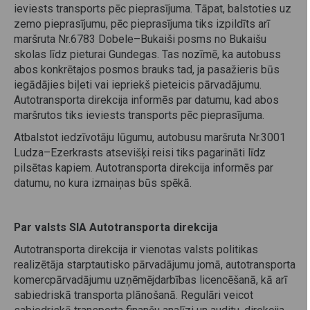
ieviests transports pēc pieprasījuma. Tāpat, balstoties uz
zemo pieprasījumu, pēc pieprasījuma tiks izpildīts arī
maršruta Nr.6783 Dobele–Bukaiši posms no Bukaišu
skolas līdz pieturai Gundegas. Tas nozīmē, ka autobuss
abos konkrētajos posmos brauks tad, ja pasažieris būs
iegādājies biļeti vai iepriekš pieteicis pārvadājumu.
Autotransporta direkcija informēs par datumu, kad abos
maršrutos tiks ieviests transports pēc pieprasījuma.
Atbalstot iedzīvotāju lūgumu, autobusu maršruta Nr.3001
Ludza–Ezerkrasts atsevišķi reisi tiks pagarināti līdz
pilsētas kapiem. Autotransporta direkcija informēs par
datumu, no kura izmaiņas būs spēkā.
Par valsts SIA Autotransporta direkcija
Autotransporta direkcija ir vienotas valsts politikas
realizētāja starptautisko pārvadājumu jomā, autotransporta
komercpārvadājumu uzņēmējdarbības licencēšanā, kā arī
sabiedriskā transporta plānošanā. Regulāri veicot