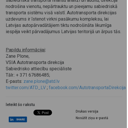
sabiedriskā transporta finanšu analīzi un auditu, direkcija
nodrošina vienotu, nepārtrauktu un pieejamu sabiedriskā
transporta sistēmu visā valstī. Autotransporta direkcijas
uzdevums ir īstenot virkni pasākumu kompleksu, lai
Latvijas autopārvadātājiem tiktu nodrošināta likumīga
iespēja veikt pārvadājumus Latvijas teritorijā un ārpus tās.
Papildu informācijai
:
Zane Plone,
VSIA Autotransporta direkcija
Sabiedrisko attiecību speciāliste
Tālr.: + 371 67686485;
E-pasts:
zane.plone@atd.lv
twitter.com/ATD_LV
;
facebook.com/AutotransportaDirekcija
Ieteikt šo rakstu
Drukas versija
Nosūtīt ziņu e-pastā