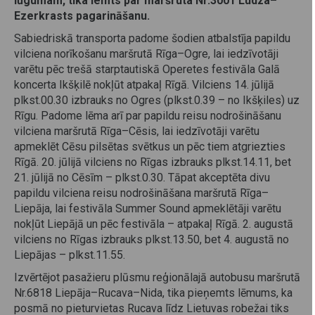
lūgumam, tika lemts par maršruta Nr.3001 Ludza–
Ezerkrasts pagarināšanu.
Sabiedriskā transporta padome šodien atbalstīja papildu
vilciena norīkošanu maršrutā Rīga–Ogre, lai iedzīvotāji
varētu pēc trešā starptautiskā Operetes festivāla Galā
koncerta Ikšķilē nokļūt atpakaļ Rīgā. Vilciens 14. jūlijā
plkst.00.30 izbrauks no Ogres (plkst.0.39 – no Ikšķiles) uz
Rīgu. Padome lēma arī par papildu reisu nodrošināšanu
vilciena maršrutā Rīga–Cēsis, lai iedzīvotāji varētu
apmeklēt Cēsu pilsētas svētkus un pēc tiem atgriezties
Rīgā. 20. jūlijā vilciens no Rīgas izbrauks plkst.14.11, bet
21. jūlijā no Cēsīm – plkst.0.30. Tāpat akceptēta divu
papildu vilciena reisu nodrošināšana maršrutā Rīga–
Liepāja, lai festivāla Summer Sound apmeklētāji varētu
nokļūt Liepājā un pēc festivāla – atpakaļ Rīgā. 2. augustā
vilciens no Rīgas izbrauks plkst.13.50, bet 4. augustā no
Liepājas – plkst.11.55.
Izvērtējot pasažieru plūsmu reģionālajā autobusu maršrutā
Nr.6818 Liepāja–Rucava–Nida, tika pieņemts lēmums, ka
posmā no pieturvietas Rucava līdz Lietuvas robežai tiks