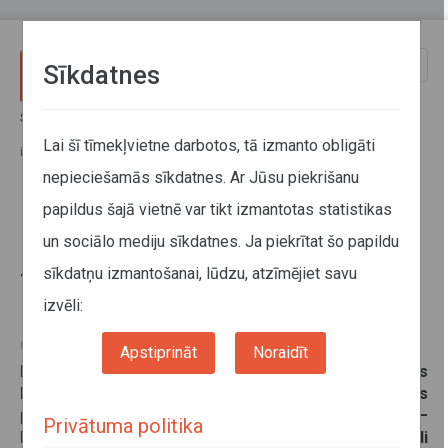
Pārlekt uz galveno saturu
Toggle
Sīkdatnes
naviga
Sākums
Jaunumi
Reģionālo autobusu maršrutos Rīga–Bebrene un Rīga–Jēkabpils tiks
Lai šī tīmekļvietne darbotos, tā izmanto obligāti
iekļautas divas papildu pieturas
nepieciešamās sīkdatnes. Ar Jūsu piekrišanu
papildus šajā vietnē var tikt izmantotas statistikas
Reģionālo autobusu maršrutos
un sociālo mediju sīkdatnes. Ja piekrītat šo papildu
Rīga–Bebrene un Rīga–Jēkabpils
sīkdatņu izmantošanai, lūdzu, atzīmējiet savu
tiks iekļautas divas papildu
pieturas
izvēli:
07. jūlijs 2025
Apstiprināt
Noraidīt
No šī gada 1. augusta reģionālo autobusu maršrutos
Rīga–Bebrene un Rīga–Jēkabpils tiks iekļautas divas
pieturas, kas atrodas uz autoceļa A6 Rīga—
Privātuma politika
Daugavpils - “Kaplava” un “Pansionāts”. Tādējādi