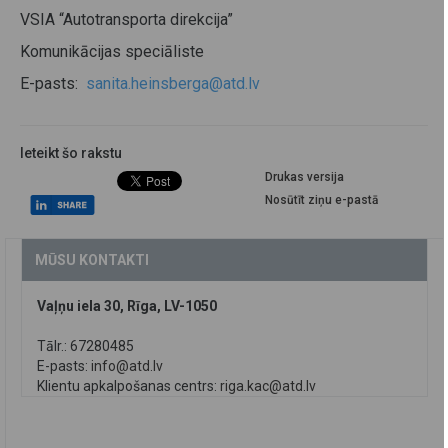
VSIA “Autotransporta direkcija”
Komunikācijas speciāliste
E-pasts:
sanita.heinsberga@atd.lv
Ieteikt šo rakstu
Drukas versija
Nosūtīt ziņu e-pastā
MŪSU KONTAKTI
Vaļņu iela 30, Rīga, LV-1050
Tālr.: 67280485
E-pasts:
info@atd.lv
Klientu apkalpošanas centrs:
riga.kac@atd.lv