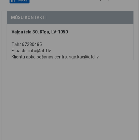
MŪSU KONTAKTI
Vaļņu iela 30, Rīga, LV-1050
Tālr.: 67280485
E-pasts:
info@atd.lv
Klientu apkalpošanas centrs:
riga.kac@atd.lv