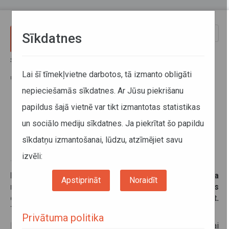
Pārlekt uz galveno saturu
Toggle
Sīkdatnes
naviga
Sākums
Jaunumi
Reģionālo autobusu maršrutā Rīga–Mālpils mainīts viena reisa
Lai šī tīmekļvietne darbotos, tā izmanto obligāti
uzsākšanas laiks
nepieciešamās sīkdatnes. Ar Jūsu piekrišanu
papildus šajā vietnē var tikt izmantotas statistikas
Reģionālo autobusu maršrutā
un sociālo mediju sīkdatnes. Ja piekrītat šo papildu
Rīga–Mālpils mainīts viena reisa
sīkdatņu izmantošanai, lūdzu, atzīmējiet savu
uzsākšanas laiks
izvēli:
17. janvāris 2025
No šī gada 20. janvāra reģionālo autobusu maršruta
Apstiprināt
Noraidīt
nr. 6992 Rīga–Mālpils rīta reiss no Mālpils tiks uzsākts
desmit minūtes vēlāk – plkst. 8.00 (iepriekš – plkst.
7.50) un autobuss kursēs kā ierasts – katru dienu.
Privātuma politika
Izmaiņas veiktas saistībā ar pārvadātāja ierosinājumu, lai