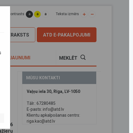
a
a
a
apas kontrasts
Teksta izmērs
PIERAKSTS
ATD E-PAKALPOJUMI
s
S
JAUNUMI
MEKLĒT
MŪSU KONTAKTI
Vaļņu iela 30, Rīga, LV-1050
o
Tālr.: 67280485
E-pasts:
info@atd.lv
Klientu apkalpošanas centrs:
riga.kac@atd.lv
a V956
ažieru