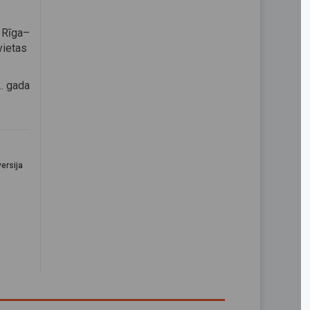
8 Rīga–
vietas
. gada
ersija