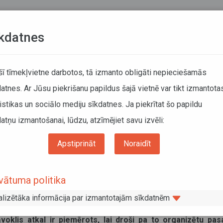
Teksta versija
L
kdatnes
KUSTĪBAS SARAKSTI
 šī tīmekļvietne darbotos, tā izmanto obligāti nepieciešamās
atnes. Ar Jūsu piekrišanu papildus šajā vietnē var tikt izmantota
DĀTĀJIEM
SABIEDRISKAIS TRANSPORTS
PAR MUM
istikas un sociālo mediju sīkdatnes. Ja piekrītat šo papildu
atņu izmantošanai, lūdzu, atzīmējiet savu izvēli:
ga–Jaunjelgava–Subate atjauno četru pieturvietu apkalpošanu
Apstiprināt
Noraidīt
utā Rīga–Jaunjelgava–Subate atjaun
šanu
vātuma politika
alizētāka informācija par izmantotajām sīkdatnēm
rmē, ka Aizkraukles un Jēkabpils novadā esošā autoceļ
klis atkal ir piemērots, lai droši pa to organizētu pas