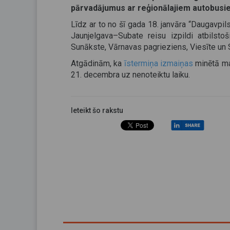
pārvadājumus ar reģionālajiem autobusi
Līdz ar to no šī gada 18. janvāra “Daugavpi
Jaunjelgava–Subate reisu izpildi atbilsto
Sunākste, Vārnavas pagrieziens, Viesīte un 
Atgādinām, ka
īstermiņa izmaiņas
minētā ma
21. decembra uz nenoteiktu laiku.
Ieteikt šo rakstu