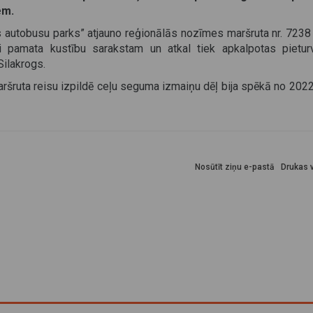
em.
ls autobusu parks” atjauno reģionālās nozīmes maršruta nr. 723
ši pamata kustību sarakstam un atkal tiek apkalpotas pietur
Silakrogs.
ršruta reisu izpildē ceļu seguma izmaiņu dēļ bija spēkā no 2022
Nosūtīt ziņu e-pastā
Drukas v