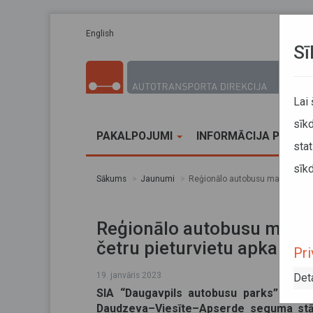
Pārlekt uz galveno saturu
English
Sī
Lai
sīkd
PAKALPOJUMI
INFORMĀCIJA PĀRVA
stat
sīkd
Sākums
Jaunumi
Reģionālo autobusu maršrutā Rī
Reģionālo autobusu maršr
četru pieturvietu apkalpo
Pri
19. janvāris 2023
Det
SIA “Daugavpils autobusu parks” info
Daudzeva–Viesīte–Apserde seguma stāvo