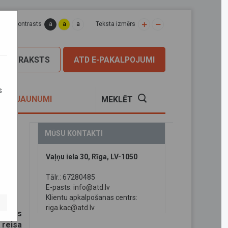
a
a
a
apas kontrasts
Teksta izmērs
PIERAKSTS
ATD E-PAKALPOJUMI
s
S
JAUNUMI
MEKLĒT
MŪSU KONTAKTI
Vaļņu iela 30, Rīga, LV-1050
Tālr.: 67280485
E-pasts:
info@atd.lv
Klientu apkalpošanas centrs:
riga.kac@atd.lv
” tiks
 reisa