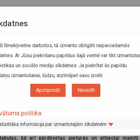
Teksta versija
L
kdatnes
KUSTĪBAS SARAKSTI
 šī tīmekļvietne darbotos, tā izmanto obligāti nepieciešamās
atnes. Ar Jūsu piekrišanu papildus šajā vietnē var tikt izmantota
DĀTĀJIEM
SABIEDRISKAIS TRANSPORTS
PAR MUM
istikas un sociālo mediju sīkdatnes. Ja piekrītat šo papildu
atņu izmantošanai, lūdzu, atzīmējiet savu izvēli:
ku reģionālo autobusu maršrutu reisos Kurzemē
Apstiprināt
Noraidīt
vairāku reģionālo autobusu maršrutu
vātuma politika
alizētāka informācija par izmantotajām sīkdatnēm
o autobusu maršrutu reisos maršrutu tīkla daļā “Liepāja
abulas, kā arī pārdēvētas pieturas un attiecīgi mainīti