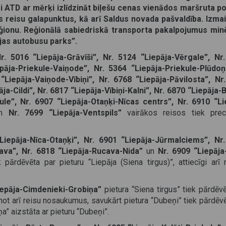
i ATD ar mērķi izlīdzināt biļešu cenas vienādos maršruta 
reisu galapunktus, kā arī Saldus novada pašvaldība. Izmai
ionu. Reģionālā sabiedriskā transporta pakalpojumus min
jas autobusu parks”.
r. 5016 “Liepāja-Grāvīši”, Nr. 5124 “Liepāja-Vērgale”, Nr
epāja-Priekule-Vaiņode”, Nr. 5364 “Liepāja-Priekule-Plūdoņi
“Liepāja-Vaiņode-Vībiņi”, Nr. 6768 “Liepāja-Pāvilosta”, Nr
ja-Cildi”, Nr. 6817 “Liepāja-Vībiņi-Kalni”, Nr. 6870 “Liepāja-
kule”, Nr. 6907 “Liepāja-Otaņķi-Nīcas centrs”, Nr. 6910 “Li
un
Nr. 7699 “Liepāja-Ventspils”
vairākos reisos tiek prec
Liepāja-Nīca-Otaņķi”,
Nr. 6901 “Liepāja-Jūrmalciems”, Nr
ava”, Nr. 6818 “Liepāja-Rucava-Nida”
un
Nr. 6909 “Liepāja
 pārdēvēta par pieturu “Liepāja (Siena tirgus)”, attiecīgi arī
iepāja-Cimdenieki-Grobiņa”
pietura “Siena tirgus” tiek pārdēv
ainot arī reisu nosaukumus, savukārt pietura “Dubeņi” tiek pārdēv
ņa” aizstāta ar pieturu “Dubeņi”.