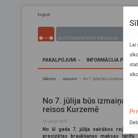
Pārlekt uz galveno saturu
English
Sī
Lai
sīkd
PAKALPOJUMI
INFORMĀCIJA PĀRVA
stat
sīkd
Sākums
Jaunumi
No 7. jūlija būs izmaiņas vairā
No 7. jūlija būs izmaiņas 
reisos Kurzemē
Pri
10. jūnijs 2025
Det
No šī gada 7. jūlija vairākos reģionāl
precizētas braukšanas maksas tarifu t