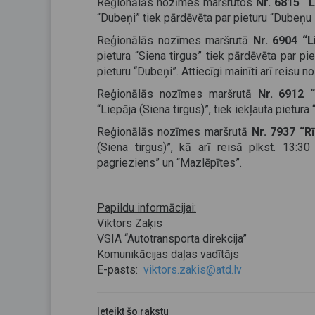
Reģionālās nozīmes maršrutos
Nr. 6815 “
“Dubeņi” tiek pārdēvēta par pieturu “Dubeņu s
Reģionālās nozīmes maršrutā
Nr. 6904 “
pietura “Siena tirgus” tiek pārdēvēta par pie
pieturu “Dubeņi”. Attiecīgi mainīti arī reisu 
Reģionālās nozīmes maršrutā
Nr. 6912 
“Liepāja (Siena tirgus)”, tiek iekļauta pietura 
Reģionālās nozīmes maršrutā
Nr. 7937 “R
(Siena tirgus)”, kā arī reisā plkst. 13:
pagrieziens” un “Mazlēpītes”.
Papildu informācijai:
Viktors Zaķis
VSIA “Autotransporta direkcija”
Komunikācijas daļas vadītājs
E-pasts:
viktors.zakis@atd.lv
Ieteikt šo rakstu