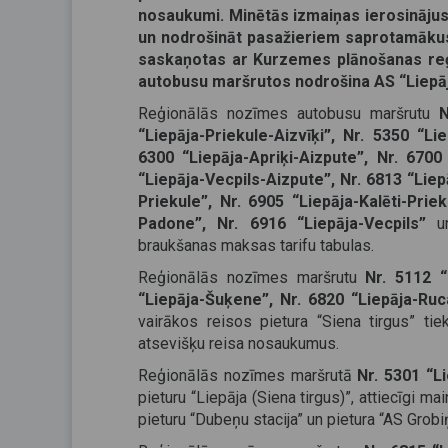
nosaukumi. Minētās izmaiņas ierosinājus
un nodrošināt pasažieriem saprotamākus 
saskaņotas ar Kurzemes plānošanas reģ
autobusu maršrutos nodrošina AS “Liepā
Reģionālās nozīmes autobusu maršrutu
N
“Liepāja-Priekule-Aizvīķi”, Nr. 5350 “Li
6300 “Liepāja-Apriķi-Aizpute”, Nr. 6700 
“Liepāja-Vecpils-Aizpute”, Nr. 6813 “Liepā
Priekule”, Nr. 6905 “Liepāja-Kalēti-Prie
Padone”, Nr. 6916 “Liepāja-Vecpils”
braukšanas maksas tarifu tabulas.
Reģionālās nozīmes maršrutu
Nr. 5112 “
“Liepāja-Šuķene”, Nr. 6820 “Liepāja-Ruc
vairākos reisos pietura “Siena tirgus” tiek
atsevišķu reisa nosaukumus.
Reģionālās nozīmes maršrutā
Nr. 5301 “L
pieturu “Liepāja (Siena tirgus)”, attiecīgi m
pieturu “Dubeņu stacija” un pietura “AS Grobi