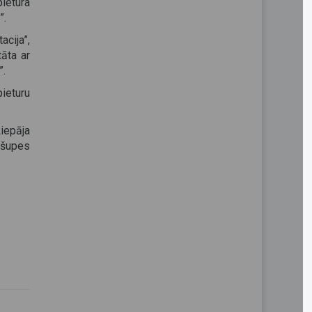
pietura
”.
acija”,
tāta ar
”.
ieturu
Liepāja
ašupes