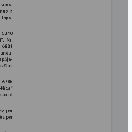
posmos
ņas ir
ētajos
. 5340
”, Nr.
. 6801
Bunka-
epāja-
izētas
. 6785
-Nīca”
 mainot
ēta par
ēta par