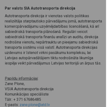
Par valsts SIA Autotransporta direkcija
Autotransporta direkcija ir vienotas valsts politikas
realizētāja starptautisko pārvadājumu jomā, autotransporta
komercpārvadājumu uzņēmējdarbības licencēšanā, kā arī
sabiedriskā transporta plānošanā. Regulāri veicot
sabiedriskā transporta finanšu analīzi un auditu, direkcija
nodrošina vienotu, nepārtrauktu un pieejamu sabiedriskā
transporta sistēmu visā valstī. Autotransporta direkcijas
uzdevums ir īstenot virkni pasākumu kompleksu, lai
Latvijas autopārvadātājiem tiktu nodrošināta likumīga
iespēja veikt pārvadājumus Latvijas teritorijā un ārpus tās.
Papildu informācijai
:
Zane Plone,
VSIA Autotransporta direkcija
Komunikācijas speciāliste
Tālr.: + 371 67686485
E-pasts:
zane.plone@atd.lv