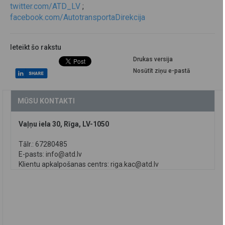
twitter.com/ATD_LV
;
facebook.com/AutotransportaDirekcija
Ieteikt šo rakstu
Drukas versija
Nosūtīt ziņu e-pastā
MŪSU KONTAKTI
Vaļņu iela 30, Rīga, LV-1050
Tālr.: 67280485
E-pasts:
info@atd.lv
Klientu apkalpošanas centrs:
riga.kac@atd.lv