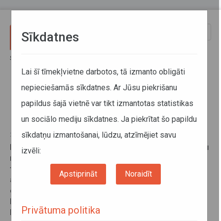
Pārlekt uz galveno saturu
Toggle
Sīkdatnes
naviga
Sākums
Jaunumi
No 1.marta vēl četri maršruti tiks pielāgoti skolēnu vajadzībām
Lai šī tīmekļvietne darbotos, tā izmanto obligāti
nepieciešamās sīkdatnes. Ar Jūsu piekrišanu
No 1.marta vēl četri maršruti tiks
papildus šajā vietnē var tikt izmantotas statistikas
pielāgoti skolēnu vajadzībām
un sociālo mediju sīkdatnes. Ja piekrītat šo papildu
sīkdatņu izmantošanai, lūdzu, atzīmējiet savu
25. februāris 2016
Pielāgojot sabiedriskā transporta kursēšanas grafiku
izvēli:
mācību iestāžu darbalaikam, no 2016.gada 1.marta
tiks veikti grozījumi četros SIA
Tukuma auto
Apstiprināt
Noraidīt
apkalpotajos maršrutos – Nr.5551 Jaunpils–Saules
centrs–Jaunpils, Nr.6037 Kandava–Varieba–Vāne–
Kandava, Nr.5183 Kandava–Griepciems–Līgciems–
Privātuma politika
Kandava un Nr.6046 Tukums–Brizule–Kandava.