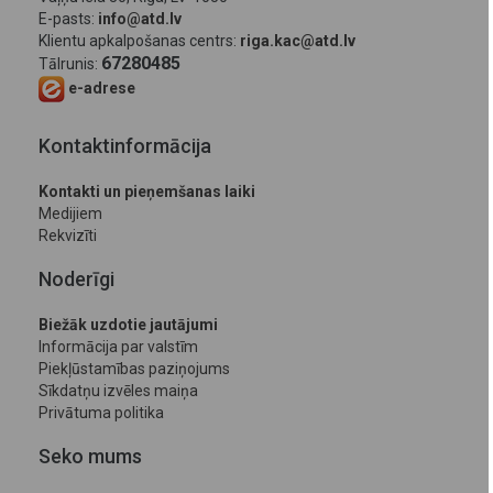
E-pasts:
info@atd.lv
Klientu apkalpošanas centrs:
riga.kac@atd.lv
67280485
Tālrunis:
e-adrese
Kontaktinformācija
Kontakti un pieņemšanas laiki
Medijiem
Rekvizīti
Noderīgi
Biežāk uzdotie jautājumi
Informācija par valstīm
Piekļūstamības paziņojums
Sīkdatņu izvēles maiņa
Privātuma politika
Seko mums