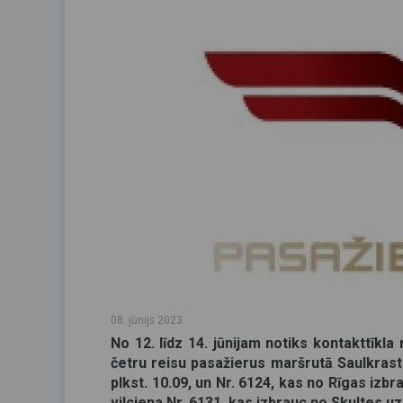
08. jūnijs 2023
No 12. līdz 14. jūnijam notiks kontakttīkl
četru reisu pasažierus maršrutā Saulkras
plkst. 10.09, un Nr. 6124, kas no Rīgas izbra
vilciena Nr. 6131, kas izbrauc no Skultes uz