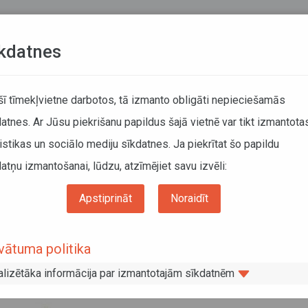
Teksta versija
L
kdatnes
KUSTĪBAS SARAKSTI
 šī tīmekļvietne darbotos, tā izmanto obligāti nepieciešamās
atnes. Ar Jūsu piekrišanu papildus šajā vietnē var tikt izmantota
DĀTĀJIEM
SABIEDRISKAIS TRANSPORTS
PAR MUM
istikas un sociālo mediju sīkdatnes. Ja piekrītat šo papildu
atņu izmantošanai, lūdzu, atzīmējiet savu izvēli:
asažierus maršrutā Saulkrasti–Skulte pārvadās ar autobusiem
Apstiprināt
Noraidīt
lcienu pasažierus maršrutā Saulkrast
vātuma politika
alizētāka informācija par izmantotajām sīkdatnēm