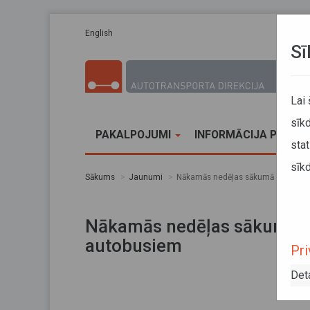
Pārlekt uz galveno saturu
English
Sī
Lai
sīkd
PAKALPOJUMI
INFORMĀCIJA PĀRVA
stat
sīkd
Sākums
Jaunumi
Nākamās nedēļas sākumā vilcienu p
Nākamās nedēļas sākumā vi
autobusiem
Pri
Det