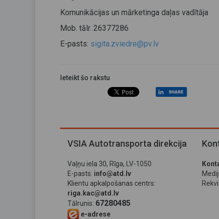
Komunikācijas un mārketinga daļas vadītāja
Mob. tālr. 26377286
E-pasts:
sigita.zviedre@pv.lv
Ieteikt šo rakstu
VSIA Autotransporta direkcija
Kont
Vaļņu iela 30, Rīga, LV-1050
Konta
E-pasts:
info@atd.lv
Medi
Klientu apkalpošanas centrs:
Rekviz
riga.kac@atd.lv
67280485
Tālrunis:
e-adrese