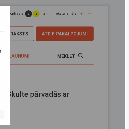
a
a
a
apas kontrasts
Teksta izmērs
PIERAKSTS
ATD E-PAKALPOJUMI
s
S
JAUNUMI
MEKLĒT
i–Skulte pārvadās ar