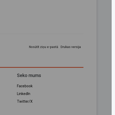
Nosūtīt ziņu e-pastā
Drukas versija
Seko mums
Facebook
LinkedIn
Twitter/X