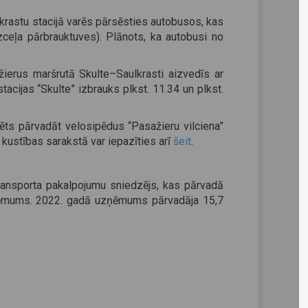
ulkrastu stacijā varēs pārsēsties autobusos, kas
zceļa pārbrauktuves). Plānots, ka autobusi no
žierus maršrutā Skulte–Saulkrasti aizvedīs ar
tacijas “Skulte” izbrauks plkst. 11.34 un plkst.
ēts pārvadāt velosipēdus “Pasažieru vilciena”
u kustības sarakstā var iepazīties arī
šeit
.
transporta pakalpojumu sniedzējs, kas pārvadā
uzņēmums. 2022. gadā uzņēmums pārvadāja 15,7