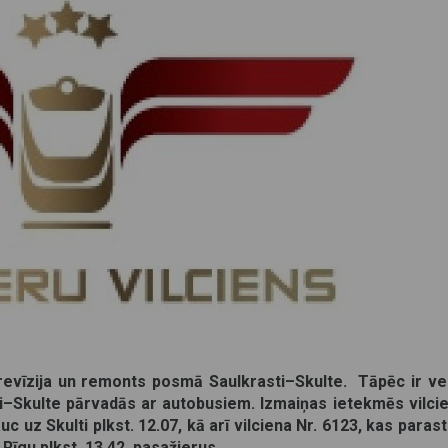
a revīzija un remonts posmā Saulkrasti–Skulte. Tāpēc ir ve
ti–Skulte pārvadās ar autobusiem.
Izmaiņas ietekmēs vilcie
uc uz Skulti plkst. 12.07, kā arī vilciena Nr. 6123, kas paras
 Rīgu plkst. 13.42, pasažierus.