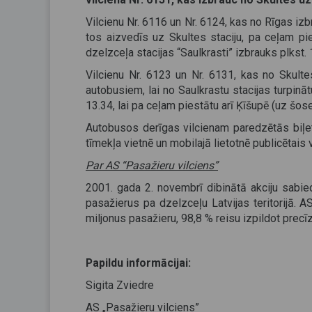
Vilcienu Nr. 6116 un Nr. 6124, kas no Rīgas izb
tos aizvedīs uz Skultes staciju, pa ceļam pi
dzelzceļa stacijas “Saulkrasti” izbrauks plkst. 
Vilcienu Nr. 6123 un Nr. 6131, kas no Skulte
autobusiem, lai no Saulkrastu stacijas turpināt
13.34, lai pa ceļam piestātu arī Ķīšupē (uz šo
Autobusos derīgas vilcienam paredzētās biļet
tīmekļa vietnē un mobilajā lietotnē publicētais 
Par AS “Pasažieru vilciens”
2001. gada 2. novembrī dibinātā akciju sabie
pasažierus pa dzelzceļu Latvijas teritorijā
miljonus pasažieru, 98,8 % reisu izpildot precīz
Papildu informācijai:
Sigita Zviedre
AS „Pasažieru vilciens”