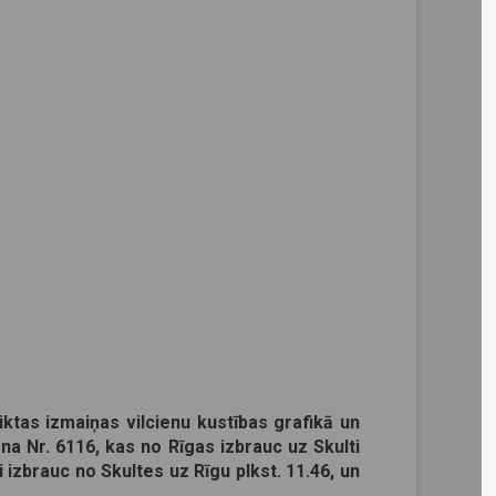
iktas izmaiņas vilcienu kustības grafikā un
na Nr. 6116, kas no Rīgas izbrauc uz Skulti
ti izbrauc no Skultes uz Rīgu plkst. 11.46, un