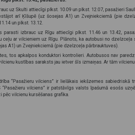
rauc uz Skulti attiecīgi plkst. 10.09 un plkst. 12.07, pasažieri Sa
estājot arī Ķīšupē (uz šosejas A1) un Zvejniekciemā (pie dzel
11.14 un plkst. 13.12.
s parasti izbrauc uz Rīgu attiecīgi plkst. 11.46 un 13.42, pasa
u ceļu ar vilcieniem uz Rīgu. Plānots, ka autobusi no dzelzceļa s
sejas A1) un Zvejniekciemā (pie dzelzceļa pārbrauktuves).
es, tos apkalpos konduktori kontrolieri. Autobusos nav paredz
vilcienu kustības saraksts jau ietver šīs izmaiņas. Ar tām vilcien
drība “Pasažieru vilciens” ir lielākais iekšzemes sabiedriskā 
. AS “Pasažieru vilciens” ir patstāvīgs valsts īpašumā esošs 
i pēc vilcienu kursēšanas grafika.