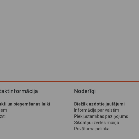
aktinformācija
Noderīgi
kti un pieņemšanas laiki
Biežāk uzdotie jautājumi
jiem
Informācija par valstīm
īti
Piekļūstamības paziņojums
Sīkdatņu izvēles maiņa
Privātuma politika