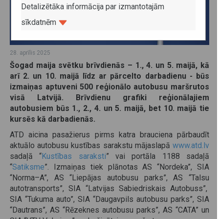
Detalizētāka informācija par izmantotajām
sīkdatnēm
28. aprīlis 2025
Šogad maija svētku brīvdienās – 1., 4. un 5. maijā, kā
arī 2. un 10. maijā līdz ar pārcelto darbadienu - būs
izmaiņas aptuveni 500 reģionālo autobusu maršrutos
visā Latvijā. Brīvdienu grafiki reģionālajiem
autobusiem būs 1., 2., 4. un 5. maijā, bet 10. maijā tie
kursēs kā darbadienās.
ATD aicina pasažierus pirms katra brauciena pārbaudīt
aktuālo autobusu kustības sarakstu mājaslapā
www.atd.lv
sadaļā “
Kustības saraksti
” vai portāla 1188 sadaļā
“
Satiksme
”. Izmaiņas tiek plānotas AS “Nordeka”, SIA
“Norma–A”, AS “Liepājas autobusu parks”, AS “Talsu
autotransports”, SIA “Latvijas Sabiedriskais Autobuss”,
SIA “Tukuma auto”, SIA “Daugavpils autobusu parks”, SIA
“Dautrans”, AS “Rēzeknes autobusu parks”, AS “CATA” un