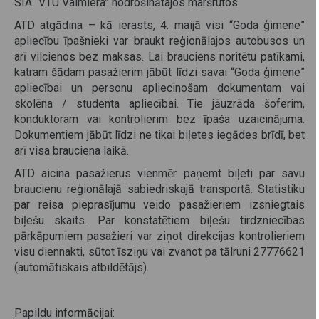
SIA “VTU Valmiera” nodrošinātajos maršrutos.
ATD atgādina – kā ierasts, 4. maijā visi “Goda ģimene”
apliecību īpašnieki var braukt reģionālajos autobusos un
arī vilcienos bez maksas. Lai brauciens noritētu patīkami,
katram šādam pasažierim jābūt līdzi savai “Goda ģimene”
apliecībai un personu apliecinošam dokumentam vai
skolēna / studenta apliecībai. Tie jāuzrāda šoferim,
konduktoram vai kontrolierim bez īpaša uzaicinājuma.
Dokumentiem jābūt līdzi ne tikai biļetes iegādes brīdī, bet
arī visa brauciena laikā.
ATD aicina pasažierus vienmēr paņemt biļeti par savu
braucienu reģionālajā sabiedriskajā transportā. Statistiku
par reisa pieprasījumu veido pasažieriem izsniegtais
biļešu skaits. Par konstatētiem biļešu tirdzniecības
pārkāpumiem pasažieri var ziņot direkcijas kontrolieriem
visu diennakti, sūtot īsziņu vai zvanot pa tālruni 27776621
(automātiskais atbildētājs).
Papildu informācijai
: