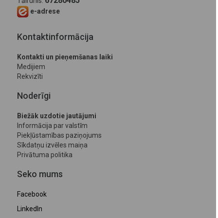
67280485
Tālrunis:
e-adrese
Kontaktinformācija
Kontakti un pieņemšanas laiki
Medijiem
Rekvizīti
Noderīgi
Biežāk uzdotie jautājumi
Informācija par valstīm
Piekļūstamības paziņojums
Sīkdatņu izvēles maiņa
Privātuma politika
Seko mums
Facebook
LinkedIn