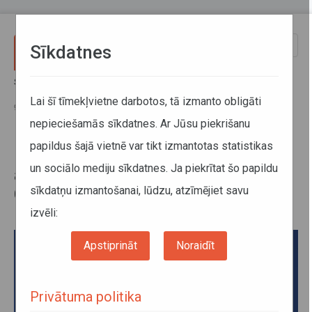
Pārlekt uz galveno saturu
Toggle
Sīkdatnes
naviga
Sākums
Jaunumi
Maija svētkos izmaiņas reģionālo autobusu maršrutos, 4. maijā Goda
Lai šī tīmekļvietne darbotos, tā izmanto obligāti
ģimeņu karšu īpašniekiem bezmaksas braucieni
nepieciešamās sīkdatnes. Ar Jūsu piekrišanu
papildus šajā vietnē var tikt izmantotas statistikas
Maija svētkos izmaiņas reģionālo
un sociālo mediju sīkdatnes. Ja piekrītat šo papildu
autobusu maršrutos, 4. maijā
sīkdatņu izmantošanai, lūdzu, atzīmējiet savu
Goda ģimeņu karšu īpašniekiem
bezmaksas braucieni
izvēli:
Apstiprināt
Noraidīt
Privātuma politika