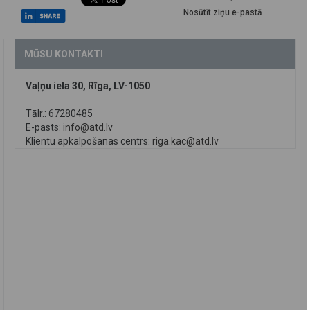
Nosūtīt ziņu e-pastā
MŪSU KONTAKTI
Vaļņu iela 30, Rīga, LV-1050
Tālr.: 67280485
E-pasts:
info@atd.lv
Klientu apkalpošanas centrs:
riga.kac@atd.lv