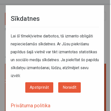
Pārlekt uz galveno saturu
Toggle
Sīkdatnes
naviga
Sākums
Jaunumi
Kampaņas "Atbildīgs sabiedriskā transporta vadītājs" materiāli
Lai šī tīmekļvietne darbotos, tā izmanto obligāti
nepieciešamās sīkdatnes. Ar Jūsu piekrišanu
Kampaņas "Atbildīgs sabiedriskā
papildus šajā vietnē var tikt izmantotas statistikas
transporta vadītājs" materiāli
un sociālo mediju sīkdatnes. Ja piekrītat šo papildu
sīkdatņu izmantošanai, lūdzu, atzīmējiet savu
izvēli:
Apstiprināt
Noraidīt
Privātuma politika