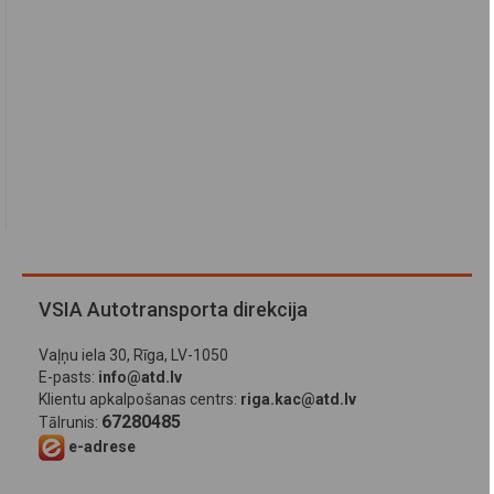
VSIA Autotransporta direkcija
Vaļņu iela 30, Rīga, LV-1050
E-pasts:
info@atd.lv
Klientu apkalpošanas centrs:
riga.kac@atd.lv
67280485
Tālrunis:
e-adrese