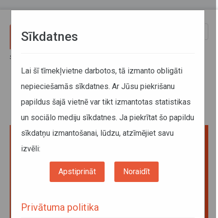
Pārlekt uz galveno saturu
Toggle
Sīkdatnes
naviga
Sākums
Jaunumi
Kā pavadīt Bērniem drošas pārvietošanās dienu?
Lai šī tīmekļvietne darbotos, tā izmanto obligāti
nepieciešamās sīkdatnes. Ar Jūsu piekrišanu
Kā pavadīt Bērniem drošas
papildus šajā vietnē var tikt izmantotas statistikas
pārvietošanās dienu?
un sociālo mediju sīkdatnes. Ja piekrītat šo papildu
sīkdatņu izmantošanai, lūdzu, atzīmējiet savu
izvēli:
Apstiprināt
Noraidīt
Privātuma politika