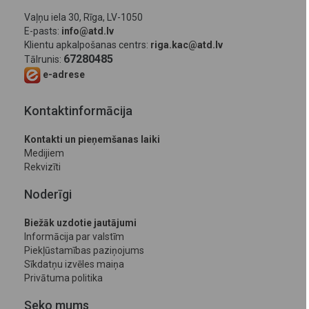
Vaļņu iela 30, Rīga, LV-1050
E-pasts:
info@atd.lv
Klientu apkalpošanas centrs:
riga.kac@atd.lv
67280485
Tālrunis:
e-adrese
Kontaktinformācija
Kontakti un pieņemšanas laiki
Medijiem
Rekvizīti
Noderīgi
Biežāk uzdotie jautājumi
Informācija par valstīm
Piekļūstamības paziņojums
Sīkdatņu izvēles maiņa
Privātuma politika
Seko mums