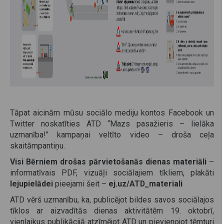
Tāpat aicinām mūsu sociālo mediju kontos Facebook un
Twitter noskatīties ATD “Mazs pasažieris – lielāka
uzmanība!” kampaņai veltīto video – droša ceļa
skaitāmpantiņu.
Visi Bērniem drošas pārvietošanās dienas materiāli
–
informatīvais PDF, vizuāļi sociālajiem tīkliem, plakāti
lejupielādei
pieejami šeit –
ej.uz/ATD_materiali
ATD vērš uzmanību, ka, publicējot bildes savos sociālajos
tīklos ar aizvadītās dienas aktivitātēm 19. oktobrī,
vienlaikus publikācijā atzīmējot ATD un pievienojot tēmturi