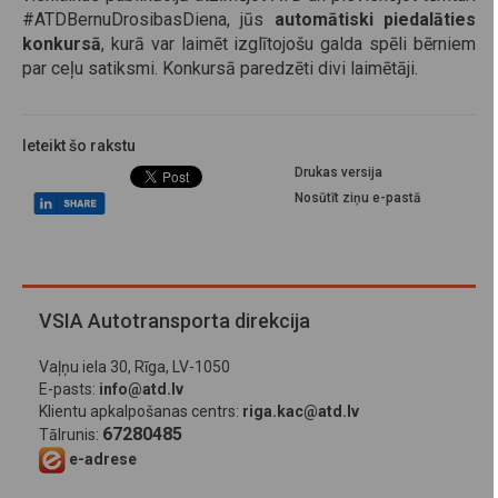
#ATDBernuDrosibasDiena, jūs
automātiski piedalāties
konkursā
, kurā var laimēt izglītojošu galda spēli bērniem
par ceļu satiksmi. Konkursā paredzēti divi laimētāji.
Ieteikt šo rakstu
Drukas versija
Nosūtīt ziņu e-pastā
VSIA Autotransporta direkcija
Vaļņu iela 30, Rīga, LV-1050
E-pasts:
info@atd.lv
Klientu apkalpošanas centrs:
riga.kac@atd.lv
67280485
Tālrunis:
e-adrese