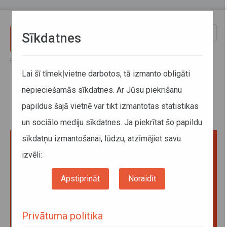
Pārlekt uz galveno saturu
Toggle
Sīkdatnes
naviga
Sākums
Jaunumi
Kā aizvadīt Bērniem drošas pārvietošanās dienu?
Lai šī tīmekļvietne darbotos, tā izmanto obligāti
nepieciešamās sīkdatnes. Ar Jūsu piekrišanu
Kā aizvadīt Bērniem drošas
papildus šajā vietnē var tikt izmantotas statistikas
pārvietošanās dienu?
un sociālo mediju sīkdatnes. Ja piekrītat šo papildu
sīkdatņu izmantošanai, lūdzu, atzīmējiet savu
izvēli:
Apstiprināt
Noraidīt
Privātuma politika