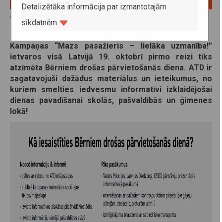
Detalizētāka informācija par izmantotajām
09. oktobris 2023
sīkdatnēm
Kampaņas “Mazs pasažieris – lielāka uzmanība!”
ietvaros visā Latvijā 19. oktobrī pirmo reizi tiks
atzīmēta Bērniem drošas pārvietošanās diena. ATD ir
sagatavojuši dažādus materiālus un ieteikumus, no
kuriem smelties iedvesmu informatīvi izklaidējošai
dienas pavadīšanai skolās, pašvaldībās un ģimenes
lokā!